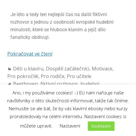
Je léto a tedy ten nejlepší čas na další fiktivní
rozhovor s jednou z osobností evropské hudební
minulosti, které se hluboce klaním a jejíž dílo
fanaticky obdivuji.
Pokračovat ve čtení
Děti u klavíru
,
Dospělí začátečníci
,
Motivace
,
Pro pokročilé
,
Pro rodiče
,
Pro učitele
Beethoven
,
fiktivní rozhovor
,
hudební
skladatel
,
klasicismus
,
klavírní skladby
,
klavírní
Ano, i my používáme cookies! :-) EU nám nařizuje naše
skladby od Beethovena
,
Ludwig van Beethoven
,
návštěvníky o této skutečnosti informovat, takže tak činíme.
Pro Elišku
,
romantismus
,
rozhovor s
Nemusíte se ale bát, že by vás klavírní ebooky nebo kurzy
Beethovenem
,
skladby pro klavír
pronásledovaly na celém internetu. Nastavení cookies si
Eva Lorenc
můžete upravit.
Nastavení
Souhlasím