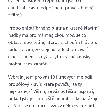
cvičení klasického repertoáru jsem si
chodívala často odpočinout právě k hudbě
z filmů.
Propojení stříbrného plátna a krásné klavírní
hudby má pro mě magickou moc. Je to
oblast repertoáru, kterou si chodím hrát pro
radost a vím, že stejnou radost prožívají
i moji studenti, když si tyto krásné kousky
mohou sami zahrát.
Vybrala jsem pro vás 10 filmových melodií
pro sólový klavír, které považuji za ty
nejkrásnější. Věřím, že vás potěší a inspirují,
pokud jste je sami ještě nehráli, také nalákají
a třeba se dokonce u výuky některých z nich