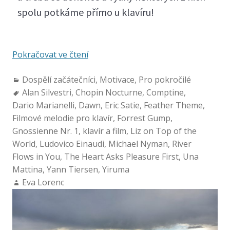
spolu potkáme přímo u klavíru!
Pokračovat ve čtení
Dospělí začátečníci
,
Motivace
,
Pro pokročilé
Alan Silvestri
,
Chopin Nocturne
,
Comptine
,
Dario Marianelli
,
Dawn
,
Eric Satie
,
Feather Theme
,
Filmové melodie pro klavír
,
Forrest Gump
,
Gnossienne Nr. 1
,
klavír a film
,
Liz on Top of the
World
,
Ludovico Einaudi
,
Michael Nyman
,
River
Flows in You
,
The Heart Asks Pleasure First
,
Una
Mattina
,
Yann Tiersen
,
Yiruma
Eva Lorenc