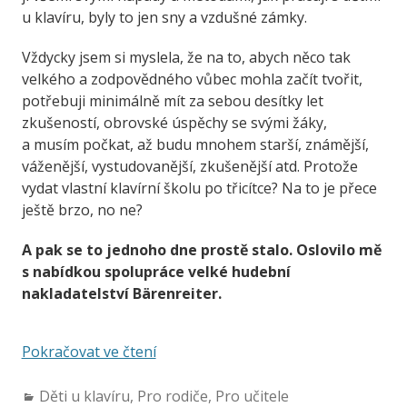
u klavíru, byly to jen sny a vzdušné zámky.
Vždycky jsem si myslela, že na to, abych něco tak
velkého a zodpovědného vůbec mohla začít tvořit,
potřebuji minimálně mít za sebou desítky let
zkušeností, obrovské úspěchy se svými žáky,
a musím počkat, až budu mnohem starší, známější,
váženější, vystudovanější, zkušenější atd. Protože
vydat vlastní klavírní školu po třicítce? Na to je přece
ještě brzo, no ne?
A pak se to jednoho dne prostě stalo. Oslovilo mě
s nabídkou spolupráce velké hudební
nakladatelství Bärenreiter.
Pokračovat ve čtení
Děti u klavíru
,
Pro rodiče
,
Pro učitele