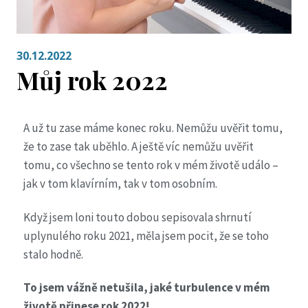
30.12.2022
Můj rok 2022
A už tu zase máme konec roku. Nemůžu uvěřit tomu,
že to zase tak uběhlo. A ještě víc nemůžu uvěřit
tomu, co všechno se tento rok v mém životě událo –
jak v tom klavírním, tak v tom osobním.
Když jsem loni touto dobou sepisovala shrnutí
uplynulého roku 2021, měla jsem pocit, že se toho
stalo hodně.
To jsem vážně netušila, jaké turbulence v mém
životě přinese rok 2022!