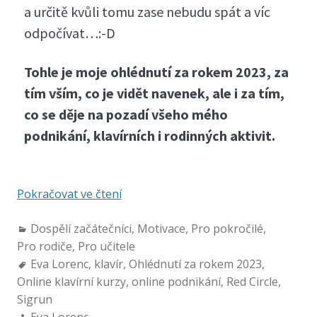
a určitě kvůli tomu zase nebudu spát a víc
odpočívat…:-D
Tohle je moje ohlédnutí za rokem 2023, za
tím vším, co je vidět navenek, ale i za tím,
co se děje na pozadí všeho mého
podnikání, klavírních i rodinných aktivit.
Pokračovat ve čtení
Dospělí začátečníci
,
Motivace
,
Pro pokročilé
,
Pro rodiče
,
Pro učitele
Eva Lorenc
,
klavír
,
Ohlédnutí za rokem 2023
,
Online klavírní kurzy
,
online podnikání
,
Red Circle
,
Sigrun