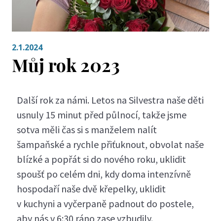
2.1.2024
Můj rok 2023
Další rok za námi. Letos na Silvestra naše děti
usnuly 15 minut před půlnocí, takže jsme
sotva měli čas si s manželem nalít
šampaňské a rychle přiťuknout, obvolat naše
blízké a popřát si do nového roku, uklidit
spoušť po celém dni, kdy doma intenzívně
hospodaří naše dvě křepelky, uklidit
v kuchyni a vyčerpaně padnout do postele,
aby nás v 6:30 ráno zase vzbudily.