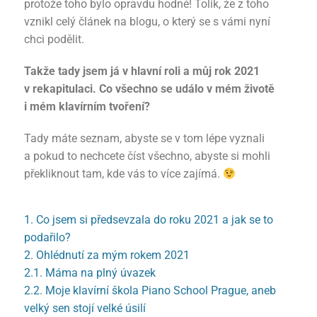
protože toho bylo opravdu hodně! Tolik, že z toho
vznikl celý článek na blogu, o který se s vámi nyní
chci podělit.
Takže tady jsem já v hlavní roli a můj rok 2021
v rekapitulaci. Co všechno se událo v mém životě
i mém klavírním tvoření?
Tady máte seznam, abyste se v tom lépe vyznali
a pokud to nechcete číst všechno, abyste si mohli
překliknout tam, kde vás to více zajímá.
1. Co jsem si předsevzala do roku 2021 a jak se to
podařilo?
2. Ohlédnutí za mým rokem 2021
2.1. Máma na plný úvazek
2.2. Moje klavírní škola Piano School Prague, aneb
velký sen stojí velké úsilí