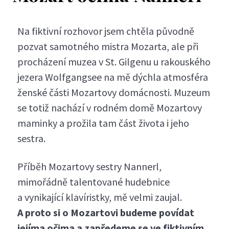
Na fiktivní rozhovor jsem chtěla původně
pozvat samotného mistra Mozarta, ale při
procházení muzea v St. Gilgenu u rakouského
jezera Wolfgangsee na mě dýchla atmosféra
ženské části Mozartovy domácnosti. Muzeum
se totiž nachází v rodném domě Mozartovy
maminky a prožila tam část života i jeho
sestra.
Příběh Mozartovy sestry Nannerl,
mimořádně talentované hudebnice
a vynikající klavíristky, mě velmi zaujal.
A proto si o Mozartovi budeme povídat
jejíma očima a zapředeme se ve fiktivním