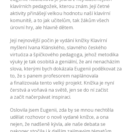
klavírních pedagožek, kterou znám. Její četné
aktivity přinášejí velkou hodnotu naší klavírní
komunitě, a to jak učitelům, tak žákům všech
úrovní hry, ale hlavně dětem.
Její nejnovější počin je vydání knížky Klavírní
myšlení Ivana Klánského, slavného českého
virtuóza a špičkového pedagoga, jehož metodika
výuky je tak osobitá a geniální, že ani nenacházím
slova, kterými bych dokázala Eugenii poděkovat za
to, že s panem profesorem naplánovala
a finalizovala tento velký projekt. Knížka je nyní
čerstvá a voňavá na světě, jen se do ní začíst
a začít načerpávat inspiraci.
Oslovila jsem Eugenii, zda by se mnou nechtěla
udělat rozhovor o nově vydané knížce, a ona
nejen, že nadšeně kývla, ale naše debata se
nakonec stočila i k dalším zajímavým tématům,