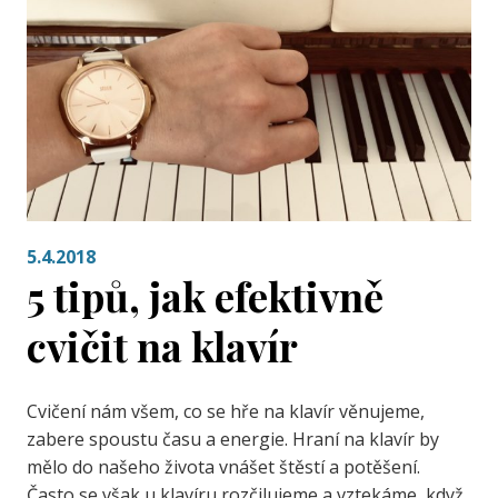
5.4.2018
5 tipů, jak efektivně
cvičit na klavír
Cvičení nám všem, co se hře na klavír věnujeme,
zabere spoustu času a energie. Hraní na klavír by
mělo do našeho života vnášet štěstí a potěšení.
Často se však u klavíru rozčilujeme a vztekáme, když