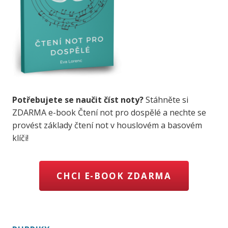
Potřebujete se naučit číst noty?
Stáhněte si
ZDARMA e-book Čtení not pro dospělé a nechte se
provést základy čtení not v houslovém a basovém
klíči!
CHCI E-BOOK ZDARMA