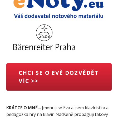
CHCI SE O EVĚ DOZVĚDĚT
VÍC >>
KRÁTCE O MNĚ...
Jmenuji se Eva a jsem klavíristka a
pedagožka hry na klavír. Nadšeně propaguji takový