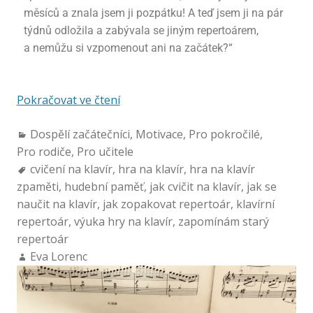
měsíců a znala jsem ji pozpátku! A teď jsem ji na pár
týdnů odložila a zabývala se jiným repertoárem,
a nemůžu si vzpomenout ani na začátek?“
Pokračovat ve čtení
Dospělí začátečníci
,
Motivace
,
Pro pokročilé
,
Pro rodiče
,
Pro učitele
cvičení na klavír
,
hra na klavír
,
hra na klavír
zpaměti
,
hudební paměť
,
jak cvičit na klavír
,
jak se
naučit na klavír
,
jak zopakovat repertoár
,
klavírní
repertoár
,
výuka hry na klavír
,
zapomínám starý
repertoár
Eva Lorenc