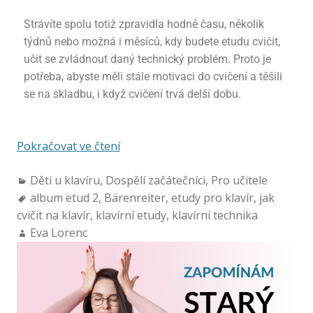
Strávíte spolu totiž zpravidla hodně času, několik
týdnů nebo možná i měsíců, kdy budete etudu cvičit,
učit se zvládnout daný technický problém. Proto je
potřeba, abyste měli stále motivaci do cvičení a těšili
se na skladbu, i když cvičení trvá delší dobu.
Pokračovat ve čtení
Děti u klavíru
,
Dospělí začátečníci
,
Pro učitele
album etud 2
,
Bärenreiter
,
etudy pro klavír
,
jak
cvičit na klavír
,
klavírní etudy
,
klavírní technika
Eva Lorenc