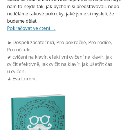
nám to nejde tak, jak bychom si představovali, nebo
neděláme takové pokroky, jaké jsme si mysleli, že
budeme dělat.
Pokračovat ve čtení
→
Dospělí začátečníci
,
Pro pokročilé
,
Pro rodiče
,
Pro učitele
cvičení na klavír
,
efektivní cvičení na klavír
,
jak
cvičit efektivně
,
jak cvičit na klavír
,
jak ušetřit čas
u cvičení
Eva Lorenc