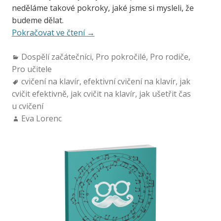
neděláme takové pokroky, jaké jsme si mysleli, že
budeme dělat.
Pokračovat ve čtení
→
Dospělí začátečníci
,
Pro pokročilé
,
Pro rodiče
,
Pro učitele
cvičení na klavír
,
efektivní cvičení na klavír
,
jak
cvičit efektivně
,
jak cvičit na klavír
,
jak ušetřit čas
u cvičení
Eva Lorenc