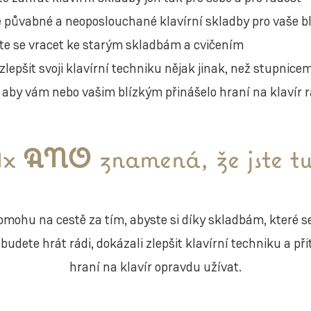
 půvabné a neoposlouchané klavírní skladby pro vaše b
e se vracet ke starým skladbám a cvičením
zlepšit svoji klavírní techniku nějak jinak, než stupnice
 aby vám nebo vašim blízkým přinášelo hraní na klavír 
1x
ANO
znamená, že jste tu
mohu na cestě za tím, abyste si díky skladbám, které 
é budete hrát rádi, dokázali zlepšit klavírní techniku a př
hraní na klavír opravdu užívat.