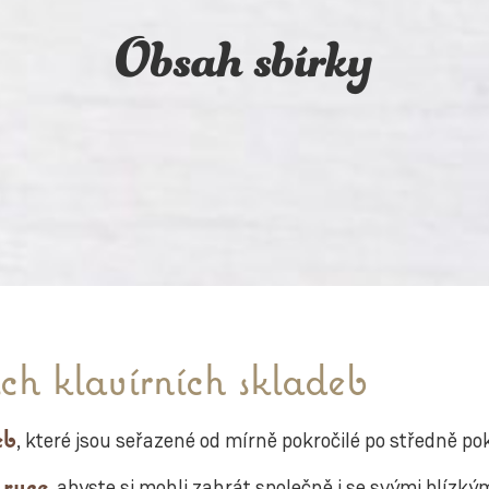
Obsah sbírky
ích klavírních skladeb
eb
, které jsou seřazené od mírně pokročilé po středně po
 ruce