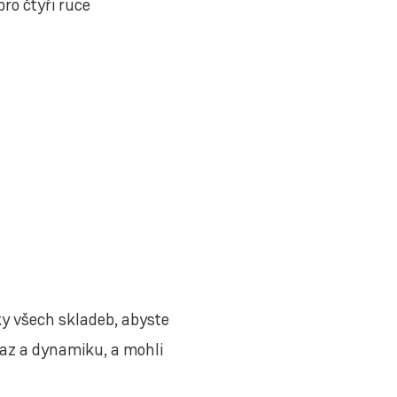
ro čtyři ruce
ky všech skladeb, abyste
ýraz a dynamiku, a mohli