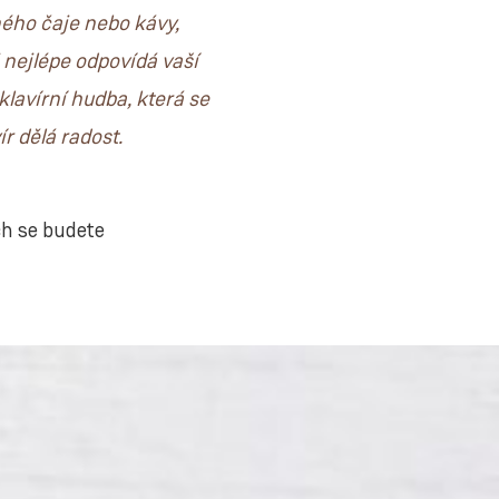
eného čaje nebo kávy,
i nejlépe odpovídá vaší
 klavírní hudba, která se
r dělá radost.
ých se budete