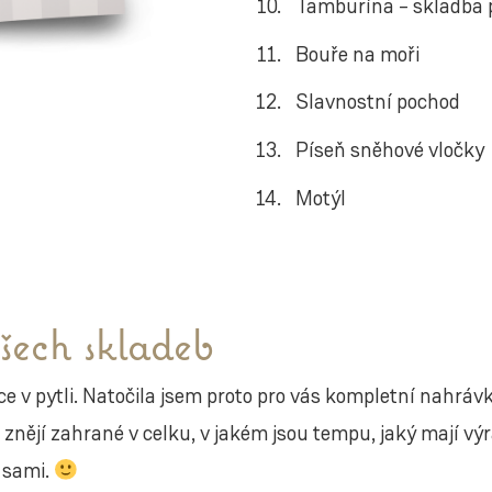
Tamburína – skladba p
Bouře na moři
Slavnostní pochod
Píseň sněhové vločky
Motýl
ech skladeb
e v pytli. Natočila jsem proto pro vás kompletní nahráv
k znějí zahrané v celku, v jakém jsou tempu, jaký mají v
t sami.