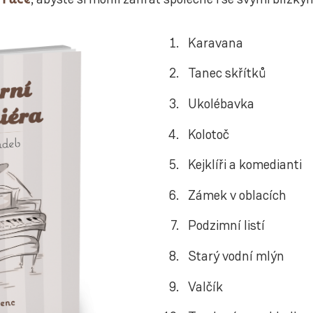
, abyste si mohli zahrát společně i se svými blízkým
Karavana
Tanec skřítků
Ukolébavka
Kolotoč
Kejklíři a komedianti
Zámek v oblacích
Podzimní listí
Starý vodní mlýn
Valčík