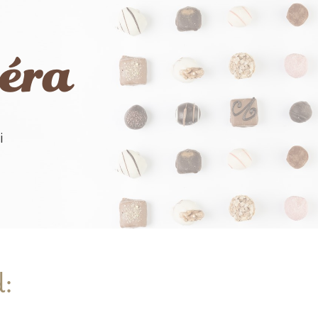
iéra
i
d: