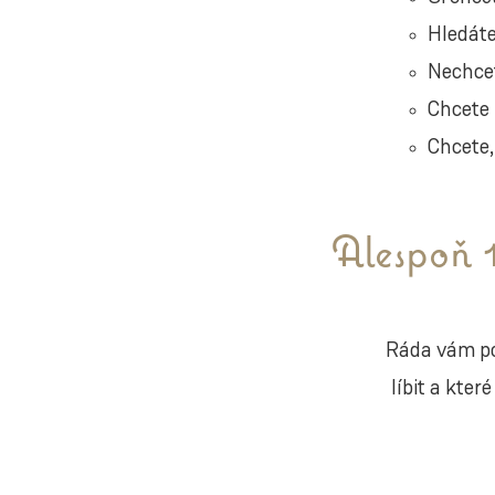
Hledáte
Nechcet
Chcete 
Chcete,
Alespoň 
Ráda vám po
líbit a kter