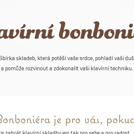
vírní bonbon
Sbírka skladeb, která potěší vaše srdce, pohladí vaši duš
a pomůže rozvinout a zdokonalit vaši klavírní techniku.
onboniéra je pro vás, poku
te zahrát klavírní skladby jen tak pro sebe a pro radost