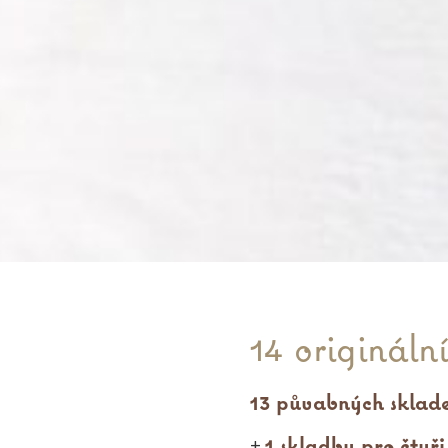
14 origináln
13 půvabných sklad
1 skladbu pro čtyři