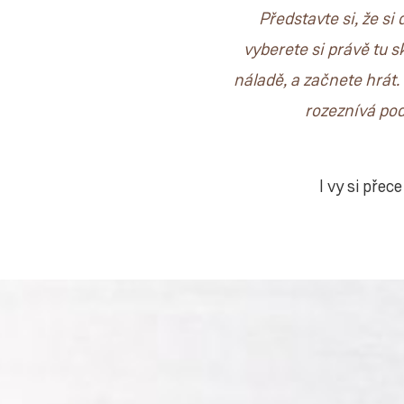
Představte si, že si
vyberete si právě tu s
náladě, a začnete hrát. 
rozeznívá pod
I vy si přec