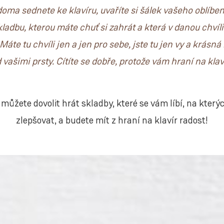
 doma sednete ke klavíru, uvaříte si šálek vašeho oblíb
kladbu, kterou máte chuť si zahrát a která v danou chvíl
Máte tu chvíli jen a jen pro sebe, jste tu jen vy a krásná
 vašimi prsty. Cítíte se dobře, protože vám hraní na klaví
e můžete dovolit hrát skladby, které se vám líbí, na kter
zlepšovat, a budete mít z hraní na klavír radost!