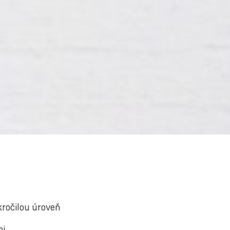
kročilou úroveň