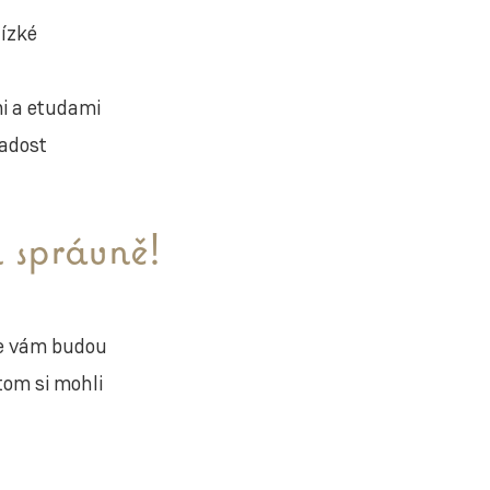
lízké
mi a etudami
radost
 správně!
se vám budou
itom si mohli