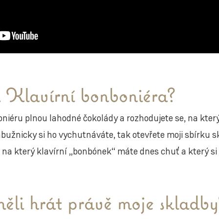
 Klavírní bonboniéra?
oniéru plnou lahodné čokolády a rozhodujete se, na kte
labužnicky si ho vychutnáváte, tak otevřete moji sbírku 
, na který klavírní „bonbónek“ máte dnes chuť a který si
měli hrát právě moje skladby