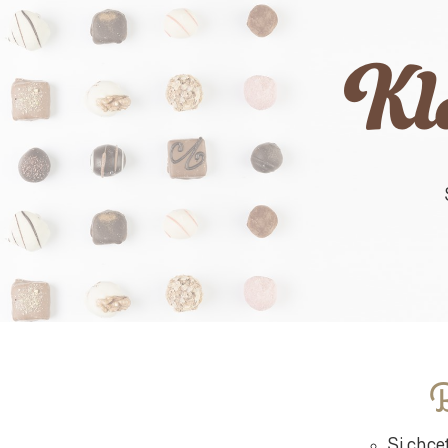
Kla
B
Si chce