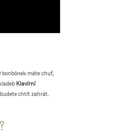
rý bonbónek máte chuť,
skladeb
Klavírní
 budete chtít zahrát.
?