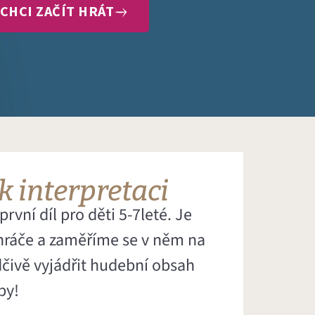
CHCI ZAČÍT HRÁT
 k interpretaci
rvní díl pro děti 5-7leté. Je
hráče a zaměříme se v něm na
dčivě vyjádřit hudební obsah
by!