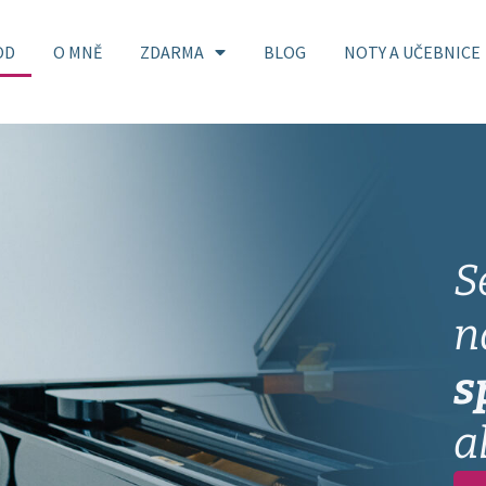
OD
O MNĚ
ZDARMA
BLOG
NOTY A UČEBNICE
S
n
s
a