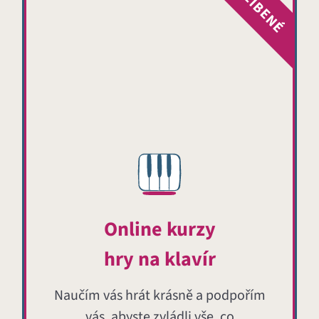
OBLÍBENÉ
Online kurzy
hry na klavír
Naučím vás hrát krásně a podpořím
vás, abyste zvládli vše, co