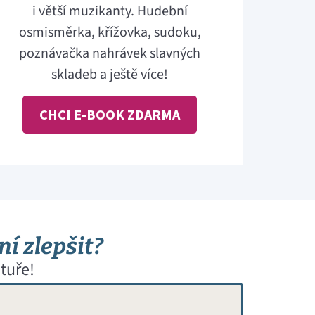
i větší muzikanty. Hudební
osmisměrka, křížovka, sudoku,
poznávačka nahrávek slavných
skladeb a ještě více!
CHCI E-BOOK ZDARMA
ní zlepšit?
tuře!