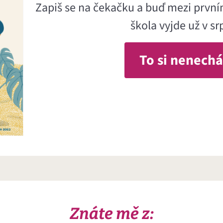
Zapiš se na čekačku a buď mezi prvními
škola vyjde už v s
To si nenechá
Znáte mě z: