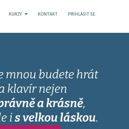
KURZY
KONTAKT
PŘIHLÁSIT SE
e mnou budete hrát
a klavír nejen
právně a krásně
,
le i
s velkou láskou
.