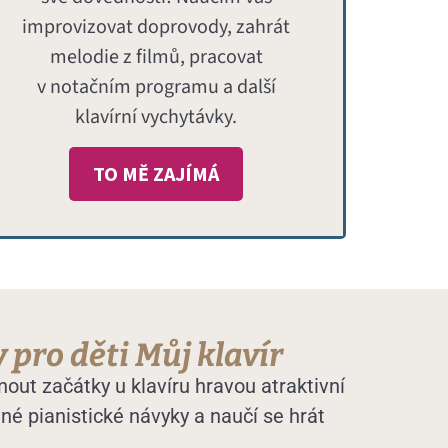
improvizovat doprovody, zahrát
melodie z filmů, pracovat
v notačním programu a další
klavírní vychytávky.
TO MĚ ZAJÍMÁ
 pro děti Můj klavír
t začátky u klavíru hravou atraktivní
né pianistické návyky a naučí se hrát