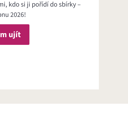
, kdo si ji pořídí do sbírky –
rpnu 2026!
m ujít