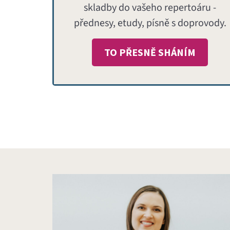
skladby do vašeho repertoáru -
přednesy, etudy, písně s doprovody.
TO PŘESNĚ SHÁNÍM