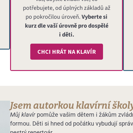
potřebujete, od úplných základů až
po pokročilou úroveň.
Vyberte si
kurz dle vaší úrovně pro dospělé
i děti.
CHCI HRÁT NA KLAVÍR
Jsem autorkou klavírní školy
Můj klavír
pomůže vašim dětem i žákům zvládnou
formou. Děti si hned od počátku vybudují správ
pestrý repertoár.