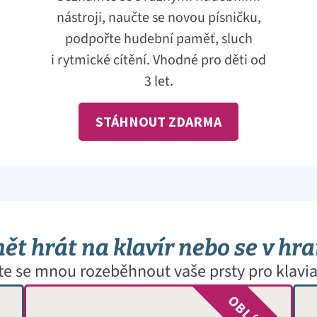
nástroji, naučte se novou písničku,
podpořte hudební paměť, sluch
i rytmické cítění. Vhodné pro děti od
3 let.
STÁHNOUT ZDARMA
t hrát na klavír nebo se v hra
te se mnou rozeběhnout vaše prsty pro klavia