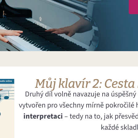
Můj klavír 2: Cesta
Druhý díl volně navazuje na úspěšný p
vytvořen pro všechny mírně pokročilé 
interpretaci
– tedy na to, jak přesvě
každé sklad