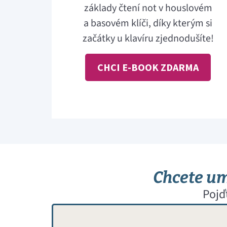
základy čtení not v houslovém
a basovém klíči, díky kterým si
začátky u klavíru zjednodušíte!
CHCI E-BOOK ZDARMA
Chcete umě
Pojď