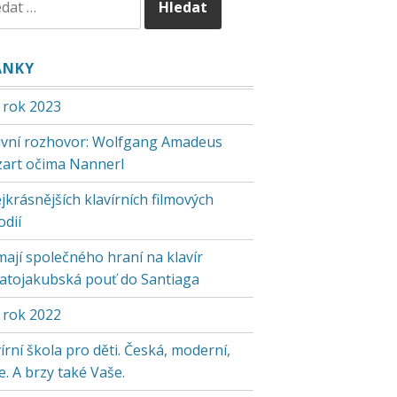
ÁNKY
 rok 2023
tivní rozhovor: Wolfgang Amadeus
art očima Nannerl
jkrásnějších klavírních filmových
odií
mají společného hraní na klavír
vatojakubská pouť do Santiaga
 rok 2022
írní škola pro děti. Česká, moderní,
. A brzy také Vaše.