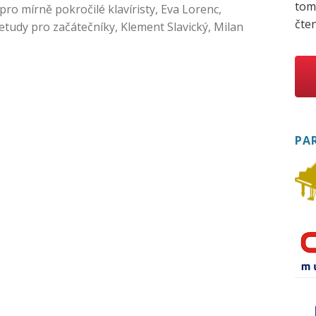
tom
pro mírně pokročilé klavíristy
,
Eva Lorenc
,
čten
 etudy pro začátečníky
,
Klement Slavický
,
Milan
PA