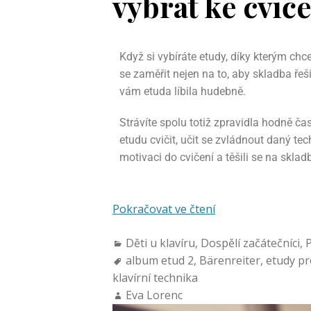
vybrat ke cvič
Když si vybíráte etudy, díky kterým chce
se zaměřit nejen na to, aby skladba řeši
vám etuda líbila hudebně.
Strávíte spolu totiž zpravidla hodně č
etudu cvičit, učit se zvládnout daný tec
motivaci do cvičení a těšili se na skladb
Pokračovat ve čtení
Děti u klavíru
,
Dospělí začátečníci
,
P
album etud 2
,
Bärenreiter
,
etudy pr
klavírní technika
Eva Lorenc