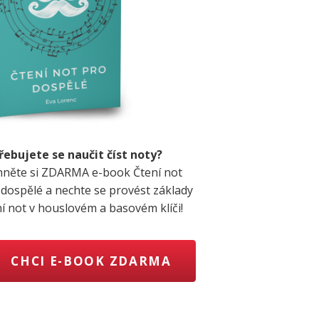
řebujete se naučit číst noty?
hněte si ZDARMA e-book Čtení not
 dospělé a nechte se provést základy
ní not v houslovém a basovém klíči!
CHCI E-BOOK ZDARMA