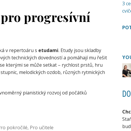
3 ce
cvič
 pro progresívní
POT
tká v repertoáru s
etudami
. Etudy jsou skladby
YO
vých technických dovedností a pomáhají mu řešit
 se kterými se může setkat – rychlost prstů, hru
 stupnic, melodických ozdob, různých rytmických
DO
rovnoměrný pianistický rozvoj od počátků
Chc
Sta
bud
ro pokročilé
,
Pro učitele