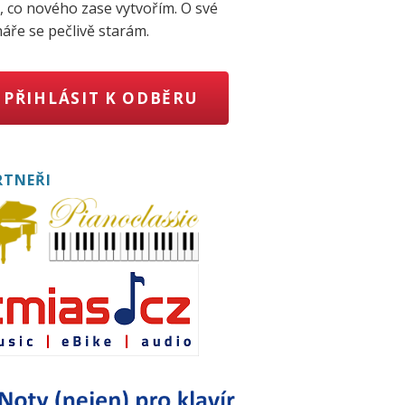
, co nového zase vytvořím. O své
áře se pečlivě starám.
PŘIHLÁSIT K ODBĚRU
RTNEŘI