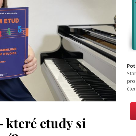
Pot
Stá
pro
čte
 které etudy si