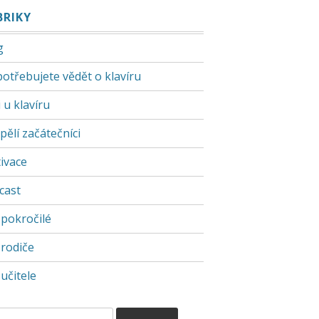
BRIKY
g
potřebujete vědět o klavíru
 u klavíru
pělí začátečníci
ivace
cast
 pokročilé
 rodiče
učitele