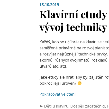
13.10.2019
Klavírní etudy
vývoj techniky
Každý, kdo se učí hrát na klavír, se se
zaměřené primárně na rozvoj pianisto
a rozvíjet nejrůznější technické prvky,
akordů, různých dvojhmatů, rozkladů,
útvarů atd. atd.
Jaké etudy ale hrát, aby byl zajištěn 
pokročilejší úroveň?
Pokračovat ve čtení
→
Děti u klavíru
,
Dospělí začátečníci
,
P