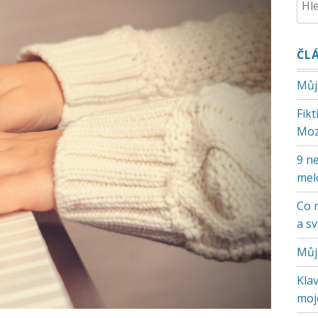
ČL
Můj
Fik
Moz
9 ne
mel
Co 
a s
Můj
Klav
moje