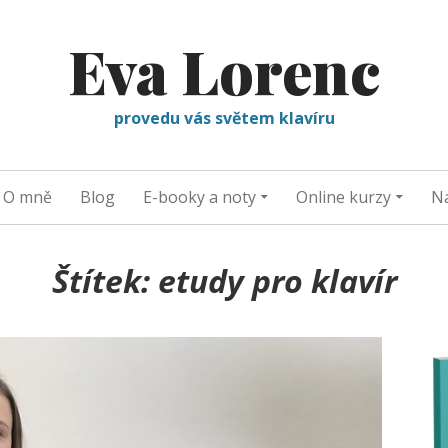
Eva Lorenc
provedu vás světem klavíru
O mně
Blog
E-booky a noty
Online kurzy
Na
Štítek:
etudy pro klavír