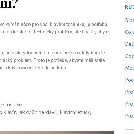
ení?
RU
Blo
te vyřešit něco pro vaši klavírní techniku, je potřeba
Co 
la ten konkrétní technický problém, ale i na to, aby e
Děti
asu, několik týdnů nebo možná i měsíců, kdy budete
Dos
hnický problém. Proto je potřeba, abyste měli stále
Mot
u, i když cvičení trvá delší dobu.
Pod
Pro
Pro
ro učitele
o klavír
,
jak cvičit na klavír
,
klavírní etudy
,
Pro 