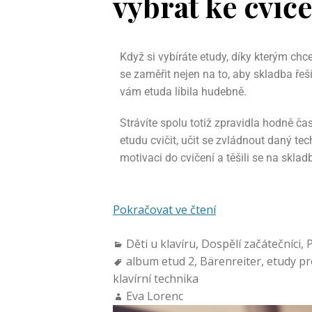
vybrat ke cvič
Když si vybíráte etudy, díky kterým chce
se zaměřit nejen na to, aby skladba řeši
vám etuda líbila hudebně.
Strávíte spolu totiž zpravidla hodně č
etudu cvičit, učit se zvládnout daný tec
motivaci do cvičení a těšili se na skladb
Pokračovat ve čtení
Děti u klavíru
,
Dospělí začátečníci
,
P
album etud 2
,
Bärenreiter
,
etudy pr
klavírní technika
Eva Lorenc