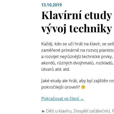
13.10.2019
Klavírní etudy
vývoj techniky
Každý, kdo se učí hrát na klavír, se se
zaměřené primárně na rozvoj pianisto
a rozvíjet nejrůznější technické prvky,
akordů, různých dvojhmatů, rozkladů,
útvarů atd. atd.
Jaké etudy ale hrát, aby byl zajištěn 
pokročilejší úroveň?
Pokračovat ve čtení
→
Děti u klavíru
,
Dospělí začátečníci
,
P