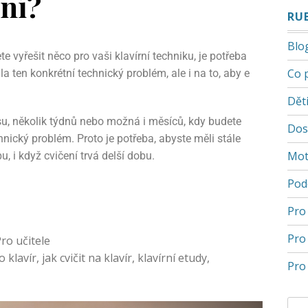
ení?
RU
Blo
te vyřešit něco pro vaši klavírní techniku, je potřeba
Co 
la ten konkrétní technický problém, ale i na to, aby e
Děti
asu, několik týdnů nebo možná i měsíců, kdy budete
Dos
hnický problém. Proto je potřeba, abyste měli stále
Mot
u, i když cvičení trvá delší dobu.
Pod
Pro
Pro
ro učitele
o klavír
,
jak cvičit na klavír
,
klavírní etudy
,
Pro 