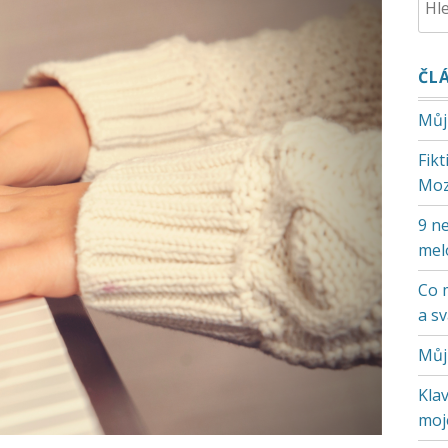
ČL
Můj
Fik
Moz
9 ne
mel
Co 
a s
Můj
Klav
moje