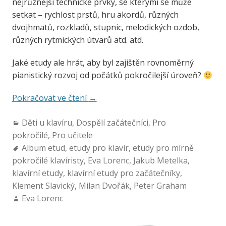
nejrůznější technické prvky, se kterými se může
setkat – rychlost prstů, hru akordů, různých
dvojhmatů, rozkladů, stupnic, melodických ozdob,
různých rytmických útvarů atd. atd.
Jaké etudy ale hrát, aby byl zajištěn rovnoměrný
pianistický rozvoj od počátků pokročilejší úroveň?
Pokračovat ve čtení
→
Děti u klavíru
,
Dospělí začátečníci
,
Pro
pokročilé
,
Pro učitele
Album etud
,
etudy pro klavír
,
etudy pro mírně
pokročilé klavíristy
,
Eva Lorenc
,
Jakub Metelka
,
klavírní etudy
,
klavírní etudy pro začátečníky
,
Klement Slavický
,
Milan Dvořák
,
Peter Graham
Eva Lorenc