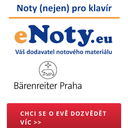
CHCI SE O EVĚ DOZVĚDĚT
VÍC >>