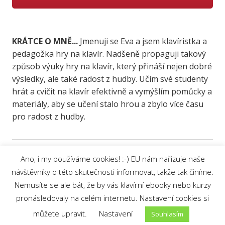
KRÁTCE O MNĚ...
Jmenuji se Eva a jsem klavíristka a
pedagožka hry na klavír. Nadšeně propaguji takový
způsob výuky hry na klavír, který přináší nejen dobré
výsledky, ale také radost z hudby. Učím své studenty
hrát a cvičit na klavír efektivně a vymýšlím pomůcky a
materiály, aby se učení stalo hrou a zbylo více času
pro radost z hudby.
Ano, i my používáme cookies! :-) EU nám nařizuje naše
návštěvníky o této skutečnosti informovat, takže tak činíme.
Nemusíte se ale bát, že by vás klavírní ebooky nebo kurzy
Ochrana osobních údajů
|
© 2019 Eva
pronásledovaly na celém internetu. Nastavení cookies si
Lorenc
můžete upravit.
Nastavení
Souhlasím