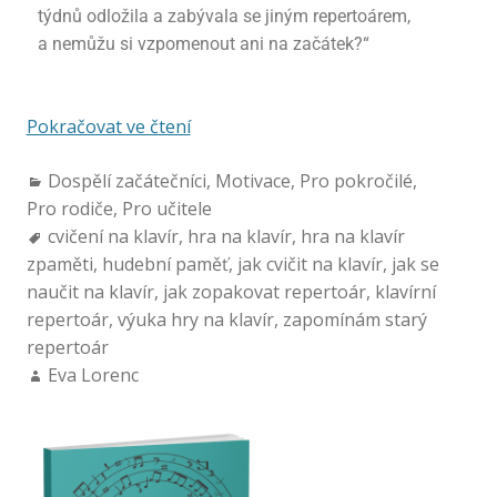
týdnů odložila a zabývala se jiným repertoárem,
a nemůžu si vzpomenout ani na začátek?“
Pokračovat ve čtení
Dospělí začátečníci
,
Motivace
,
Pro pokročilé
,
Pro rodiče
,
Pro učitele
cvičení na klavír
,
hra na klavír
,
hra na klavír
zpaměti
,
hudební paměť
,
jak cvičit na klavír
,
jak se
naučit na klavír
,
jak zopakovat repertoár
,
klavírní
repertoár
,
výuka hry na klavír
,
zapomínám starý
repertoár
Eva Lorenc