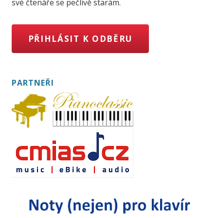
své čtenáře se pečlivě starám.
PŘIHLÁSIT K ODBĚRU
PARTNEŘI