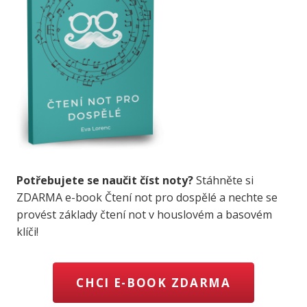
Potřebujete se naučit číst noty?
Stáhněte si
ZDARMA e-book Čtení not pro dospělé a nechte se
provést základy čtení not v houslovém a basovém
klíči!
CHCI E-BOOK ZDARMA