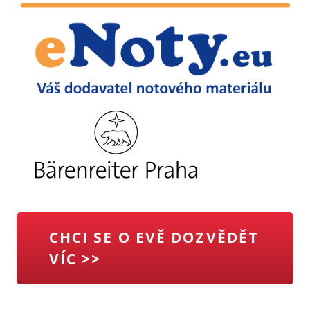
CHCI SE O EVĚ DOZVĚDĚT
VÍC >>