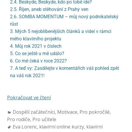
2.4. Beskyde, Beskyde, kdo po tobě ide?
2.5. Říjen, aneb stěhování z Prahy ven
2.6. SOMBA MOMENTUM – můj nový podnikatelský
růst
3. Mých 5 nejoblíbenějších článků a videí v rámci
mého klavírního projektu
4. Můj rok 2021 v číslech
5. Co se ještě u mě událo?
6. Co mě čeká v roce 2022?
7. A teď vy: Zasdílejte v komentářích váš pohled zpět
na váš rok 2021!
Pokračovat ve čtení
Dospělí začátečníci
,
Motivace
,
Pro pokročilé
,
Pro rodiče
,
Pro učitele
Eva Lorenc
,
klavírní online kurzy
,
klavírní