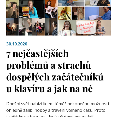
30.10.2020
7 nejčastějších
problémů a strachů
dospělých začátečníků
u klavíru a jak na ně
Dnešní svět nabízí lidem téměř nekonečno možností
ohledně zálib, hobby a trávení volného času. Proto
i začátky se hrou na klavír už dnes nespadají