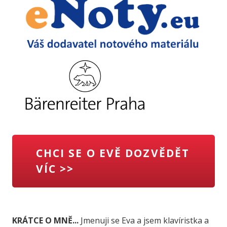
CHCI SE O EVĚ DOZVĚDĚT
VÍC >>
KRÁTCE O MNĚ...
Jmenuji se Eva a jsem klavíristka a