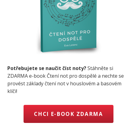
Potřebujete se naučit číst noty?
Stáhněte si
ZDARMA e-book Čtení not pro dospělé a nechte se
provést základy čtení not v houslovém a basovém
klíči!
CHCI E-BOOK ZDARMA