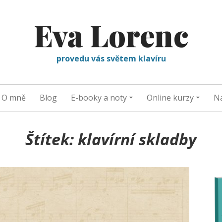
Eva Lorenc
provedu vás světem klavíru
O mně
Blog
E-booky a noty
Online kurzy
Na
Štítek:
klavírní skladby