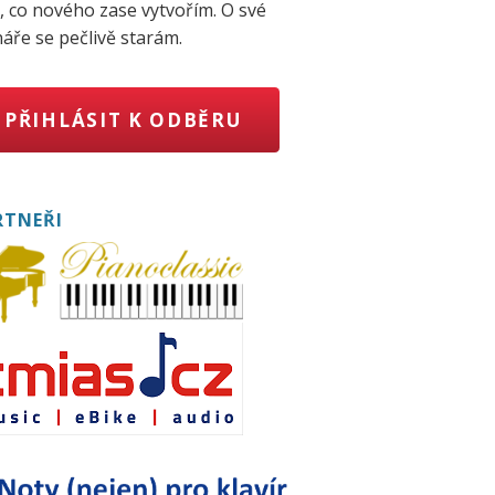
, co nového zase vytvořím. O své
áře se pečlivě starám.
PŘIHLÁSIT K ODBĚRU
RTNEŘI