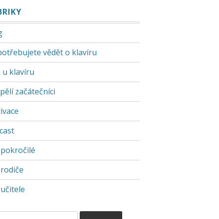
BRIKY
g
potřebujete vědět o klavíru
 u klavíru
pělí začátečníci
ivace
cast
 pokročilé
 rodiče
učitele