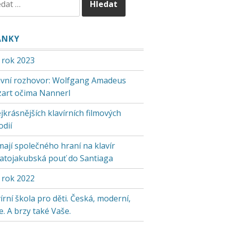
ÁNKY
 rok 2023
tivní rozhovor: Wolfgang Amadeus
art očima Nannerl
jkrásnějších klavírních filmových
odií
mají společného hraní na klavír
vatojakubská pouť do Santiaga
 rok 2022
írní škola pro děti. Česká, moderní,
. A brzy také Vaše.