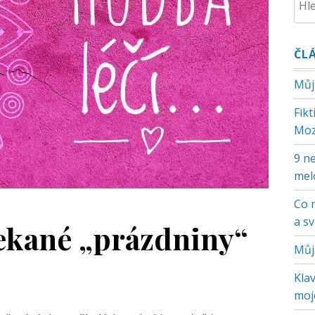
ČL
Můj
Fik
Moz
9 ne
mel
Co 
a s
čekané „prázdniny“
Můj
Klav
moje