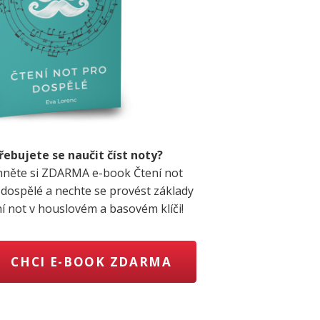
řebujete se naučit číst noty?
hněte si ZDARMA e-book Čtení not
 dospělé a nechte se provést základy
ní not v houslovém a basovém klíči!
CHCI E-BOOK ZDARMA