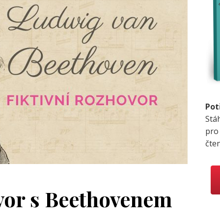
Pot
Stá
pro
čte
ovor s Beethovenem