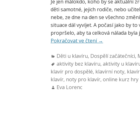
Je jen málokdo, koho by se aktuální zr
děti samotné, jejich rodiče, nebo učitel
nebe, ze dne na den se všechno změnil
situace dál vyvíjet. A počasí jako by t
propršelo, aby ta celková nálada byla 
Pokračovat ve čtení
→
Děti u klavíru
,
Dospělí začátečníci
,
aktivity bez klavíru
,
aktivity u klavír
klavír pro dospělé
,
klavírní noty
,
klaví
klavír
,
noty pro klavír
,
online kurz hry 
Eva Lorenc