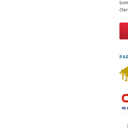
tom
čten
PA