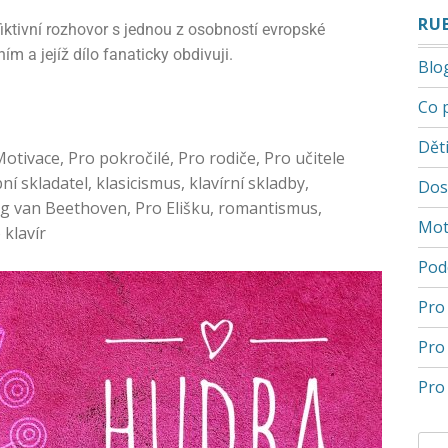
RU
 fiktivní rozhovor s jednou z osobností evropské
ím a jejíž dílo fanaticky obdivuji.
Blo
Co 
Děti
Motivace
,
Pro pokročilé
,
Pro rodiče
,
Pro učitele
ní skladatel
,
klasicismus
,
klavírní skladby
,
Dos
g van Beethoven
,
Pro Elišku
,
romantismus
,
Mot
 klavír
Pod
Pro
Pro
Pro 