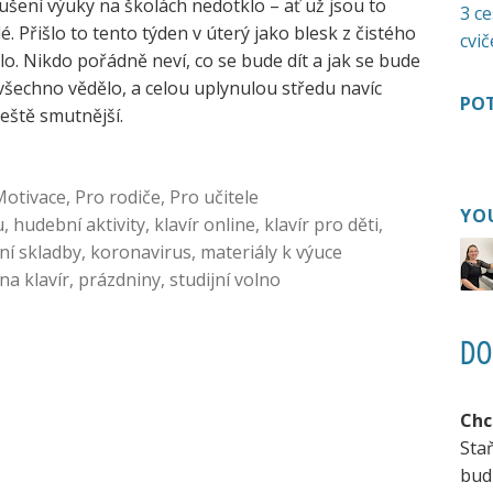
ušení výuky na školách nedotklo – ať už jsou to
3 ce
é. Přišlo to tento týden v úterý jako blesk z čistého
cvič
o. Nikdo pořádně neví, co se bude dít a jak se bude
o všechno vědělo, a celou uplynulou středu navíc
POT
ještě smutnější.
Motivace
,
Pro rodiče
,
Pro učitele
YO
u
,
hudební aktivity
,
klavír online
,
klavír pro děti
,
rní skladby
,
koronavirus
,
materiály k výuce
na klavír
,
prázdniny
,
studijní volno
DO
Chc
Sta
bud