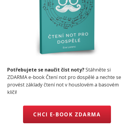
Potřebujete se naučit číst noty?
Stáhněte si
ZDARMA e-book Čtení not pro dospělé a nechte se
provést základy čtení not v houslovém a basovém
klíči!
CHCI E-BOOK ZDARMA