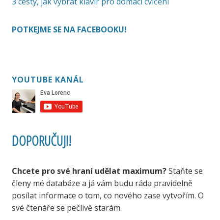
3 cesty, jak vybrat klavír pro domácí cvičení
POTKEJME SE NA FACEBOOKU!
YOUTUBE KANÁL
DOPORUČUJI!
Chcete pro své hraní udělat maximum?
Staňte se
členy mé databáze a já vám budu ráda pravidelně
posílat informace o tom, co nového zase vytvořím. O
své čtenáře se pečlivě starám.