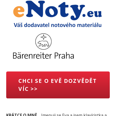
CHCI SE O EVĚ DOZVĚDĚT
VÍC >>
KRÁTCE O MNĚ...
Jmenuji se Eva a jsem klavíristka a