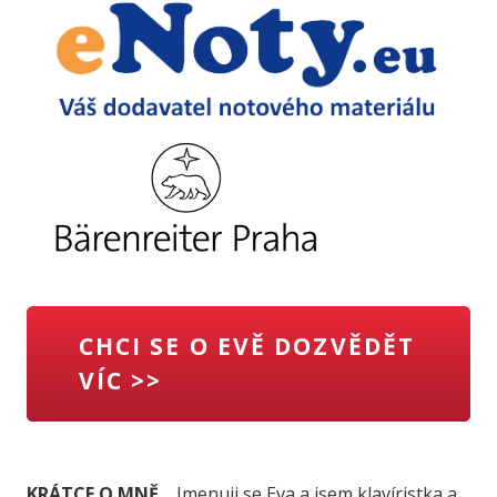
CHCI SE O EVĚ DOZVĚDĚT
VÍC >>
KRÁTCE O MNĚ...
Jmenuji se Eva a jsem klavíristka a