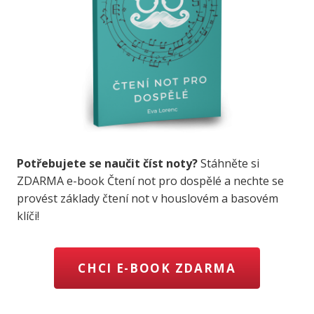
Potřebujete se naučit číst noty?
Stáhněte si
ZDARMA e-book Čtení not pro dospělé a nechte se
provést základy čtení not v houslovém a basovém
klíči!
CHCI E-BOOK ZDARMA