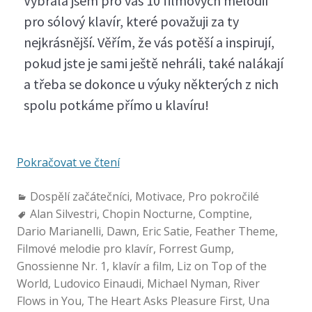
Vybrala jsem pro vás 10 filmových melodií
pro sólový klavír, které považuji za ty
nejkrásnější. Věřím, že vás potěší a inspirují,
pokud jste je sami ještě nehráli, také nalákají
a třeba se dokonce u výuky některých z nich
spolu potkáme přímo u klavíru!
Pokračovat ve čtení
Dospělí začátečníci
,
Motivace
,
Pro pokročilé
Alan Silvestri
,
Chopin Nocturne
,
Comptine
,
Dario Marianelli
,
Dawn
,
Eric Satie
,
Feather Theme
,
Filmové melodie pro klavír
,
Forrest Gump
,
Gnossienne Nr. 1
,
klavír a film
,
Liz on Top of the
World
,
Ludovico Einaudi
,
Michael Nyman
,
River
Flows in You
,
The Heart Asks Pleasure First
,
Una