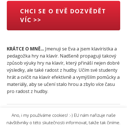
CHCI SE O EVĚ DOZVĚDĚT
VÍC >>
KRÁTCE O MNĚ...
Jmenuji se Eva a jsem klavíristka a
pedagožka hry na klavír. Nadšeně propaguji takový
způsob výuky hry na klavír, který přináší nejen dobré
výsledky, ale také radost z hudby. Učím své studenty
hrát a cvičit na klavír efektivně a vymýšlím pomůcky a
materiály, aby se učení stalo hrou a zbylo více času
pro radost z hudby.
Ano, i my používáme cookies! :-) EU nám nařizuje naše
návštěvníky o této skutečnosti informovat, takže tak činíme.