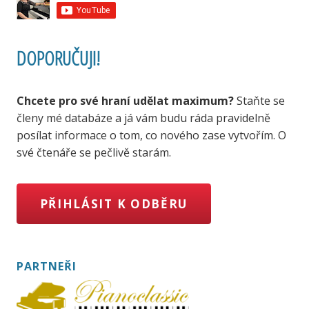
DOPORUČUJI!
Chcete pro své hraní udělat maximum?
Staňte se
členy mé databáze a já vám budu ráda pravidelně
posílat informace o tom, co nového zase vytvořím. O
své čtenáře se pečlivě starám.
PŘIHLÁSIT K ODBĚRU
PARTNEŘI