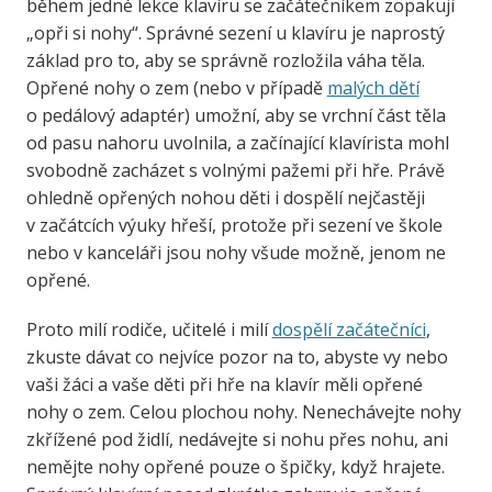
během jedné lekce klavíru se začátečníkem zopakuji
„opři si nohy“. Správné sezení u klavíru je naprostý
základ pro to, aby se správně rozložila váha těla.
Opřené nohy o zem (nebo v případě
malých dětí
o pedálový adaptér) umožní, aby se vrchní část těla
od pasu nahoru uvolnila, a začínající klavírista mohl
svobodně zacházet s volnými pažemi při hře. Právě
ohledně opřených nohou děti i dospělí nejčastěji
v začátcích výuky hřeší, protože při sezení ve škole
nebo v kanceláři jsou nohy všude možně, jenom ne
opřené.
Proto milí rodiče, učitelé i milí
dospělí začátečníci
,
zkuste dávat co nejvíce pozor na to, abyste vy nebo
vaši žáci a vaše děti při hře na klavír měli opřené
nohy o zem. Celou plochou nohy. Nenechávejte nohy
zkřížené pod židlí, nedávejte si nohu přes nohu, ani
nemějte nohy opřené pouze o špičky, když hrajete.