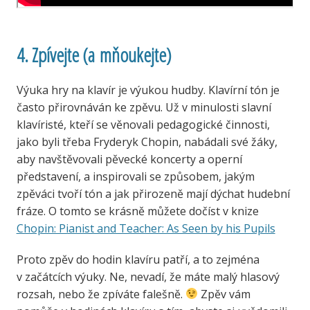
4. Zpívejte (a mňoukejte)
Výuka hry na klavír je výukou hudby. Klavírní tón je
často přirovnáván ke zpěvu. Už v minulosti slavní
klavíristé, kteří se věnovali pedagogické činnosti,
jako byli třeba Fryderyk Chopin, nabádali své žáky,
aby navštěvovali pěvecké koncerty a operní
představení, a inspirovali se způsobem, jakým
zpěváci tvoří tón a jak přirozeně mají dýchat hudební
fráze. O tomto se krásně můžete dočíst v knize
Chopin: Pianist and Teacher: As Seen by his Pupils
Proto zpěv do hodin klavíru patří, a to zejména
v začátcích výuky. Ne, nevadí, že máte malý hlasový
rozsah, nebo že zpíváte falešně.
Zpěv vám