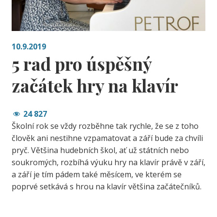
10.9.2019
5 rad pro úspěšný
začátek hry na klavír
24 827
Školní rok se vždy rozběhne tak rychle, že se z toho
člověk ani nestihne vzpamatovat a září bude za chvíli
pryč. Většina hudebních škol, ať už státních nebo
soukromých, rozbíhá výuku hry na klavír právě v září,
a září je tím pádem také měsícem, ve kterém se
poprvé setkává s hrou na klavír většina začátečníků.