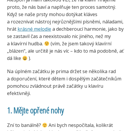
proto, že nás baví a naplňuje ten proces samotný.
Když se naše prsty mohou dotýkat kláves
a rozeznívat nástroj nejrůznějšími písněmi, náladami,
hrát
krásné melodie
a dechberoucí harmonie, jako by
se zastavil čas a neexistovalo nic jiného, než my
a klavírní hudba.
(vím, že jsem takový klavírní
„blázen“, ale určitě je nás víc – kdo to má podobně, ať
dá like
).
Na úplném začátku je prima držet se několika rad
a doporučení, které dětem i dospělým začátečníkům
pomohou zvládnout právě začátky u klavíru
efektivněji.
1. Mějte opřené nohy
Zní to banálně?
Ani bych nespočítala, kolikrát