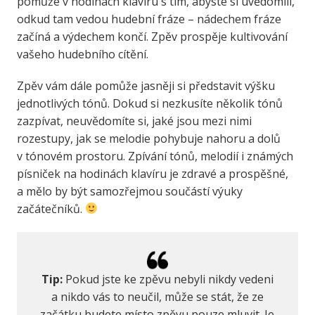
pomůže v hodinách klavíru s tím, abyste si uvědomili,
odkud tam vedou hudební fráze – nádechem fráze
začíná a výdechem končí. Zpěv prospěje kultivování
vašeho hudebního cítění.
Zpěv vám dále pomůže jasněji si představit výšku
jednotlivých tónů. Dokud si nezkusíte několik tónů
zazpívat, neuvědomíte si, jaké jsou mezi nimi
rozestupy, jak se melodie pohybuje nahoru a dolů
v tónovém prostoru. Zpívání tónů, melodií i známých
písniček na hodinách klavíru je zdravé a prospěšné,
a mělo by být samozřejmou součástí výuky
začátečníků.
Tip:
Pokud jste ke zpěvu nebyli nikdy vedeni
a nikdo vás to neučil, může se stát, že ze
začátku budete místo zpěvu pouze mluvit. Je