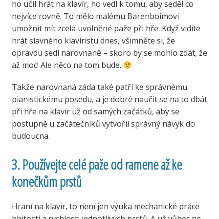
ho učil hrát na klavír, ho vedl k tomu, aby seděl co
nejvíce rovně. To mělo malému Barenboimovi
umožnit mít zcela uvolněné paže při hře. Když vidíte
hrát slavného klavíristu dnes, všimněte si, že
opravdu sedí narovnaně – skoro by se mohlo zdát, že
až moc! Ale něco na tom bude.
Takže narovnaná záda také patří ke správnému
pianistickému posedu, a je dobré naučit se na to dbát
při hře na klavír už od samých začátků, aby se
postupně u začátečníků vytvořil správný návyk do
budoucna.
3. Používejte celé paže od ramene až ke
konečkům prstů
Hraní na klavír, to není jen výuka mechanické práce
hbitosti a rychlosti jednotlivých prstů. A už vůbec ne