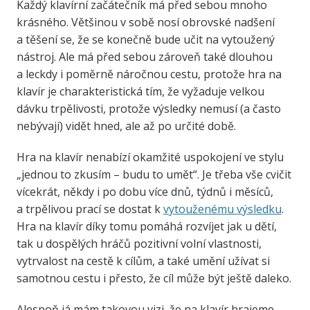
Každý klavírní začátečník má před sebou mnoho
krásného. Většinou v sobě nosí obrovské nadšení
a těšení se, že se konečně bude učit na vytoužený
nástroj. Ale má před sebou zároveň také dlouhou
a leckdy i poměrně náročnou cestu, protože hra na
klavír je charakteristická tím, že vyžaduje velkou
dávku trpělivosti, protože výsledky nemusí (a často
nebývají) vidět hned, ale až po určité době.
Hra na klavír nenabízí okamžité uspokojení ve stylu
„jednou to zkusím – budu to umět“. Je třeba vše cvičit
vícekrát, někdy i po dobu více dnů, týdnů i měsíců,
a trpělivou prací se dostat k
vytouženému výsledku
.
Hra na klavír díky tomu pomáhá rozvíjet jak u dětí,
tak u dospělých hráčů pozitivní volní vlastnosti,
vytrvalost na cestě k cílům, a také umění užívat si
samotnou cestu i přesto, že cíl může být ještě daleko.
Alespoň já mám takovou vizi, že na klavír hrajeme