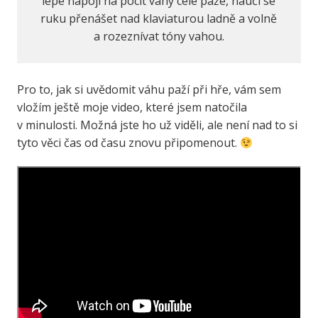
lépe napojí na pocit váhy celé paže, naučí se
ruku přenášet nad klaviaturou ladně a volně
a rozeznívat tóny vahou.
Pro to, jak si uvědomit váhu paží při hře, vám sem
vložím ještě moje video, které jsem natočila
v minulosti. Možná jste ho už viděli, ale není nad to si
tyto věci čas od času znovu připomenout.