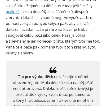
za začátku! Zejména u dětí, které mají ještě ručky
malinké
, ale i u dospělých začátečníků alespoň
v prvních lekcích, je vhodné nejprve vyučovat hru
pomocí velkých pohybů celých paží, aby si hráči
dokázali uvědomit, že při hře na klavír je třeba
zapojovat celou paži jako celek. Paže je volná
a zpevněný je jen koneček prstu, kterým tvoříme tón.
Váha celé paže pak pomáhá tvořit tón krásný, sytý,
kulatý a zpěvný.
Tip pro výuku dětí:
nezačínejte s dětmi
úhozem legato. Malá dětská ruka na něj ještě
není připravená. Daleko lepší a efektivnější je
pro začátek výuky zvolit úhoz portamento
a tóny hrát odsazovaně. Tak se dítě mnohem