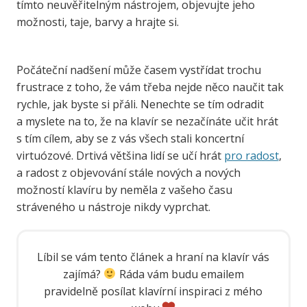
tímto neuvěřitelným nástrojem, objevujte jeho
možnosti, taje, barvy a hrajte si.
Počáteční nadšení může časem vystřídat trochu
frustrace z toho, že vám třeba nejde něco naučit tak
rychle, jak byste si přáli. Nenechte se tím odradit
a myslete na to, že na klavír se nezačínáte učit hrát
s tím cílem, aby se z vás všech stali koncertní
virtuózové. Drtivá většina lidí se učí hrát
pro radost
,
a radost z objevování stále nových a nových
možností klavíru by neměla z vašeho času
stráveného u nástroje nikdy vyprchat.
Líbil se vám tento článek a hraní na klavír vás
zajímá?
Ráda vám budu emailem
pravidelně posílat klavírní inspiraci z mého