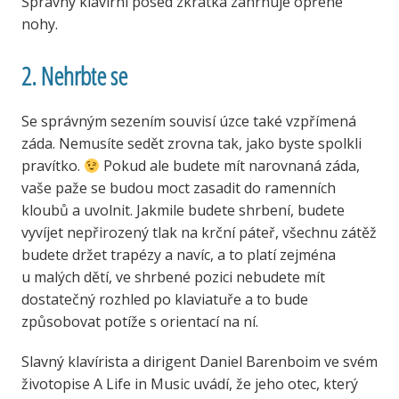
Správný klavírní posed zkrátka zahrnuje opřené
nohy.
2. Nehrbte se
Se správným sezením souvisí úzce také vzpřímená
záda. Nemusíte sedět zrovna tak, jako byste spolkli
pravítko.
Pokud ale budete mít narovnaná záda,
vaše paže se budou moct zasadit do ramenních
kloubů a uvolnit. Jakmile budete shrbení, budete
vyvíjet nepřirozený tlak na krční páteř, všechnu zátěž
budete držet trapézy a navíc, a to platí zejména
u malých dětí, ve shrbené pozici nebudete mít
dostatečný rozhled po klaviatuře a to bude
způsobovat potíže s orientací na ní.
Slavný klavírista a dirigent Daniel Barenboim ve svém
životopise A Life in Music uvádí, že jeho otec, který