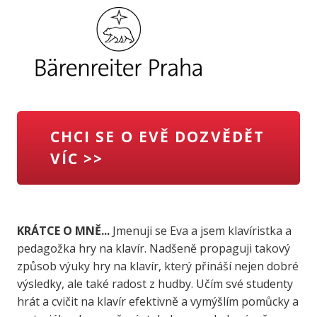
CHCI SE O EVĚ DOZVĚDĚT
VÍC >>
KRÁTCE O MNĚ...
Jmenuji se Eva a jsem klavíristka a
pedagožka hry na klavír. Nadšeně propaguji takový
způsob výuky hry na klavír, který přináší nejen dobré
výsledky, ale také radost z hudby. Učím své studenty
hrát a cvičit na klavír efektivně a vymýšlím pomůcky a