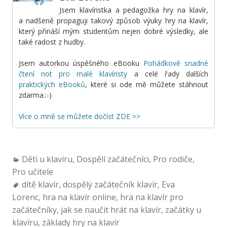
Jsem klavíristka a pedagožka hry na klavír,
a nadšeně propaguji takový způsob výuky hry na klavír,
který přináší mým studentům nejen dobré výsledky, ale
také radost z hudby.
Jsem autorkou úspěšného eBooku
Pohádkově snadné
čtení not pro malé klavíristy
a celé řady dalších
praktických eBooků
, které si ode mě můžete stáhnout
zdarma.:-)
Více o mně se můžete dočíst ZDE >>
Děti u klavíru
,
Dospělí začátečníci
,
Pro rodiče
,
Pro učitele
dítě klavír
,
dospělý začátečník klavír
,
Eva
Lorenc
,
hra na klavír online
,
hra na klavír pro
začátečníky
,
jak se naučit hrát na klavír
,
začátky u
klavíru
,
základy hry na klavír