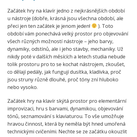
Začátek hry na klavír jedno z nejkrásnějších období
u nástroje (dobře, krásná jsou všechna období, ale
přeci jen ten začátek je jenom jeden!
). Toto
období vám ponechává velký prostor pro objevování
všech různých možností nástroje – jeho barvy,
dynamiky, odstínů, ale i jeho stavby, mechaniky. Už
nikdy poté v dalších měsících a letech studia nebude
tolik prostoru pro to se kochat nástrojem, zkoušet,
co dělají pedály, jak fungují dusítka, kladívka, proč
jsou struny různě dlouhé, proč tóny zní hluboko
nebo vysoko.
Začátek hry na klavír skýtá prostor pro elementární
improvizaci, hru s barvami, dynamikou, objevování
tónů, seznamování s klaviaturou. To vše umožňuje
hravou činnost, která by neměla být hned umořená
technickými cvičeními. Nechte se ze začátku okouzlit