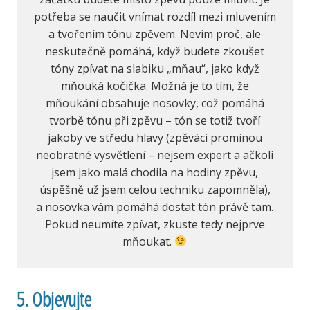
potřeba se naučit vnímat rozdíl mezi mluvením
a tvořením tónu zpěvem. Nevím proč, ale
neskutečně pomáhá, když budete zkoušet
tóny zpívat na slabiku „mňau“, jako když
mňouká kočička. Možná je to tím, že
mňoukání obsahuje nosovky, což pomáhá
tvorbě tónu při zpěvu – tón se totiž tvoří
jakoby ve středu hlavy (zpěváci prominou
neobratné vysvětlení – nejsem expert a ačkoli
jsem jako malá chodila na hodiny zpěvu,
úspěšně už jsem celou techniku zapomněla),
a nosovka vám pomáhá dostat tón právě tam.
Pokud neumíte zpívat, zkuste tedy nejprve
mňoukat.
5. Objevujte