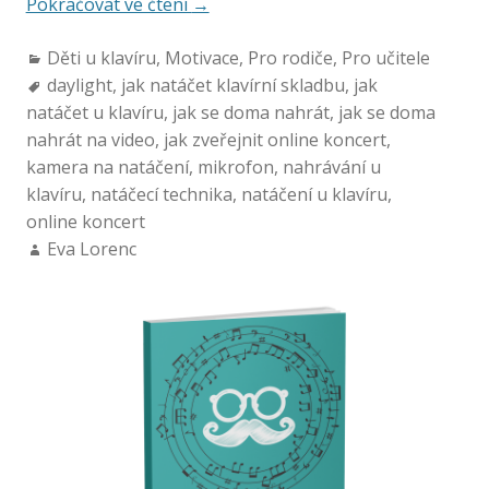
Pokračovat ve čtení
→
Děti u klavíru
,
Motivace
,
Pro rodiče
,
Pro učitele
daylight
,
jak natáčet klavírní skladbu
,
jak
natáčet u klavíru
,
jak se doma nahrát
,
jak se doma
nahrát na video
,
jak zveřejnit online koncert
,
kamera na natáčení
,
mikrofon
,
nahrávání u
klavíru
,
natáčecí technika
,
natáčení u klavíru
,
online koncert
Eva Lorenc