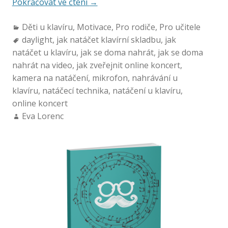
Pokračovat ve čtení
→
Děti u klavíru
,
Motivace
,
Pro rodiče
,
Pro učitele
daylight
,
jak natáčet klavírní skladbu
,
jak
natáčet u klavíru
,
jak se doma nahrát
,
jak se doma
nahrát na video
,
jak zveřejnit online koncert
,
kamera na natáčení
,
mikrofon
,
nahrávání u
klavíru
,
natáčecí technika
,
natáčení u klavíru
,
online koncert
Eva Lorenc