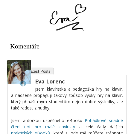
Komentáře
About
Latest Posts
Eva Lorenc
Jsem klavíristka a pedagožka hry na klavír,
a nadšeně propaguji takový způsob výuky hry na klavír,
který přináší mým studentům nejen dobré výsledky, ale
také radost z hudby.
Jsem autorkou úspěšného eBooku
Pohádkově snadné
čtení not pro malé klavíristy
a celé řady dalších
praktických eBooků
, které si ode mě můžete stáhnout