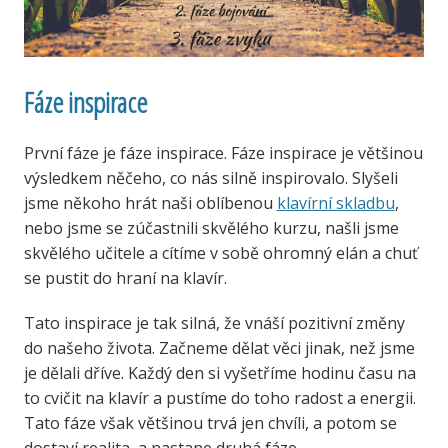
Fáze inspirace
První fáze je fáze inspirace. Fáze inspirace je většinou
výsledkem něčeho, co nás silně inspirovalo. Slyšeli
jsme někoho hrát naši oblíbenou
klavírní skladbu
,
nebo jsme se zúčastnili skvělého kurzu, našli jsme
skvělého učitele a cítíme v sobě ohromný elán a chuť
se pustit do hraní na klavír.
Tato inspirace je tak silná, že vnáší pozitivní změny
do našeho života. Začneme dělat věci jinak, než jsme
je dělali dříve. Každý den si vyšetříme hodinu času na
to cvičit na klavír a pustíme do toho radost a energii.
Tato fáze
však většinou trvá jen chvíli, a potom se