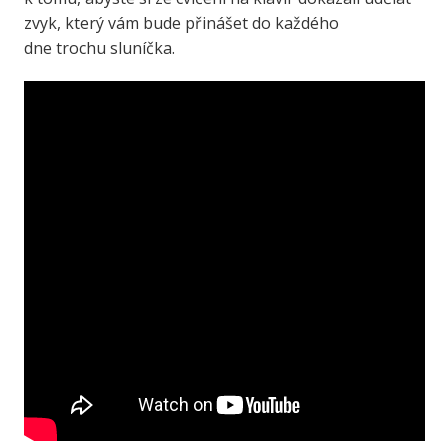
zvyk, který vám bude přinášet do každého
dne trochu sluníčka.