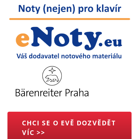
CHCI SE O EVĚ DOZVĚDĚT
VÍC >>