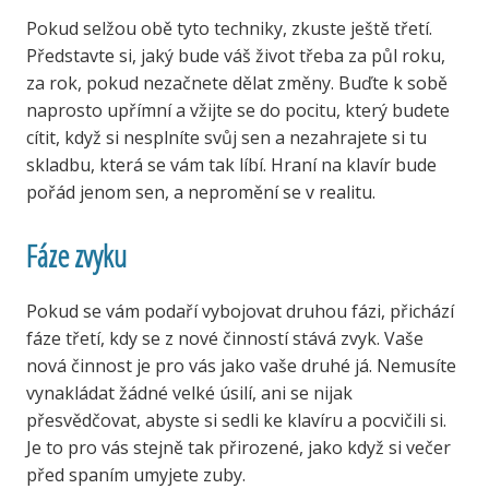
Pokud selžou obě tyto techniky, zkuste ještě třetí.
Představte si, jaký bude váš život třeba za půl roku,
za rok, pokud nezačnete dělat změny. Buďte k sobě
naprosto upřímní a vžijte se do pocitu, který budete
cítit, když si nesplníte svůj sen a nezahrajete si tu
skladbu, která se vám tak líbí. Hraní na klavír bude
pořád jenom sen, a nepromění se v realitu.
Fáze zvyku
Pokud se vám podaří vybojovat druhou fázi, přichází
fáze třetí, kdy se z nové činností stává zvyk. Vaše
nová činnost je pro vás jako vaše druhé já. Nemusíte
vynakládat žádné velké úsilí, ani se nijak
přesvědčovat, abyste si sedli ke klavíru a pocvičili si.
Je to pro vás stejně tak přirozené, jako když si večer
před spaním umyjete zuby.