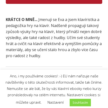
KRÁTCE O MNĚ...
Jmenuji se Eva a jsem klavíristka a
pedagožka hry na klavír. Nadšeně propaguji takový
způsob výuky hry na klavír, který přináší nejen dobré
výsledky, ale také radost z hudby. Učím své studenty
hrát a cvičit na klavír efektivně a vymýšlím pomůcky a
materiály, aby se učení stalo hrou a zbylo více času
pro radost z hudby.
Ano, i my používáme cookies! :-) EU nám nařizuje naše
návštěvníky o této skutečnosti informovat, takže tak činíme.
Nemusíte se ale bát, že by vás klavírní ebooky nebo kurzy
Ochrana osobních údajů
|
© 2019 Eva
pronásledovaly na celém internetu. Nastavení cookies si
Lorenc
můžete upravit.
Nastavení
Souhlasím