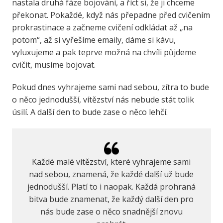
nastala druhá fáze bojování, a říct si, že ji chceme
překonat. Pokaždé, když nás přepadne před cvičením
prokrastinace a začneme cvičení odkládat až „na
potom“, až si vyřešíme emaily, dáme si kávu,
vyluxujeme a pak teprve možná na chvíli půjdeme
cvičit, musíme bojovat.
Pokud dnes vyhrajeme sami nad sebou, zítra to bude
o něco jednodušší, vítězství nás nebude stát tolik
úsilí. A další den to bude zase o něco lehčí.
Každé malé vítězství, které vyhrajeme sami
nad sebou, znamená, že každé další už bude
jednodušší. Platí to i naopak. Každá prohraná
bitva bude znamenat, že každý další den pro
nás bude zase o něco snadnější znovu