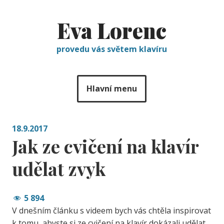
Eva Lorenc
provedu vás světem klavíru
Hlavní menu
18.9.2017
Jak ze cvičení na klavír
udělat zvyk
5 894
V dnešním článku s videem bych vás chtěla inspirovat
k tomu, abyste si ze cvičení na klavír dokázali udělat