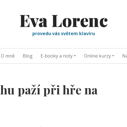
Eva Lorenc
provedu vás světem klavíru
O mně
Blog
E-booky a noty
Online kurzy
Na
áhu paží při hře na