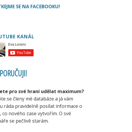
KEJME SE NA FACEBOOKU!
UTUBE KANÁL
PORUČUJI!
ete pro své hraní udělat maximum?
ňte se členy mé databáze a já vám
u ráda pravidelně posílat informace o
, co nového zase vytvořím. O své
áře se pečlivě starám.