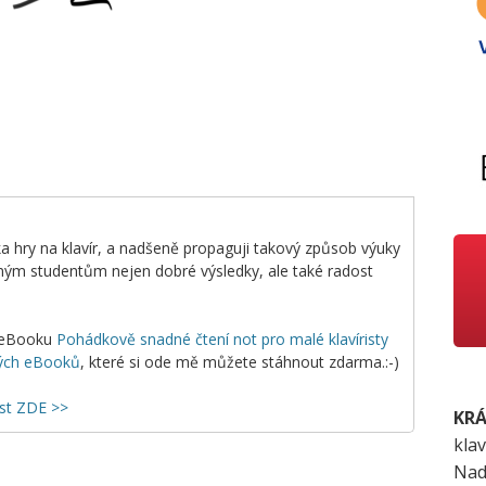
ka hry na klavír, a nadšeně propaguji takový způsob výuky
í mým studentům nejen dobré výsledky, ale také radost
 eBooku
Pohádkově snadné čtení not pro malé klavíristy
kých eBooků
, které si ode mě můžete stáhnout zdarma.:-)
st ZDE >>
KRÁ
klav
Nad