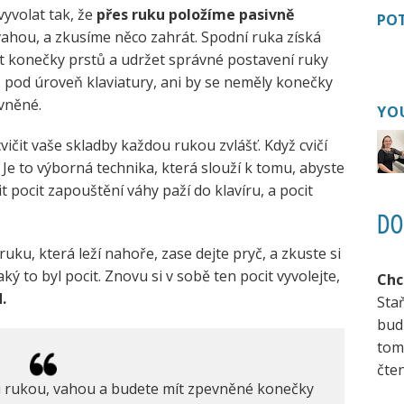
vyvolat tak, že
přes ruku položíme pasivně
POT
 vahou, a zkusíme něco zahrát. Spodní ruka získá
nit konečky prstů a udržet správné postavení ruky
lů pod úroveň klaviatury, ani by se neměly konečky
evněné.
YO
ičit vaše skladby každou rukou zvlášť. Když cvičí
 Je to výborná technika, která slouží k tomu, abyste
it pocit zapouštění váhy paží do klavíru, a pocit
DO
 ruku, která leží nahoře, zase dejte pryč, a zkuste si
ký to byl pocit. Znovu si v sobě ten pocit vyvolejte,
Chc
d.
Sta
bud
tom
čten
ou rukou, vahou a budete mít zpevněné konečky