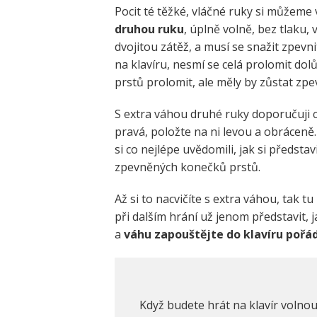
Pocit té těžké, vláčné ruky si můžeme 
druhou ruku
, úplně volně, bez tlaku,
dvojitou zátěž, a musí se snažit zpev
na klavíru, nesmí se celá prolomit do
prstů prolomit, ale měly by zůstat zp
S extra váhou druhé ruky doporučuji cv
pravá, položte na ni levou a obráceně.
si co nejlépe uvědomili, jak si představ
zpevněných konečků prstů.
Až si to nacvičíte s extra váhou, tak tu
při dalším hrání už jenom představit, ja
a
váhu zapouštějte do klavíru pořá
Když budete hrát na klavír voln