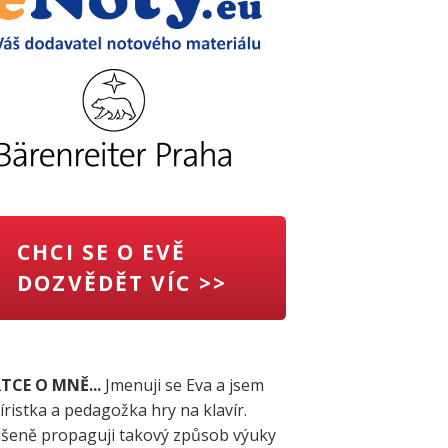
CHCI SE O EVĚ
DOZVĚDĚT VÍC >>
TCE O MNĚ...
Jmenuji se Eva a jsem
íristka a pedagožka hry na klavír.
šeně propaguji takový způsob výuky