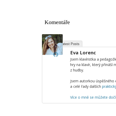
Komentáře
About
Latest Posts
Eva Lorenc
Jsem klavíristka a pedagož
hry na klavír, který přináš
z hudby.
Jsem autorkou úspěšného
a celé řady dalších
praktic
Více o mně se můžete dočí