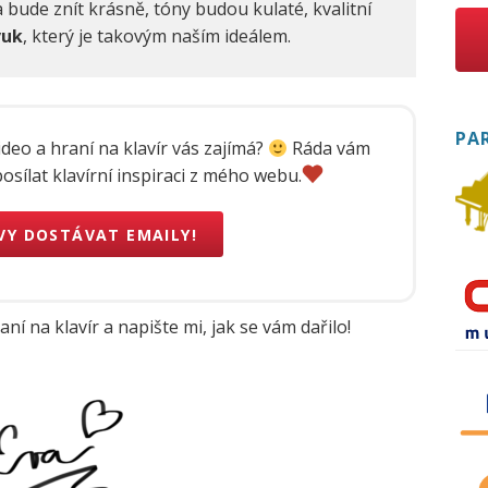
 bude znít krásně, tóny budou kulaté, kvalitní
vuk
, který je takovým naším ideálem.
PA
ideo a hraní na klavír vás zajímá?
Ráda vám
sílat klavírní inspiraci z mého webu.
EVY DOSTÁVAT EMAILY!
aní na klavír a napište mi, jak se vám dařilo!