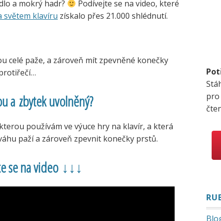
rádlo a mokrý hadr?
Podívejte se na video, které
 světem klavíru
získalo přes 21.000 shlédnutí.
ahou celé paže, a zároveň mít zpevněné konečky
Pot
 protiřečí…
Stá
pro
ou a zbytek uvolněný?
čte
terou používám ve výuce hry na klavír, a která
váhu paží a zároveň zpevnit konečky prstů.
te se na video ↓↓↓
RU
Blo