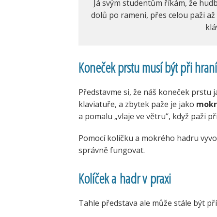
Já svým studentům říkám, že hudba
dolů po rameni, přes celou paži a
klá
Koneček prstu musí být při hran
Představme si, že náš koneček prstu 
klaviatuře, a zbytek paže je jako
mokr
a pomalu „vlaje ve větru“, když paži př
Pomocí kolíčku a mokrého hadru vyvolá
správně fungovat.
Kolíček a hadr v praxi
Tahle představa ale může stále být pří