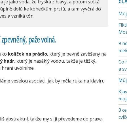
ČL
 je jako voda, že tryská z hlavy, a potom stéká
ž úplně dolů ke konečkům prstů, a tam vyvěrá do
Můj
ves a vzniká tón.
Fik
Moz
í zpevněný, paže volná.
9 ne
mel
jako
kolíček na prádlo
, který je pevně zavěšený na
ý hadr
, který je nasáklý vodou, takže je těžký,
Co 
i hraní uvolníme.
a s
Můj
me veselou asociaci, jak by měla ruka na klavíru
Klav
moje
3 ce
cvič
liš abstraktní, takže my si ji převedeme do praxe.