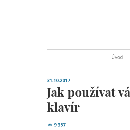
Úvod
31.10.2017
Jak používat v
klavír
9 357