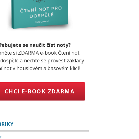
řebujete se naučit číst noty?
hněte si ZDARMA e-book Čtení not
 dospělé a nechte se provést základy
ní not v houslovém a basovém klíči!
CHCI E-BOOK ZDARMA
BRIKY
g