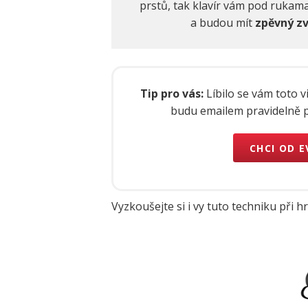
prstů, tak klavír vám pod rukama
a budou mít
zpěvný z
Tip pro vás:
Líbilo se vám toto v
budu emailem pravidelně po
CHCI OD 
Vyzkoušejte si i vy tuto techniku při hr