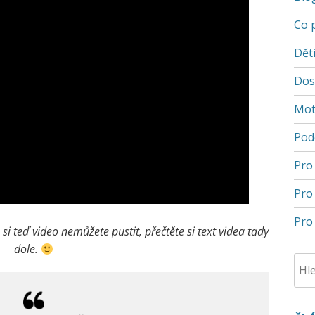
Co 
Děti
Dos
Mot
Pod
Pro
Pro
Pro 
i teď video nemůžete pustit, přečtěte si text videa tady
dole.