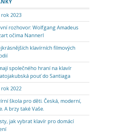
ÁNKY
 rok 2023
tivní rozhovor: Wolfgang Amadeus
art očima Nannerl
jkrásnějších klavírních filmových
odií
mají společného hraní na klavír
vatojakubská pouť do Santiaga
 rok 2022
írní škola pro děti. Česká, moderní,
. A brzy také Vaše.
sty, jak vybrat klavír pro domácí
ení