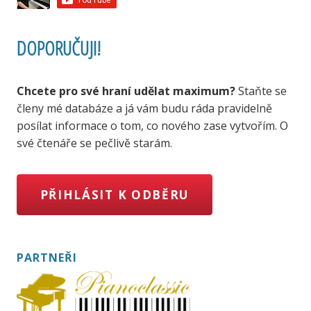
DOPORUČUJI!
Chcete pro své hraní udělat maximum?
Staňte se
členy mé databáze a já vám budu ráda pravidelně
posílat informace o tom, co nového zase vytvořím. O
své čtenáře se pečlivě starám.
PŘIHLÁSIT K ODBĚRU
PARTNEŘI