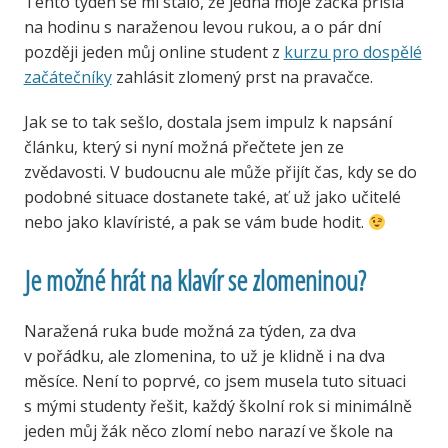
Tento týden se mi stalo, že jedna moje žačka přišla
na hodinu s naraženou levou rukou, a o pár dní
později jeden můj online student z
kurzu pro dospělé
začátečníky
zahlásit zlomený prst na pravačce.
Jak se to tak sešlo, dostala jsem impulz k napsání
článku, který si nyní možná přečtete jen ze
zvědavosti. V budoucnu ale může přijít čas, kdy se do
podobné situace dostanete také, ať už jako učitelé
nebo jako klavíristé, a pak se vám bude hodit.
Je možné hrát na klavír se zlomeninou?
Naražená ruka bude možná za týden, za dva
v pořádku, ale zlomenina, to už je klidně i na dva
měsíce. Není to poprvé, co jsem musela tuto situaci
s mými studenty řešit, každý školní rok si minimálně
jeden můj žák něco zlomí nebo narazí ve škole na