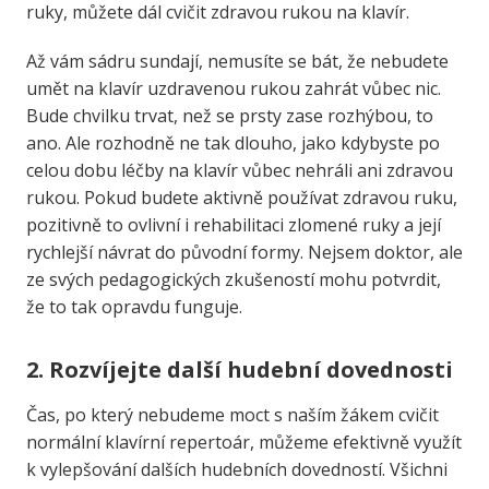
ruky, můžete dál cvičit zdravou rukou na klavír.
Až vám sádru sundají, nemusíte se bát, že nebudete
umět na klavír uzdravenou rukou zahrát vůbec nic.
Bude chvilku trvat, než se prsty zase rozhýbou, to
ano. Ale rozhodně ne tak dlouho, jako kdybyste po
celou dobu léčby na klavír vůbec nehráli ani zdravou
rukou. Pokud budete aktivně používat zdravou ruku,
pozitivně to ovlivní i rehabilitaci zlomené ruky a její
rychlejší návrat do původní formy. Nejsem doktor, ale
ze svých pedagogických zkušeností mohu potvrdit,
že to tak opravdu funguje.
2. Rozvíjejte další hudební dovednosti
Čas, po který nebudeme moct s naším žákem cvičit
normální klavírní repertoár, můžeme efektivně využít
k vylepšování dalších hudebních dovedností. Všichni