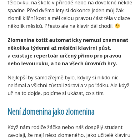
tělocviku, na škole v přírodě nebo na dovolené někde
spadne. Před dvěma lety si dokonce jeden můj žák
zlomil klíční kost a měl celou pravou část těla v dlaze
několik měsíců. Přesto ale na klavír dál chodil.
Zlomenina totiž automaticky nemusí znamenat
několika týdenní až měsíční klavírní půst,
a existuje repertoár určený přímo pro pravou
nebo levou ruku, a to na všech úrovních hry.
Nejlepší by samozřejmě bylo, kdyby si nikdo nic
nelámal a všichni zůstali zdraví a v pořádku. Ale když
už na to dojde, pojďme si ukázat, co s tím.
Není zlomenina jako zlomenina
Když nám rodiče žáčka nebo náš dospělý student
zavolají, že mají něco zlomeného, jako učitelé klavíru