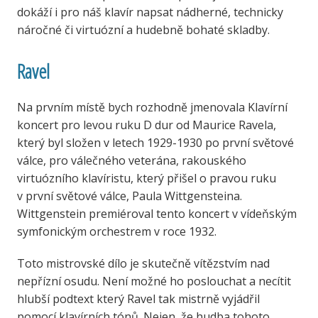
dokáží i pro náš klavír napsat nádherné, technicky
náročné či virtuózní a hudebně bohaté skladby.
Ravel
Na prvním místě bych rozhodně jmenovala Klavírní
koncert pro levou ruku D dur od Maurice Ravela,
který byl složen v letech 1929-1930 po první světové
válce, pro válečného veterána, rakouského
virtuózního klavíristu, který přišel o pravou ruku
v první světové válce, Paula Wittgensteina.
Wittgenstein premiéroval tento koncert v vídeňským
symfonickým orchestrem v roce 1932.
Toto mistrovské dílo je skutečně vítězstvím nad
nepřízní osudu. Není možné ho poslouchat a necítit
hlubší podtext který Ravel tak mistrně vyjádřil
pomocí klavírních tónů. Nejen, že hudba tohoto