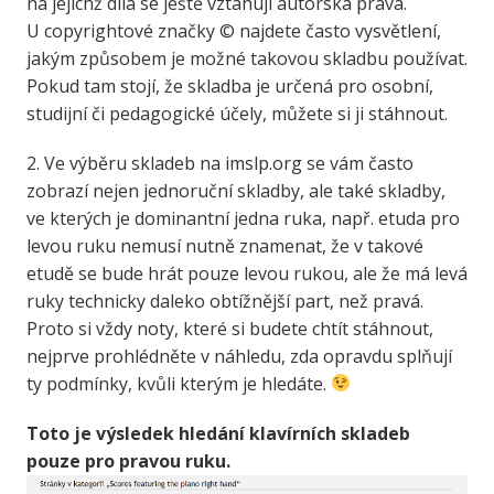
na jejichž díla se ještě vztahují autorská práva.
U copyrightové značky © najdete často vysvětlení,
jakým způsobem je možné takovou skladbu používat.
Pokud tam stojí, že skladba je určená pro osobní,
studijní či pedagogické účely, můžete si ji stáhnout.
2. Ve výběru skladeb na imslp.org se vám často
zobrazí nejen jednoruční skladby, ale také skladby,
ve kterých je dominantní jedna ruka, např. etuda pro
levou ruku nemusí nutně znamenat, že v takové
etudě se bude hrát pouze levou rukou, ale že má levá
ruky technicky daleko obtížnější part, než pravá.
Proto si vždy noty, které si budete chtít stáhnout,
nejprve prohlédněte v náhledu, zda opravdu splňují
ty podmínky, kvůli kterým je hledáte.
Toto je výsledek hledání klavírních skladeb
pouze pro pravou ruku.