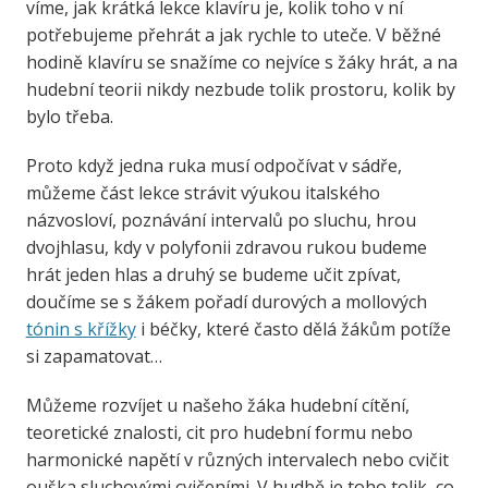
víme, jak krátká lekce klavíru je, kolik toho v ní
potřebujeme přehrát a jak rychle to uteče. V běžné
hodině klavíru se snažíme co nejvíce s žáky hrát, a na
hudební teorii nikdy nezbude tolik prostoru, kolik by
bylo třeba.
Proto když jedna ruka musí odpočívat v sádře,
můžeme část lekce strávit výukou italského
názvosloví, poznávání intervalů po sluchu, hrou
dvojhlasu, kdy v polyfonii zdravou rukou budeme
hrát jeden hlas a druhý se budeme učit zpívat,
doučíme se s žákem pořadí durových a mollových
tónin s křížky
i béčky, které často dělá žákům potíže
si zapamatovat…
Můžeme rozvíjet u našeho žáka hudební cítění,
teoretické znalosti, cit pro hudební formu nebo
harmonické napětí v různých intervalech nebo cvičit
ouška sluchovými cvičeními. V hudbě je toho tolik, co