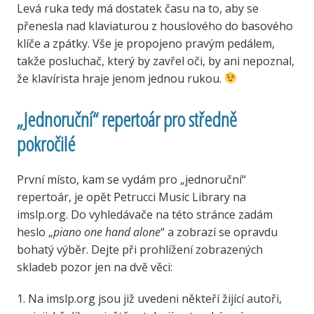
Levá ruka tedy má dostatek času na to, aby se
přenesla nad klaviaturou z houslového do basového
klíče a zpátky. Vše je propojeno pravým pedálem,
takže posluchač, který by zavřel oči, by ani nepoznal,
že klavírista hraje jenom jednou rukou.
„Jednoruční“ repertoár pro středně
pokročilé
První místo, kam se vydám pro „jednoruční“
repertoár, je opět Petrucci Music Library na
imslp.org. Do vyhledávače na této stránce zadám
heslo „
piano one hand alone
“ a zobrazí se opravdu
bohatý výběr. Dejte při prohlížení zobrazených
skladeb pozor jen na dvě věci:
1. Na imslp.org jsou již uvedeni někteří žijící autoři,