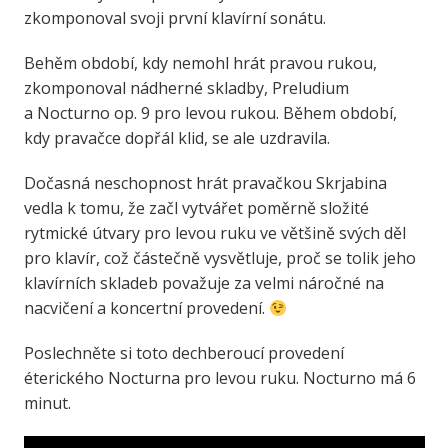
zkomponoval svoji první klavírní sonátu.
Behěm období, kdy nemohl hrát pravou rukou,
zkomponoval nádherné skladby, Preludium
a Nocturno op. 9 pro levou rukou. Během období,
kdy pravačce dopřál klid, se ale uzdravila.
Dočasná neschopnost hrát pravačkou Skrjabina
vedla k tomu, že začl vytvářet poměrně složité
rytmické útvary pro levou ruku ve většině svých děl
pro klavír, což částečně vysvětluje, proč se tolik jeho
klavírních skladeb považuje za velmi náročné na
nacvičení a koncertní provedení.
Poslechněte si toto dechberoucí provedení
éterického Nocturna pro levou ruku. Nocturno má 6
minut.