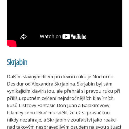
Skrjabin
Dalším slavným dílem pro levou ruku je Nocturno
Des dur od Alexandra Skrjabina. Skrjabin byl sám
vynikajícím klavíristou, ale přehrál si pravou ruku při
příliš urputném cvičení nejnáročnějších klavírních
kusů Listzovy Fantasie Don Juan a Balakirevovy
Islamey. Jeho lékař mu sdělil, že už si pravačkou
nikdy nezahraje, a Skrijabin v zoufalství jako reakci
nad takovým nespravedlivým osudem na svou situaci