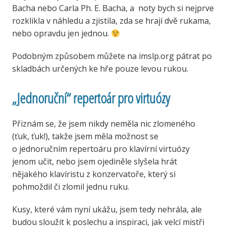
Bacha nebo Carla Ph. E. Bacha, a noty bych si nejprve
rozklikla v náhledu a zjistila, zda se hrají dvě rukama,
nebo opravdu jen jednou.
Podobným způsobem můžete na imslp.org pátrat po
skladbách určených ke hře pouze levou rukou.
„Jednoruční“ repertoár pro virtuózy
Přiznám se, že jsem nikdy neměla nic zlomeného
(ťuk, ťuk!), takže jsem měla možnost se
o jednoručním repertoáru pro klavírní virtuózy
jenom učit, nebo jsem ojediněle slyšela hrát
nějakého klavíristu z konzervatoře, který si
pohmoždil či zlomil jednu ruku.
Kusy, které vám nyní ukážu, jsem tedy nehrála, ale
budou sloužit k poslechu a inspiraci, jak velcí mistři