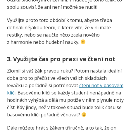
spolu souvisí, že ani není možné se nudit!
Využijte proto toto období k tomu, abyste třeba
dohnali nějakou teorii, o které víte, že v ní máte
restíky, nebo se naučte něco zcela nového
z harmonie nebo hudební nauky.
3. Využijte čas pro praxi ve čtení not
Zlomil si váš žák pravou ruku? Potom nastala ideální
doba pro to přečíst ve všech vašich skladbách
levačku a pořádně si potrénovat
čtení not v basovém
klíči
. Basovému klíči se každý student nenápadně na
hodinách vyhýbá a dělá mu potíže v něm plynule noty
číst. Kdy jindy, než v takové situaci bude tolik času se
basovému klíči pořádně věnovat?
Dále můžete hrát s žákem tříručně, a to tak, že on