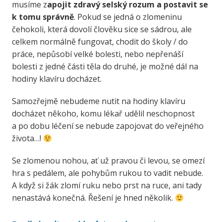
musíme z
apojit zdravý selský rozum a postavit se
k tomu správně
. Pokud se jedná o zlomeninu
čehokoli, která dovolí člověku sice se sádrou, ale
celkem normálně fungovat, chodit do školy / do
práce, nepůsobí velké bolesti, nebo nepřenáší
bolesti z jedné části těla do druhé, je možné dál na
hodiny klavíru docházet.
Samozřejmě nebudeme nutit na hodiny klavíru
docházet někoho, komu lékař udělil neschopnost
a po dobu léčení se nebude zapojovat do veřejného
života…!
Se zlomenou nohou, ať už pravou či levou, se omezí
hra s pedálem, ale pohybům rukou to vadit nebude.
A když si žák zlomí ruku nebo prst na ruce, ani tady
nenastává konečná. Řešení je hned několik.