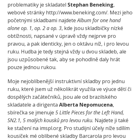
problematiky je skladatel
Stephan Beneking
,
webové stránky http://www.beneking.com/. Mezi jeho
početnými skladbami najdete
Album for one hand
alone op. 1, op. 2 a op. 3
, kde jsou skladbičky nízké
obtížnosti, napsané v úpravě vždy nejprve pro
pravou, a pak identicky, jen o oktávu níž, i pro levou
ruku. Hudba je tedy stejná vždy u dvou skladeb, ale
jsou uzpůsobené tak, aby se pohodlně daly hrát
pouze jednou rukou.
Moje nejoblíbenější instruktivní skladby pro jednu
ruku, které jsem už několikrát využila ve výuce dětí či
dospělých začátečníků, jsou ale od brazilského
skladatele a dirigenta
Alberta Nepomucena
,
sbírečka se jmenuje
5 Little Pieces for the Left Hand,
SN2.1, 5 malých kousků pro levou ruku.
Najdete ji také
ke stažení na imspl.org. Pro studijní účely níže sdílím
kousíček mé oblíbené skladby Barcarola pro levou