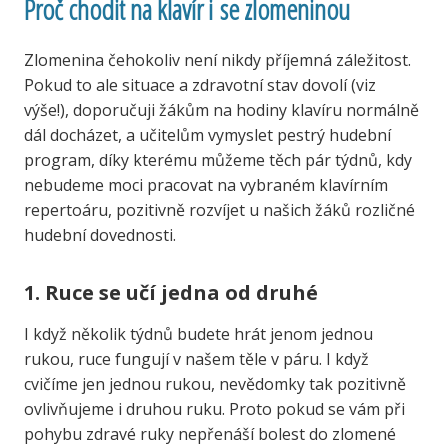
Proč chodit na klavír i se zlomeninou
Zlomenina čehokoliv není nikdy příjemná záležitost.
Pokud to ale situace a zdravotní stav dovolí (viz
výše!), doporučuji žákům na hodiny klavíru normálně
dál docházet, a učitelům vymyslet pestrý hudební
program, díky kterému můžeme těch pár týdnů, kdy
nebudeme moci pracovat na vybraném klavírním
repertoáru, pozitivně rozvíjet u našich žáků rozličné
hudební dovednosti.
1. Ruce se učí jedna od druhé
I když několik týdnů budete hrát jenom jednou
rukou, ruce fungují v našem těle v páru. I když
cvičíme jen jednou rukou, nevědomky tak pozitivně
ovlivňujeme i druhou ruku. Proto pokud se vám při
pohybu zdravé ruky nepřenáší bolest do zlomené