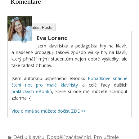
Komentáře
About
Latest Posts
Eva Lorenc
Jsem klavíristka a pedagožka hry na klavír,
a nadšeně propaguji takový způsob výuky hry na klavír,
který přináší mým studentům nejen dobré výsledky, ale
také radost z hudby.
Jsem autorkou úspěšného eBooku
Pohádkově snadné
čtení not pro malé klavíristy
a celé řady dalších
praktických eBooků
, které si ode mě můžete stáhnout
zdarma.:-)
Více o mně se můžete dočíst ZDE >>
Děti u klavíru
,
Dospělí začátečníci
,
Pro učitele