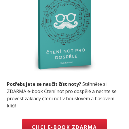
Potřebujete se naučit číst noty?
Stáhněte si
ZDARMA e-book Čtení not pro dospělé a nechte se
provést základy čtení not v houslovém a basovém
klíči!
CHCI E-BOOK ZDARMA