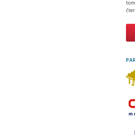
tom
čten
PA