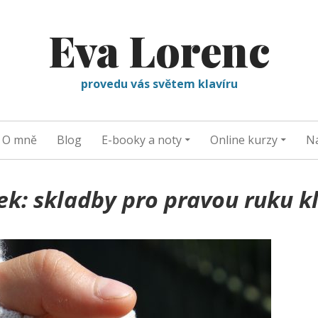
Eva Lorenc
provedu vás světem klavíru
O mně
Blog
E-booky a noty
Online kurzy
Na
tek:
skladby pro pravou ruku kl