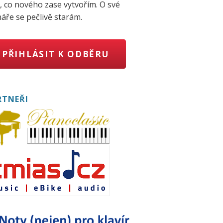
, co nového zase vytvořím. O své
áře se pečlivě starám.
PŘIHLÁSIT K ODBĚRU
RTNEŘI