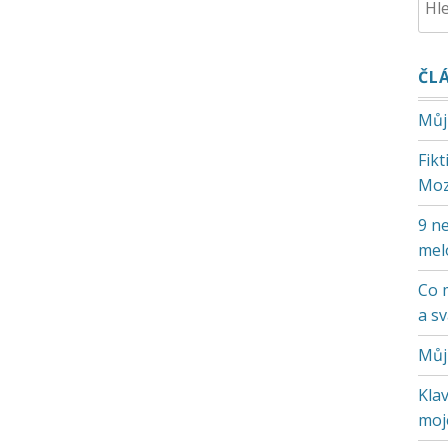
ČL
Můj
Fik
Moz
9 ne
mel
Co 
a s
Můj
Klav
moje