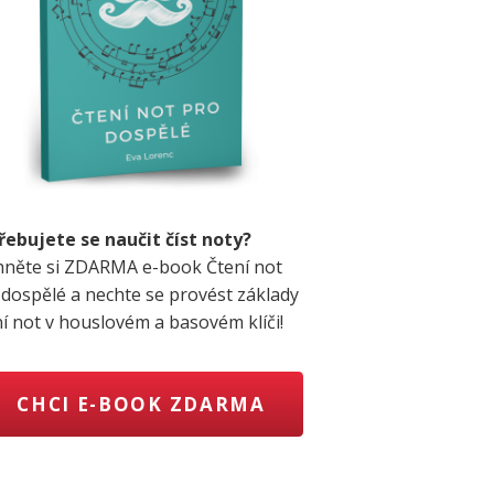
řebujete se naučit číst noty?
hněte si ZDARMA e-book Čtení not
 dospělé a nechte se provést základy
ní not v houslovém a basovém klíči!
CHCI E-BOOK ZDARMA