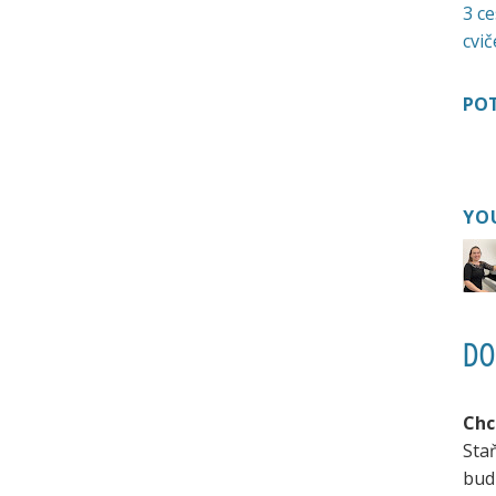
3 ce
cvič
POT
YO
DO
Chc
Sta
bud