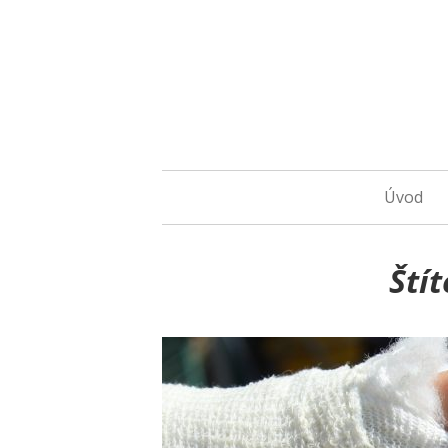
Úvod
Ští