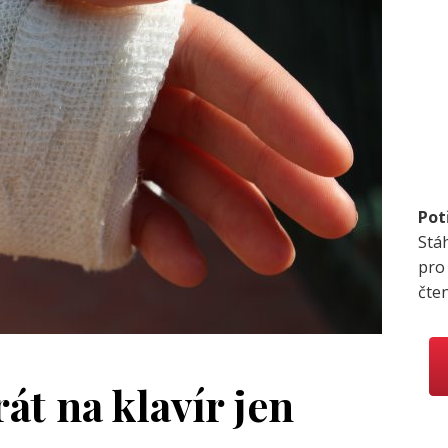
Pot
Stá
pro
čte
át na klavír jen