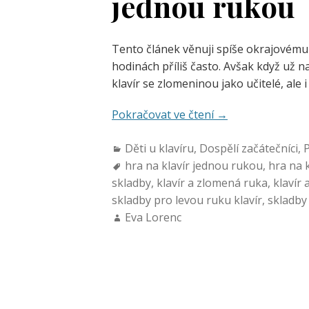
jednou rukou
Tento článek věnuji spíše okrajovému 
hodinách příliš často. Avšak když už n
klavír se zlomeninou jako učitelé, ale i
Pokračovat ve čtení
→
Děti u klavíru
,
Dospělí začátečníci
,
P
hra na klavír jednou rukou
,
hra na 
skladby
,
klavír a zlomená ruka
,
klavír
skladby pro levou ruku klavír
,
skladby
Eva Lorenc