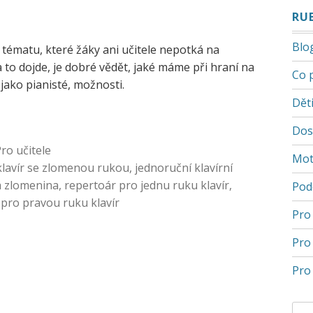
RU
Blo
tématu, které žáky ani učitele nepotká na
a to dojde, je dobré vědět, jaké máme při hraní na
Co 
 jako pianisté, možnosti.
Děti
Dos
ro učitele
Mot
klavír se zlomenou rukou
,
jednoruční klavírní
 a zlomenina
,
repertoár pro jednu ruku klavír
,
Pod
 pro pravou ruku klavír
Pro
Pro
Pro 