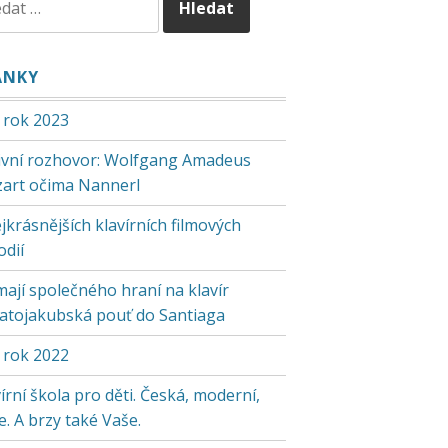
ÁNKY
 rok 2023
tivní rozhovor: Wolfgang Amadeus
art očima Nannerl
jkrásnějších klavírních filmových
odií
mají společného hraní na klavír
vatojakubská pouť do Santiaga
 rok 2022
írní škola pro děti. Česká, moderní,
. A brzy také Vaše.