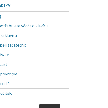
BRIKY
g
potřebujete vědět o klavíru
 u klavíru
pělí začátečníci
ivace
cast
 pokročilé
 rodiče
učitele