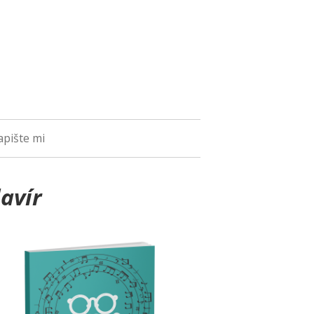
pište mi
avír