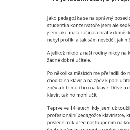
Jako pedagožka se na správný posed se
studentka konzervatoře jsem ale sedět
jsem jako malá začínala hrát v domě d
nebyl profík, a tak sám nevěděl, jak m
A jelikož nikdo z naší rodiny nikdy na k
žádné dobré učitele.
Po několika měsících mě přeřadili do 
chodila na klavír a na zpěv k paní učit
zpěv a k tomu i hru na klavír. Dříve t
klavír, tak ho mohl učit.
Teprve ve 14 letech, kdy jsem už touži
profesionální pedagožce klavíristce,
poslední rok před nastoupením na kon
špatné návyky v sezení a uvolnit moje