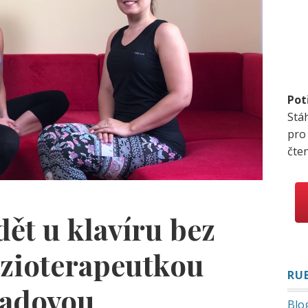
Pot
Stá
pro
čte
dět u klavíru bez
fyzioterapeutkou
RU
nadovou
Blo