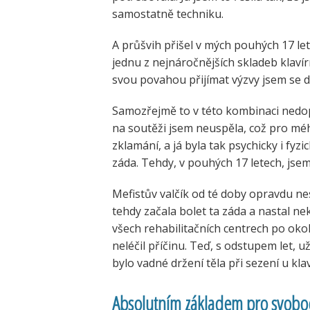
samostatně techniku.
A průšvih přišel v mých pouhých 17 le
jednu z nejnáročnějších skladeb klavírn
svou povahou přijímat výzvy jsem se d
Samozřejmě to v této kombinaci nedop
na soutěži jsem neuspěla, což pro m
zklamání, a já byla tak psychicky i fyz
záda. Tehdy, v pouhých 17 letech, jse
Mefistův valčík od té doby opravdu ne
tehdy začala bolet ta záda a nastal n
všech rehabilitačních centrech po okolí,
neléčil příčinu. Teď, s odstupem let, u
bylo vadné držení těla při sezení u klav
Absolutním základem pro svobodn