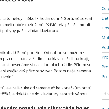
Co 
Děti
e, a to někdy i několik hodin denně. Správné sezení
 měli dobře rozložené těžiště těla při hře, mohli
Dos
i pohyby paží ovládat klaviaturu.
Mot
Pod
nikoli zkřížené pod židlí. Od nohou se můžeme
Pro
 pracuje i pánev. Sedíme na klavírní židli na kraji,
kostmi, nesedáme si na celou plochu židle. Přitom se
Pro
t si esíčkovitý přirozený tvar. Potom naše ramena
Pro 
uvolní.
tů, ale celá ruka od ramene až ke konečkům prstů
těžká, a dokáže se do klaviatury zapustit váhou.
rávném posedu vás nikdy záda bolet