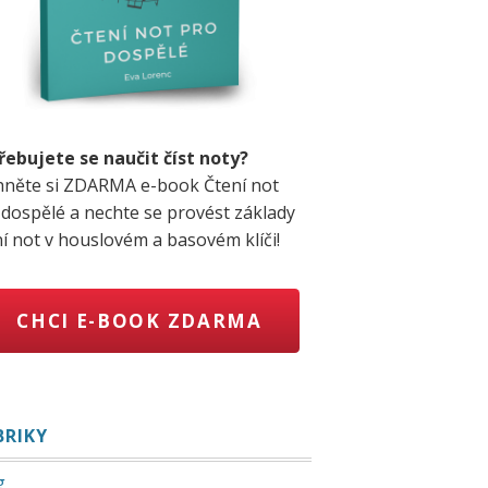
řebujete se naučit číst noty?
hněte si ZDARMA e-book Čtení not
 dospělé a nechte se provést základy
ní not v houslovém a basovém klíči!
CHCI E-BOOK ZDARMA
BRIKY
g