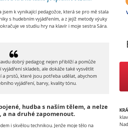
 jsem k vynikající pedagožce, která se pro mě stala
niky s hudebním vyjádřením, a z jejíž metody výuky
račuje ve studiu hry na klavír i moje sestra Sára.
ravdu dobrý pedagog nejen přiblíží a pomůže
vyjádření skladeb, ale dokáže také vysvětlit
í a prstů, které jsou potřeba udělat, abychom
bního vyjádření, barvy, kvality tónu.
opojené, hudba s naším tělem, a nelze
KRÁ
ní, a na druhé zapomenout.
klav
Nad
dem i skvělou technikou. Jenže moje tělo na