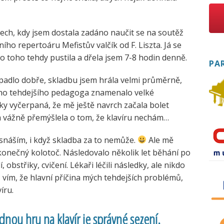
tech, kdy jsem dostala zadáno naučit se na soutěž
ího repertoáru Mefistův valčík od F. Liszta. Já se
o toho tehdy pustila a dřela jsem 7-8 hodin denně.
PA
adlo dobře, skladbu jsem hrála velmi průměrně,
ého tehdejšího pedagoga znamenalo velké
icky vyčerpaná, že mě ještě navrch začala bolet
m vážně přemýšlela o tom, že klavíru nechám…
snáším, i když skladba za to nemůže.
Ale mě
ekonečný kolotoč. Následovalo několik let běhání po
 obstřiky, cvičení. Lékaři léčili následky, ale nikdo
ž vím, že hlavní příčina mých tehdejších problémů,
íru.
ou hru na klavír je správné sezení.