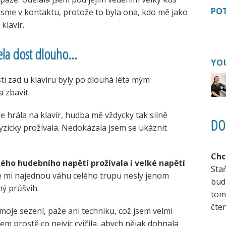
POT
jsme v kontaktu, protože to byla ona, kdo mě jako
klavír.
cela dost dlouho…
YO
ti zad u klavíru byly po dlouhá léta mým
 zbavit.
 hrála na klavír, hudba mě vždycky tak silně
DO
fyzicky prožívala. Nedokázala jsem se ukáznit
Chc
kého hudebního napětí prožívala i velké napětí
Sta
 mi najednou váhu celého trupu nesly jenom
bud
ný průšvih.
tom
čten
moje sezení, paže ani techniku, což jsem velmi
jsem prostě co nejvíc cvičila, abych nějak dohnala