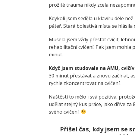
prožité trauma nikdy zcela nezapomně
Kdykoli jsem seděla u klavíru déle než
páteř. Stará bolestivá místa se hlásila
Musela jsem vždy přestat cvičit, lehn
rehabilitační cvičení. Pak jsem mohla p
minut.
Když jsem studovala na AMU, cvičíva
30 minut přestávat a znovu začínat, asi
rychle zkoncentrovat na cvičení.
Naštěstí to mělo i svá pozitiva, proto
udělat stejný kus práce, jako dříve za 8
svého cvičení.
Přišel čas, kdy jsem se s