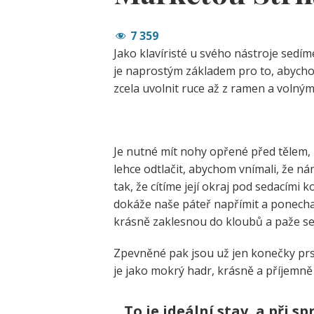
7 359
Jako klavíristé u svého nástroje sedím
je naprostým základem pro to, abychom
zcela uvolnit ruce až z ramen a volným
Je nutné mít nohy opřené před tělem, 
lehce odtlačit, abychom vnímali, že nám
tak, že cítíme její okraj pod sedacími 
dokáže naše páteř napřímit a ponecha
krásně zaklesnou do kloubů a paže se 
Zpevněné pak jsou už jen konečky prs
je jako mokrý hadr, krásně a příjemně 
To je ideální stav, a
při sp