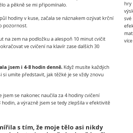
hry 
lo a pěkně se mi připomínalo.
výsl
 půl hodiny v kuse, začala se náznakem ozývat krční
své 
 o pozornost.
efe
mate
out na zem na podložku a alespoň 10 minut cvičit
více
okračovat ve cvičení na klavír zase dalších 30
la jsem i 4-8 hodin denně.
Když musíte každých
 si umíte představit, jak těžké je se vždy znovu
že jsem se nakonec naučila za 4 hodiny cvičení
 hodin, a výrazně jsem se tedy zlepšila v efektivitě
mířila s tím, že moje tělo asi nikdy