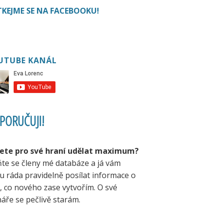
KEJME SE NA FACEBOOKU!
UTUBE KANÁL
PORUČUJI!
ete pro své hraní udělat maximum?
ňte se členy mé databáze a já vám
u ráda pravidelně posílat informace o
, co nového zase vytvořím. O své
áře se pečlivě starám.