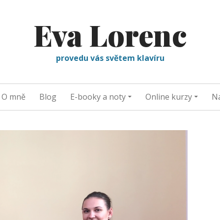
Eva Lorenc
provedu vás světem klavíru
O mně
Blog
E-booky a noty
Online kurzy
Na