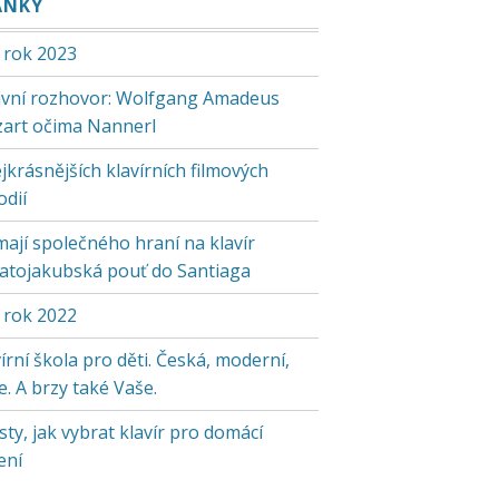
ÁNKY
 rok 2023
tivní rozhovor: Wolfgang Amadeus
art očima Nannerl
jkrásnějších klavírních filmových
odií
mají společného hraní na klavír
vatojakubská pouť do Santiaga
 rok 2022
írní škola pro děti. Česká, moderní,
. A brzy také Vaše.
sty, jak vybrat klavír pro domácí
ení