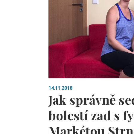
14.11.2018
Jak správně se
bolestí zad s 
Markétou Str