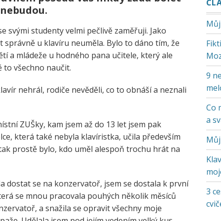
ČL
nebudou
.
Můj
 svými studenty velmi pečlivě zaměřuji. Jako
 správně u klavíru neuměla. Bylo to dáno tím, že
Fik
ětí a mládeže u hodného pana učitele, který ale
Moz
ě to všechno naučit.
9 ne
mel
lavír nehrál, rodiče nevěděli, co to obnáší a neznali
Co 
a s
místní ZUŠky, kam jsem až do 13 let jsem pak
elce, která také nebyla klavíristka, učila především
Můj
o tak prostě bylo, kdo uměl alespoň trochu hrát na
Klav
moje
la dostat se na konzervatoř, jsem se dostala k první
3 ce
 která se mnou pracovala pouhých několik měsíců
cvič
zervatoř, a snažila se opravit všechny moje
 paže. Udělala jsem pod jejím vedením velký kus