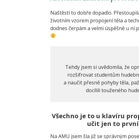
Naštěstí to dobře dopadlo. Přestoupila
životním vzorem propojení těla a tech
dodnes čerpám a velmi úspěšně u ní pok
Tehdy jsem si uvědomila, že op
rozšifrovat studentům hudební 
a naučit přesně pohyby těla, paž
docílili touženého hude
Všechno je to u klavíru pr
učit jen to prv
Na AMU jsem šla již se správným pose