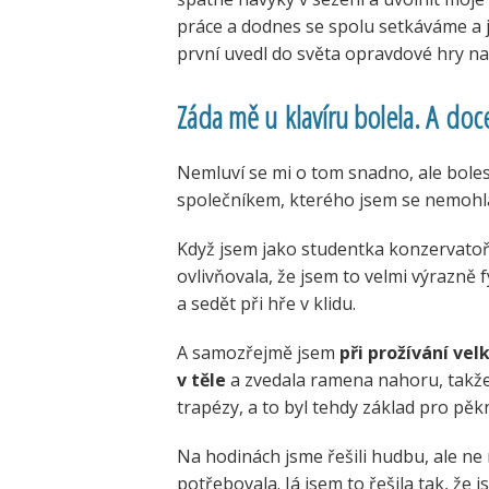
práce a dodnes se spolu setkáváme a 
první uvedl do světa opravdové hry na 
Záda mě u klavíru bolela. A do
Nemluví se mi o tom snadno, ale boles
společníkem, kterého jsem se nemohla
Když jsem jako studentka konzervatoře
ovlivňovala, že jsem to velmi výrazně 
a sedět při hře v klidu.
A samozřejmě jsem
při prožívání vel
v těle
a zvedala ramena nahoru, takže
trapézy, a to byl tehdy základ pro pěk
Na hodinách jsme řešili hudbu, ale ne 
potřebovala. Já jsem to řešila tak, že 