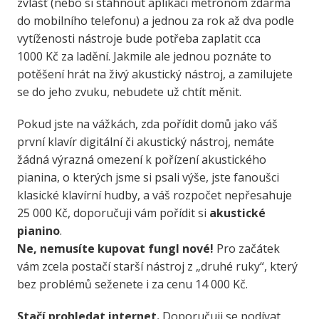
zvlášť (nebo si stáhnout aplikaci metronom zdarma
do mobilního telefonu) a jednou za rok až dva podle
vytíženosti nástroje bude potřeba zaplatit cca
1000 Kč za ladění. Jakmile ale jednou poznáte to
potěšení hrát na živý akustický nástroj, a zamilujete
se do jeho zvuku, nebudete už chtít měnit.
Pokud jste na vážkách, zda pořídit domů jako váš
první klavír digitální či akustický nástroj, nemáte
žádná výrazná omezení k pořízení akustického
pianina, o kterých jsme si psali výše, jste fanoušci
klasické klavírní hudby, a váš rozpočet nepřesahuje
25 000 Kč, doporučuji vám pořídit si
akustické
pianino
.
Ne, nemusíte kupovat fungl nové!
Pro začátek
vám zcela postačí starší nástroj z „druhé ruky“, který
bez problémů seženete i za cenu 14 000 Kč.
Stačí prohledat internet.
Doporučuji se podívat