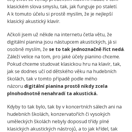
klasickém slova smyslu, tak, jak funguje po staletí.
A k tomuto účelu si prostě myslím, že je nejlepší
klasický akustický klavír.
Ačkoli jsem už někde na internetu četla větu, že
digitální pianina jsou nástupcem akustických, já si
osobně myslím, že
se to tak jednoznačně říct nedá
.
Záleží velice na tom, pro jaké účely pianino chceme.
Pokud chceme studovat klasickou hru na klavír, tak,
jak se dodnes učí od dětského věku na hudebních
školách, tak v tomto případě podle mého
názoru
digitální pianina prostě nikdy zcela
plnohodnotně nenahradí ta akustická.
Kdyby to tak bylo, tak by v koncertních sálech ani na
hudebních školách, konzervatořích či vysokých
uměleckých školách nebyly doposud třídy plné
klasických akustických nástrojů, a to jak křídel, tak