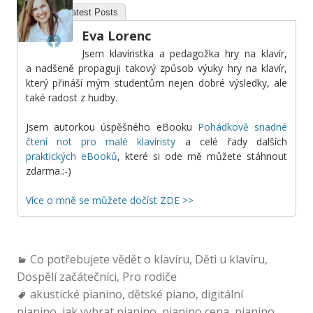
About
Latest Posts
Eva Lorenc
Jsem klavíristka a pedagožka hry na klavír,
a nadšeně propaguji takový způsob výuky hry na klavír,
který přináší mým studentům nejen dobré výsledky, ale
také radost z hudby.
Jsem autorkou úspěšného eBooku
Pohádkově snadné
čtení not pro malé klavíristy
a celé řady dalších
praktických eBooků
, které si ode mě můžete stáhnout
zdarma.:-)
Více o mně se můžete dočíst ZDE >>
Co potřebujete vědět o klavíru
,
Děti u klavíru
,
Dospělí začátečníci
,
Pro rodiče
akustické pianino
,
dětské piano
,
digitální
pianino
,
jak vybrat pianino
,
pianino cena
,
pianino