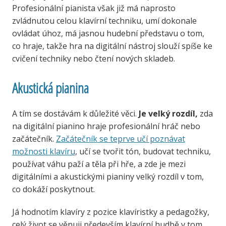
Profesionální pianista však již má naprosto
zvládnutou celou klavírní techniku, umí dokonale
ovládat úhoz, má jasnou hudební představu o tom,
co hraje, takže hra na digitální nástroj slouží spíše ke
cvičení techniky nebo čtení nových skladeb.
Akustická pianina
A tím se dostávám k důležité věci.
Je velký rozdíl,
zda
na digitální pianino hraje profesionální hráč nebo
začátečník.
Začátečník se teprve učí poznávat
možnosti klavíru
, učí se tvořit tón, budovat techniku,
používat váhu paží a těla při hře, a zde je mezi
digitálními a akustickými pianiny velký rozdíl v tom,
co dokáží poskytnout.
Já hodnotím klavíry z pozice klavíristky a pedagožky,
celý život se věnuji především klavírní hudbě v tom