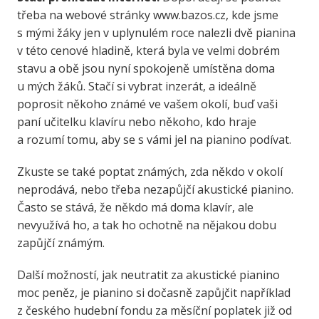
třeba na webové stránky www.bazos.cz, kde jsme
s mými žáky jen v uplynulém roce nalezli dvě pianina
v této cenové hladině, která byla ve velmi dobrém
stavu a obě jsou nyní spokojeně umístěna doma
u mých žáků. Stačí si vybrat inzerát, a ideálně
poprosit někoho známé ve vašem okolí, buď vaši
paní učitelku klavíru nebo někoho, kdo hraje
a rozumí tomu, aby se s vámi jel na pianino podívat.
Zkuste se také poptat známých, zda někdo v okolí
neprodává, nebo třeba nezapůjčí akustické pianino.
Často se stává, že někdo má doma klavír, ale
nevyužívá ho, a tak ho ochotně na nějakou dobu
zapůjčí známým.
Další možností, jak neutratit za akustické pianino
moc peněz, je pianino si dočasně zapůjčit například
z českého hudební fondu za měsíční poplatek již od