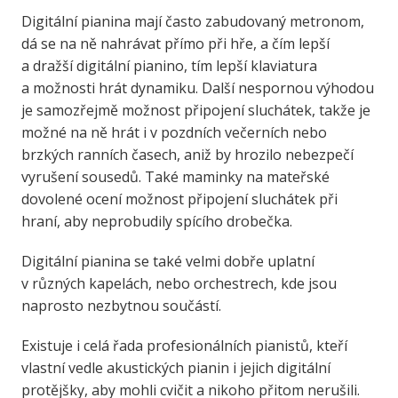
Digitální pianina mají často zabudovaný metronom,
dá se na ně nahrávat přímo při hře, a čím lepší
a dražší digitální pianino, tím lepší klaviatura
a možnosti hrát dynamiku. Další nespornou výhodou
je samozřejmě možnost připojení sluchátek, takže je
možné na ně hrát i v pozdních večerních nebo
brzkých ranních časech, aniž by hrozilo nebezpečí
vyrušení sousedů. Také maminky na mateřské
dovolené ocení možnost připojení sluchátek při
hraní, aby neprobudily spícího drobečka.
Digitální pianina se také velmi dobře uplatní
v různých kapelách, nebo orchestrech, kde jsou
naprosto nezbytnou součástí.
Existuje i celá řada profesionálních pianistů, kteří
vlastní vedle akustických pianin i jejich digitální
protějšky, aby mohli cvičit a nikoho přitom nerušili.