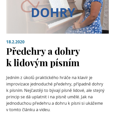
18.2.2020
Předehry a dohry
k lidovým písním
Jedním z úkolů praktického hráče na klavír je
improvizace jednoduché předehry, případně dohry
k písním. Nejčastěji to bývají písně lidové, ale stejný
princip se dá uplatnit i na písně umělé. Jak na
jednoduchou předehru a dohru k písni si ukážeme
v tomto článku a videu.