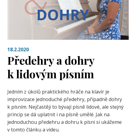
18.2.2020
Předehry a dohry
k lidovým písním
Jedním z úkolů praktického hráče na klavír je
improvizace jednoduché předehry, případně dohry
k písním. Nejčastěji to bývají písně lidové, ale stejný
princip se dá uplatnit i na písně umělé. Jak na
jednoduchou předehru a dohru k písni si ukážeme
v tomto článku a videu.