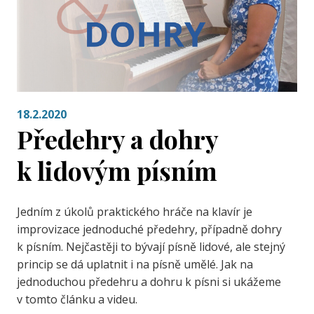
18.2.2020
Předehry a dohry
k lidovým písním
Jedním z úkolů praktického hráče na klavír je
improvizace jednoduché předehry, případně dohry
k písním. Nejčastěji to bývají písně lidové, ale stejný
princip se dá uplatnit i na písně umělé. Jak na
jednoduchou předehru a dohru k písni si ukážeme
v tomto článku a videu.