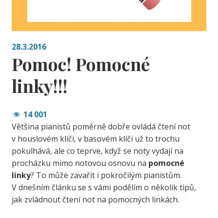
28.3.2016
Pomoc! Pomocné
linky!!!
14 001
Většina pianistů poměrně dobře ovládá čtení not
v houslovém klíči, v basovém klíči už to trochu
pokulhává, ale co teprve, když se noty vydají na
procházku mimo notovou osnovu na
pomocné
linky
? To může zavařit i pokročilým pianistům.
V dnešním článku se s vámi podělím o několik tipů,
jak zvládnout čtení not na pomocných linkách.