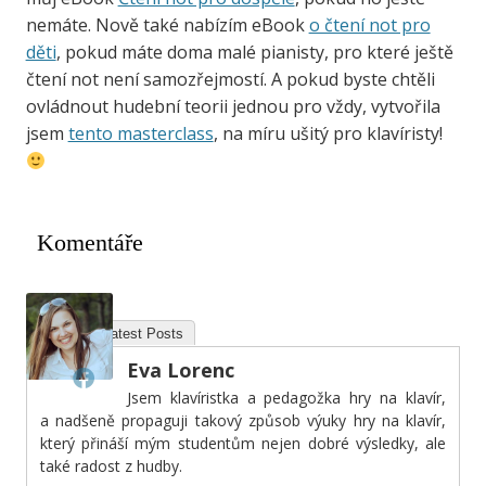
nemáte. Nově také nabízím eBook
o čtení not pro
děti
, pokud máte doma malé pianisty, pro které ještě
čtení not není samozřejmostí. A pokud byste chtěli
ovládnout hudební teorii jednou pro vždy, vytvořila
jsem
tento masterclass
, na míru ušitý pro klavíristy!
Komentáře
About
Latest Posts
Eva Lorenc
Jsem klavíristka a pedagožka hry na klavír,
a nadšeně propaguji takový způsob výuky hry na klavír,
který přináší mým studentům nejen dobré výsledky, ale
také radost z hudby.