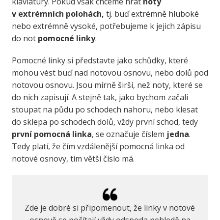
klaviatury. Pokud však chceme hrát
noty
v extrémních polohách,
tj. buď extrémně hluboké
nebo extrémně vysoké, potřebujeme k jejich zápisu
do not
pomocné linky
.
Pomocné linky si představte jako schůdky, které
mohou vést buď nad notovou osnovu, nebo dolů pod
notovou osnovu. Jsou mírně širší, než noty, které se
do nich zapisují. A stejně tak, jako bychom začali
stoupat na půdu po schodech nahoru, nebo klesat
do sklepa po schodech dolů, vždy první schod, tedy
první pomocná linka
, se označuje číslem
jedna
.
Tedy platí, že čím vzdálenější pomocná linka od
notové osnovy, tím větší číslo má.
Zde je dobré si připomenout, že linky v notové
osnově se počítají vždy odspoda nehledě na