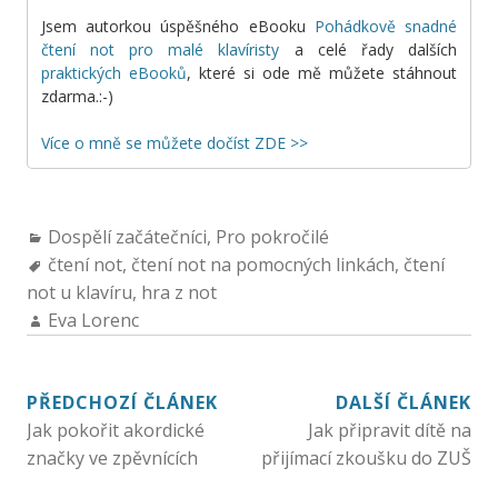
Jsem autorkou úspěšného eBooku
Pohádkově snadné
čtení not pro malé klavíristy
a celé řady dalších
praktických eBooků
, které si ode mě můžete stáhnout
zdarma.:-)
Více o mně se můžete dočíst ZDE >>
Dospělí začátečníci
,
Pro pokročilé
čtení not
,
čtení not na pomocných linkách
,
čtení
not u klavíru
,
hra z not
Eva Lorenc
PŘEDCHOZÍ ČLÁNEK
DALŠÍ ČLÁNEK
Jak pokořit akordické
Jak připravit dítě na
značky ve zpěvnících
přijímací zkoušku do ZUŠ