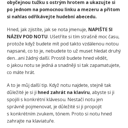
obyčejnou tužku s ostrým hrotem a ukazujte si
po jednom na pomocnou linku a mezeru a přitom
si nahlas odříkávejte hudební abecedu.
Hned, jak zjistíte, jak se nota jmenuje,
NAPIŠTE SI
NÁZEV POD NOTU
. Ušetříte si tím strašně moc času,
protože když budete mít pod takto vzdálenou notou
napsané, co to je, nebudete to už muset hledat druhý
den…ani žádný další. Prostě budete hned vědět,
o jakou notu se jedná a snadněji si tak zapamatujete,
co máte hrát.
A to je můj další tip. Když notu najdete, stejně tak
důležité je si ji
hned zahrát na klavíru
, abyste si ji
spojili s konkrétní klávesou. Nestačí notu jen
správně pojmenovat, je důležité si ji propojit
s konkrétním zvukem, tónem. Proto si notu hned
zahrajte na klaviatuře.