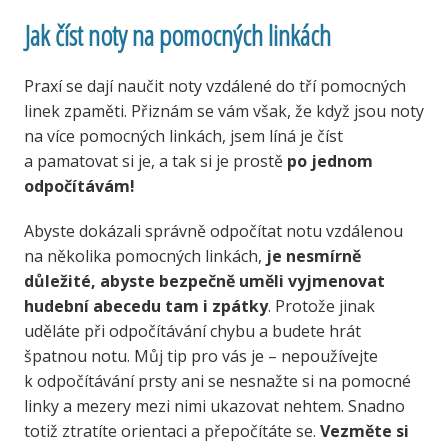
Jak číst noty na pomocných linkách
Praxí se dají naučit noty vzdálené do tří pomocných
linek zpaměti. Přiznám se vám však, že když jsou noty
na více pomocných linkách, jsem líná je číst
a pamatovat si je, a tak si je prostě
po jednom
odpočítávám!
Abyste dokázali správně odpočítat notu vzdálenou
na několika pomocných linkách,
je nesmírně
důležité, abyste bezpečně uměli vyjmenovat
hudební abecedu tam i zpátky
. Protože jinak
uděláte při odpočítávání chybu a budete hrát
špatnou notu. Můj tip pro vás je – nepoužívejte
k odpočítávání prsty ani se nesnažte si na pomocné
linky a mezery mezi nimi ukazovat nehtem. Snadno
totiž ztratíte orientaci a přepočítáte se.
Vezměte si