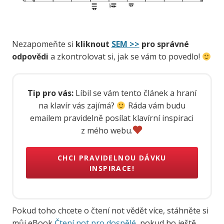
Nezapomeňte si
kliknout
SEM >>
pro správné
odpovědi
a zkontrolovat si, jak se vám to povedlo!
Tip pro vás:
Líbil se vám tento článek a hraní
na klavír vás zajímá?
Ráda vám budu
emailem pravidelně posílat klavírní inspiraci
z mého webu.
CHCI PRAVIDELNOU DÁVKU
INSPIRACE!
Pokud toho chcete o čtení not vědět více, stáhněte si
můj eBook
Čtení not pro dospělé
, pokud ho ještě