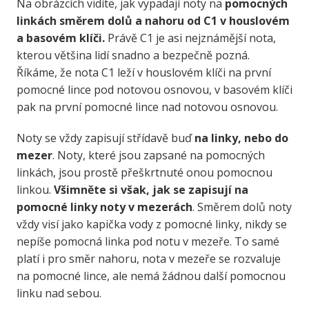
Na obrázcích vidíte, jak vypadají noty na
pomocných
linkách směrem dolů a nahoru od C1 v houslovém
a basovém klíči.
Právě C1 je asi nejznámější nota,
kterou většina lidí snadno a bezpečně pozná.
Říkáme, že nota C1 leží v houslovém klíči na první
pomocné lince pod notovou osnovou, v basovém klíči
pak na první pomocné lince nad notovou osnovou.
Noty se vždy zapisují střídavě buď
na linky, nebo do
mezer
. Noty, které jsou zapsané na pomocných
linkách, jsou prostě přeškrtnuté onou pomocnou
linkou.
Všimněte si však, jak se zapisují na
pomocné linky noty v mezerách
. Směrem dolů noty
vždy visí jako kapička vody z pomocné linky, nikdy se
nepíše pomocná linka pod notu v mezeře. To samé
platí i pro směr nahoru, nota v mezeře se rozvaluje
na pomocné lince, ale nemá žádnou další pomocnou
linku nad sebou.