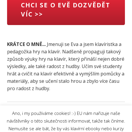
CHCI SE O EVĚ DOZVĚDĚT
VÍC >>
KRÁTCE O MNĚ...
Jmenuji se Eva a jsem klavíristka a
pedagožka hry na klavír. Nadšeně propaguji takový
způsob výuky hry na klavír, který přináší nejen dobré
výsledky, ale také radost z hudby. Učím své studenty
hrát a cvičit na klavír efektivně a vymýšlím pomůcky a
materiály, aby se učení stalo hrou a zbylo více času
pro radost z hudby.
Ano, i my používáme cookies! :-) EU nám nařizuje naše
návštěvníky o této skutečnosti informovat, takže tak činíme.
Nemusíte se ale bát, že by vás klavírní ebooky nebo kurzy
Ochrana osobních údajů
|
© 2019 Eva