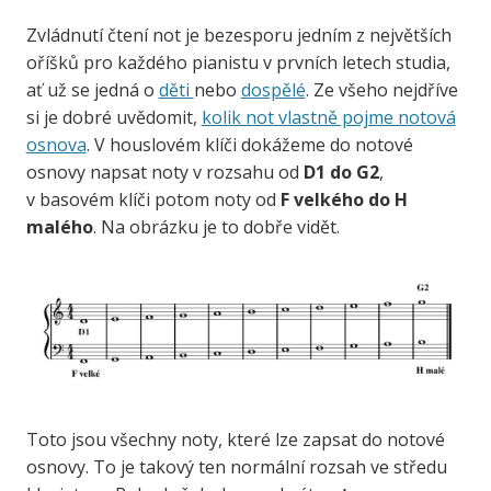
Zvládnutí čtení not je bezesporu jedním z největších
oříšků pro každého pianistu v prvních letech studia,
ať už se jedná o
děti
nebo
dospělé
. Ze všeho nejdříve
si je dobré uvědomit,
kolik not vlastně pojme notová
osnova
. V houslovém klíči dokážeme do notové
osnovy napsat noty v rozsahu od
D1 do G2
,
v basovém klíči potom noty od
F velkého do H
malého
. Na obrázku je to dobře vidět.
Toto jsou všechny noty, které lze zapsat do notové
osnovy. To je takový ten normální rozsah ve středu