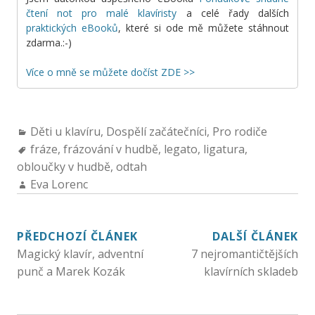
čtení not pro malé klavíristy
a celé řady dalších
praktických eBooků
, které si ode mě můžete stáhnout
zdarma.:-)
Více o mně se můžete dočíst ZDE >>
Děti u klavíru
,
Dospělí začátečníci
,
Pro rodiče
fráze
,
frázování v hudbě
,
legato
,
ligatura
,
obloučky v hudbě
,
odtah
Eva Lorenc
PŘEDCHOZÍ ČLÁNEK
DALŠÍ ČLÁNEK
Magický klavír, adventní
7 nejromantičtějších
punč a Marek Kozák
klavírních skladeb