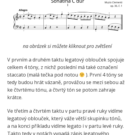
na obrázek si můžete kliknout pro zvětšení
V prvním a druhém taktu legatový oblouček spojuje
celkem 4 tóny, z nichž poslední má také označení
staccato (malá tečka pod notou
). První 4 tóny se
tedy budou hrát vázaně, provážou se mezi sebou až
ke čtvrtému tónu, a čtvrtý tón se potom zahraje
krátce.
Ve třetím a čtvrtém taktu v partu pravé ruky vidíme
legatový oblouček, který váže větší skupinku tónů,
a na konci příkladu vidíme legato i v partu levé ruky.
Takto tedy v notách vypadá zápis legatového