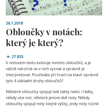
26.1.2018
Obloučky v notách:
který je který?
27 835
V notovém textu existuje mnoho obloučků, a je
vážně náročné se v nich vyznat a správně je
interpretovat. Používáte při hraní na klavír správně
tyto 4 základní druhy obloučků?
Některé obloučky spojují celé takty nebo i řádky,
někdy více not, některé jenom dvě noty. Někdy
obloučky spojují noty stejné výšky, jindy noty různé