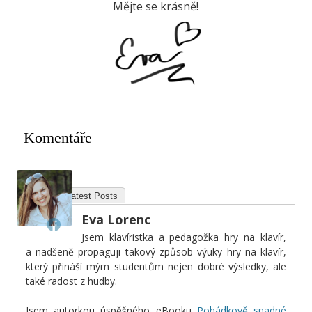
Mějte se krásně!
Komentáře
About
Latest Posts
Eva Lorenc
Jsem klavíristka a pedagožka hry na klavír,
a nadšeně propaguji takový způsob výuky hry na klavír,
který přináší mým studentům nejen dobré výsledky, ale
také radost z hudby.
Jsem autorkou úspěšného eBooku
Pohádkově snadné