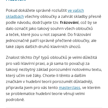
Pokud dokážete správně rozluštit
ve vašich
skladbách
všechny obloučky a zahrát skladby přesně
podle návodu, dodržujete tzv.
frázování
, což by se
dalo označit jako takový souhrn všech obloučků
a teček, které jsou u not zapsané.
Do frázování
jednoznačně patří správně přečtené obloučky, ale
také zápis dalších druhů klavírních úhozů.
Znalost těchto čtyř typů obloučků je velmi důležitá
pro vaši klavírní praxi, a já sama to považuji za
takový nezbytný základ porozumění notovému textu,
který učím své žáky. Chcete-li těmto a dalším
značkám v hudební teorii porozumět důkladněji,
připravila jsem pro vás tento
masterclass
, ve kterém
se problematice hudební teorie věnuji velmi
podrobně.