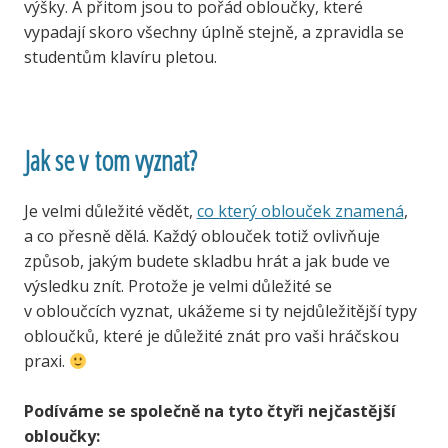
výšky. A přitom jsou to pořád obloučky, které
vypadají skoro všechny úplně stejně, a zpravidla se
studentům klavíru pletou.
Jak se v tom vyznat?
Je velmi důležité vědět,
co který oblouček znamená
,
a co přesně dělá. Každý oblouček totiž ovlivňuje
způsob, jakým budete skladbu hrát a jak bude ve
výsledku znít. Protože je velmi důležité se
v obloučcích vyznat, ukážeme si ty nejdůležitější typy
obloučků, které je důležité znát pro vaši hráčskou
praxi.
Podíváme se společně na tyto čtyři nejčastější
obloučky: