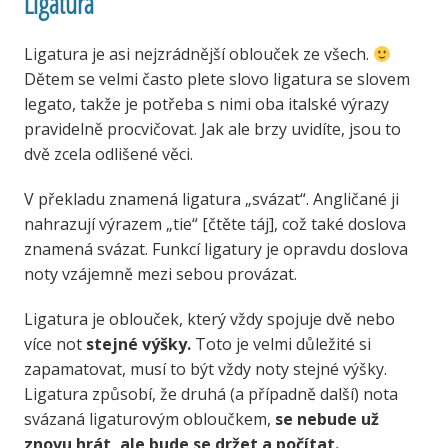
Ligatura
Ligatura je asi nejzrádnější oblouček ze všech.
Dětem se velmi často plete slovo ligatura se slovem
legato, takže je potřeba s nimi oba italské výrazy
pravidelně procvičovat. Jak ale brzy uvidíte, jsou to
dvě zcela odlišené věci.
V překladu znamená ligatura „svázat“. Angličané ji
nahrazují výrazem „tie“ [čtěte táj], což také doslova
znamená svázat. Funkcí ligatury je opravdu doslova
noty vzájemně mezi sebou provázat.
Ligatura je oblouček, který vždy spojuje dvě nebo
více not
stejné výšky.
Toto je velmi důležité si
zapamatovat, musí to být vždy noty stejné výšky.
Ligatura způsobí, že druhá (a případně další) nota
svázaná ligaturovým obloučkem,
se nebude už
znovu hrát, ale bude se držet a počítat.