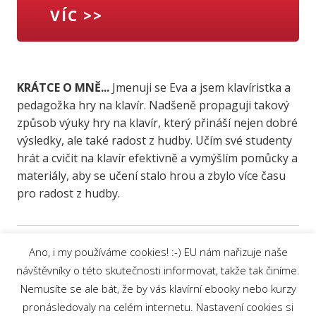
VÍC >>
KRÁTCE O MNĚ...
Jmenuji se Eva a jsem klavíristka a
pedagožka hry na klavír. Nadšeně propaguji takový
způsob výuky hry na klavír, který přináší nejen dobré
výsledky, ale také radost z hudby. Učím své studenty
hrát a cvičit na klavír efektivně a vymýšlím pomůcky a
materiály, aby se učení stalo hrou a zbylo více času
pro radost z hudby.
Ano, i my používáme cookies! :-) EU nám nařizuje naše
návštěvníky o této skutečnosti informovat, takže tak činíme.
Nemusíte se ale bát, že by vás klavírní ebooky nebo kurzy
Ochrana osobních údajů
|
© 2019 Eva
pronásledovaly na celém internetu. Nastavení cookies si
Lorenc