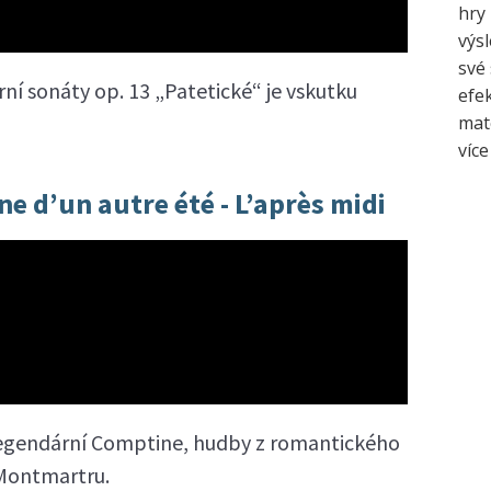
hry 
výsl
své 
ní sonáty op. 13 „Patetické“ je vskutku
efe
mate
více
e d’un autre été - L’après midi
legendární Comptine, hudby z romantického
 Montmartru.