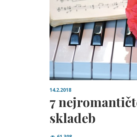
14.2.2018
7 nejromantičt
skladeb
61 308