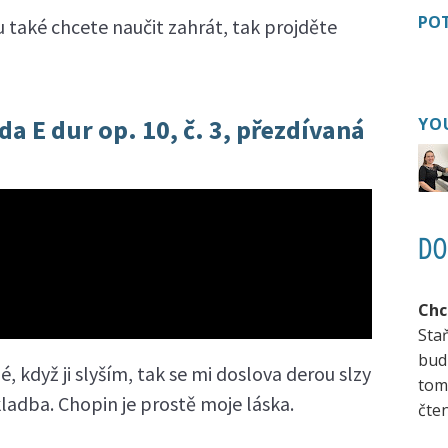
POT
u také chcete naučit zahrát, tak projděte
a E dur op. 10, č. 3, přezdívaná
YO
DO
Chc
Sta
bud
když ji slyším, tak se mi doslova derou slzy
tom
skladba. Chopin je prostě moje láska.
čten