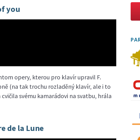
 of you
PA
tom opery, kterou pro klavír upravil F.
ně (na tak trochu rozladěný klavír, ale i to
 cvičila svému kamarádovi na svatbu, hrála
re de la Lune