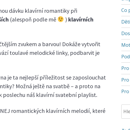
ou dávku klavírní romantiky při
Co 
ších
(alespoň podle mě
)
klavírních
Děti
Dos
tičtějším zvukem a barvou! Dokáže vytvořit
Mot
zí toulavé melodické linky, podbarvit je
Pod
Pro
na je ta nejlepší příležitost se zaposlouchat
Pro
ntiky? Možná ještě na svatbě – a proto na
Pro 
 poslechu náš klavírní svatební playlist.
NEJ romantických klavírních melodií, které