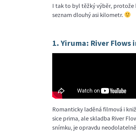
I tak to byl těžký výběr, protož
seznam dlouhý asi kilometr.
1. Yiruma: River Flows 
Romanticky laděná filmová i knižn
sice prima, ale skladba River Flow
snímku, je opravdu neodolatelně