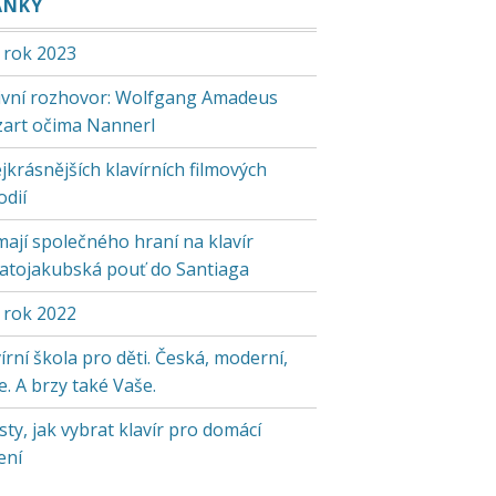
ÁNKY
 rok 2023
tivní rozhovor: Wolfgang Amadeus
art očima Nannerl
jkrásnějších klavírních filmových
odií
mají společného hraní na klavír
vatojakubská pouť do Santiaga
 rok 2022
írní škola pro děti. Česká, moderní,
. A brzy také Vaše.
sty, jak vybrat klavír pro domácí
ení