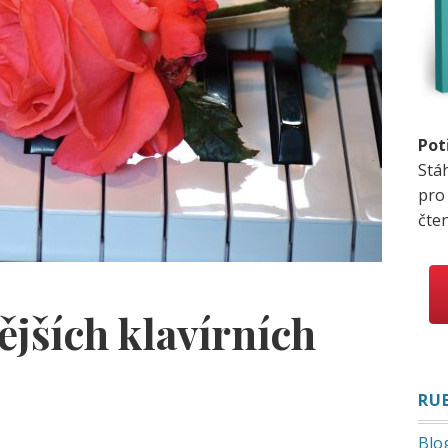
Pot
Stá
pro
čte
ějších klavírních
RU
Blo