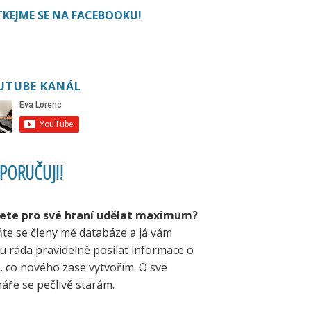
KEJME SE NA FACEBOOKU!
UTUBE KANÁL
PORUČUJI!
ete pro své hraní udělat maximum?
ňte se členy mé databáze a já vám
u ráda pravidelně posílat informace o
, co nového zase vytvořím. O své
áře se pečlivě starám.