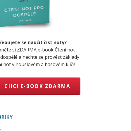
řebujete se naučit číst noty?
hněte si ZDARMA e-book Čtení not
 dospělé a nechte se provést základy
ní not v houslovém a basovém klíči!
CHCI E-BOOK ZDARMA
BRIKY
g