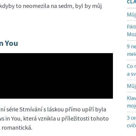
ČL
e kdyby to neomezila na sedm, byl by můj
Můj
Fik
Moz
in You
9 ne
mel
Co 
a s
Můj
Klav
moje
í série Stmívání s láskou přímo upíří byla
s in You, která vznikla u příležitosti tohoto
3 ce
cvič
 romantická.