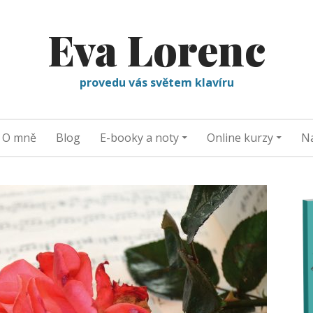
Eva Lorenc
provedu vás světem klavíru
O mně
Blog
E-booky a noty
Online kurzy
Na