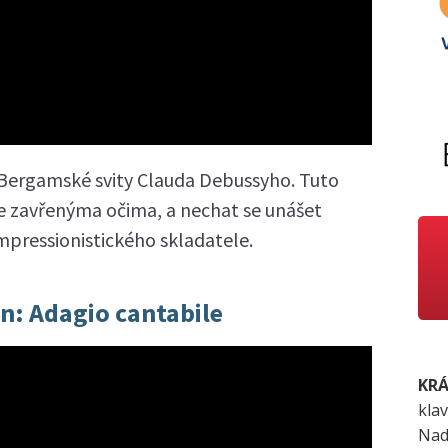
z Bergamské svity Clauda Debussyho. Tuto
e zavřenýma očima, a nechat se unášet
pressionistického skladatele.
n: Adagio cantabile
KRÁ
klav
Nad