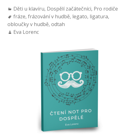
Děti u klavíru
,
Dospělí začátečníci
,
Pro rodiče
fráze
,
frázování v hudbě
,
legato
,
ligatura
,
obloučky v hudbě
,
odtah
Eva Lorenc