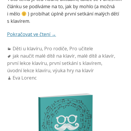
článku se podíváme na to, jak by mohlo (a možná
i mělo
) probíhat úplně první setkání malých dětí
s klavírem.
Pokračovat ve čtení
→
Děti u klavíru
,
Pro rodiče
,
Pro učitele
jak naučit malé dítě na klavír
,
malé dítě a klavír
,
první lekce klavíru
,
první setkání s klavírem
,
úvodní lekce klavíru
,
výuka hry na klavír
Eva Lorenc