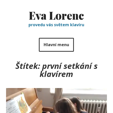
Eva Lorenc
provedu vás světem klavíru
Hlavní menu
Štítek:
první setkání s
klavírem