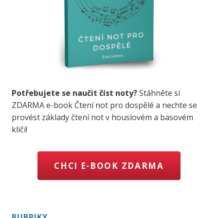
Potřebujete se naučit číst noty?
Stáhněte si
ZDARMA e-book Čtení not pro dospělé a nechte se
provést základy čtení not v houslovém a basovém
klíči!
CHCI E-BOOK ZDARMA
RUBRIKY