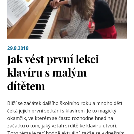
29.8.2018
Jak vést první lekci
klavíru s malým
dítětem
Blíží se začátek dalšího školního roku a mnoho dětí
čeká jejich první setkání s klavírem. Je to magický
okamžik, ve kterém se často rozhodne hned na
začátku o tom, jaký vztah si dítě ke klavíru utvoří.
Toto téma je teď hodně aktuální, takže se v dnešním