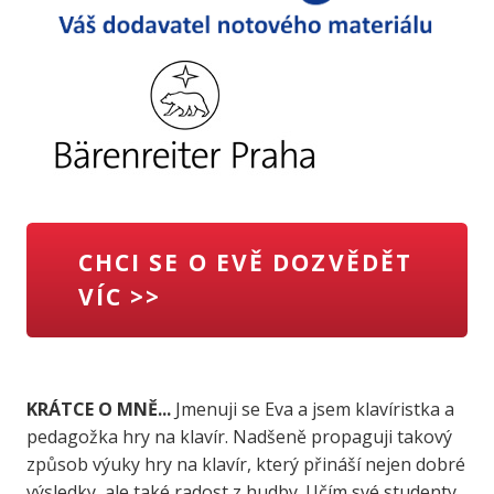
CHCI SE O EVĚ DOZVĚDĚT
VÍC >>
KRÁTCE O MNĚ...
Jmenuji se Eva a jsem klavíristka a
pedagožka hry na klavír. Nadšeně propaguji takový
způsob výuky hry na klavír, který přináší nejen dobré
výsledky, ale také radost z hudby. Učím své studenty