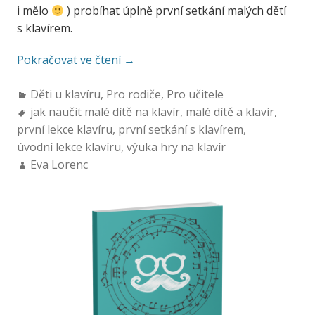
i mělo
) probíhat úplně první setkání malých dětí
s klavírem.
Pokračovat ve čtení
→
Děti u klavíru
,
Pro rodiče
,
Pro učitele
jak naučit malé dítě na klavír
,
malé dítě a klavír
,
první lekce klavíru
,
první setkání s klavírem
,
úvodní lekce klavíru
,
výuka hry na klavír
Eva Lorenc