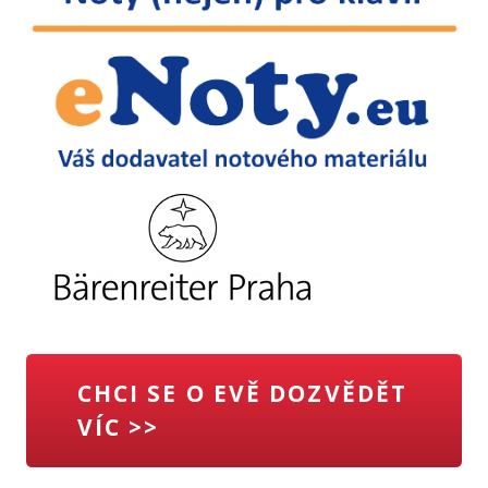
CHCI SE O EVĚ DOZVĚDĚT
VÍC >>