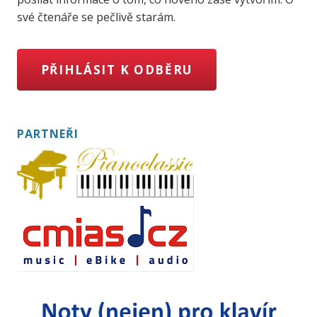
své čtenáře se pečlivě starám.
PŘIHLÁSIT K ODBĚRU
PARTNEŘI