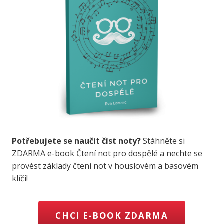
Potřebujete se naučit číst noty?
Stáhněte si
ZDARMA e-book Čtení not pro dospělé a nechte se
provést základy čtení not v houslovém a basovém
klíči!
CHCI E-BOOK ZDARMA