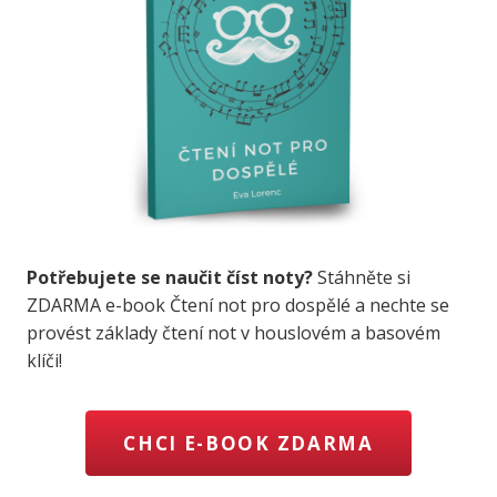
Potřebujete se naučit číst noty?
Stáhněte si
ZDARMA e-book Čtení not pro dospělé a nechte se
provést základy čtení not v houslovém a basovém
klíči!
CHCI E-BOOK ZDARMA