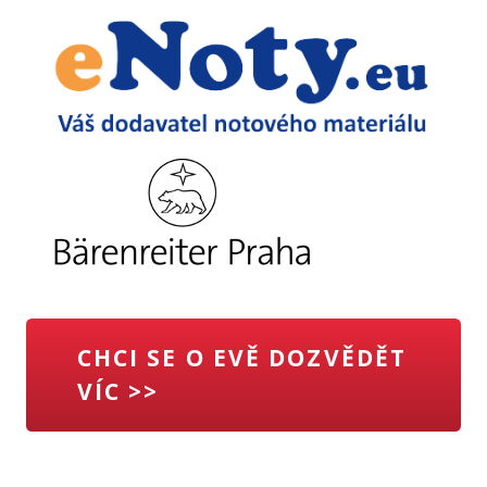
CHCI SE O EVĚ DOZVĚDĚT
VÍC >>