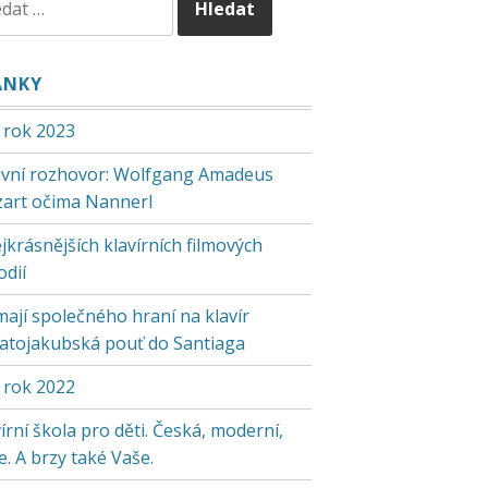
ÁNKY
 rok 2023
tivní rozhovor: Wolfgang Amadeus
art očima Nannerl
jkrásnějších klavírních filmových
odií
mají společného hraní na klavír
vatojakubská pouť do Santiaga
 rok 2022
írní škola pro děti. Česká, moderní,
. A brzy také Vaše.