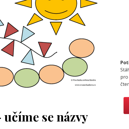
Pot
Stá
pro
čte
 učíme se názvy