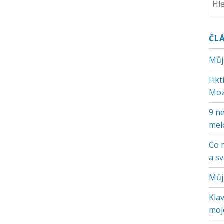
ČL
Můj
Fik
Moz
9 ne
mel
Co 
a s
Můj
Klav
moje