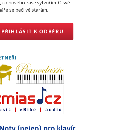
, co nového zase vytvořím. O své
áře se pečlivě starám.
PŘIHLÁSIT K ODBĚRU
RTNEŘI