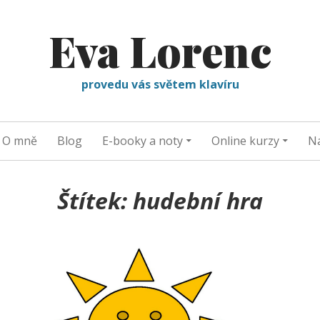
Eva Lorenc
provedu vás světem klavíru
O mně
Blog
E-booky a noty
Online kurzy
Na
Štítek:
hudební hra