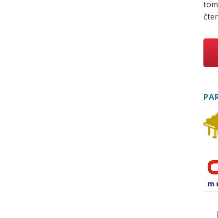
tom
čten
PA