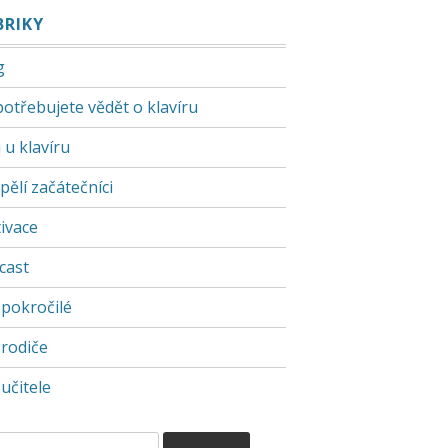
BRIKY
g
potřebujete vědět o klavíru
 u klavíru
pělí začátečníci
ivace
cast
 pokročilé
 rodiče
učitele