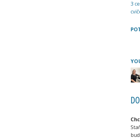
3 ce
cvič
POT
YO
DO
Chc
Sta
bud