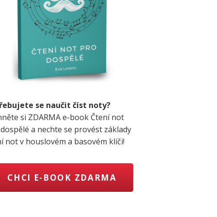
řebujete se naučit číst noty?
hněte si ZDARMA e-book Čtení not
 dospělé a nechte se provést základy
ní not v houslovém a basovém klíči!
CHCI E-BOOK ZDARMA