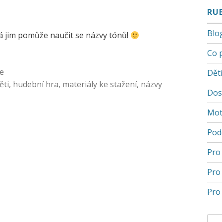
RU
Blo
rá jim pomůže naučit se názvy tónů!
Co 
le
Děti
ěti
,
hudební hra
,
materiály ke stažení
,
názvy
Dos
Mot
Pod
Pro
Pro
Pro 