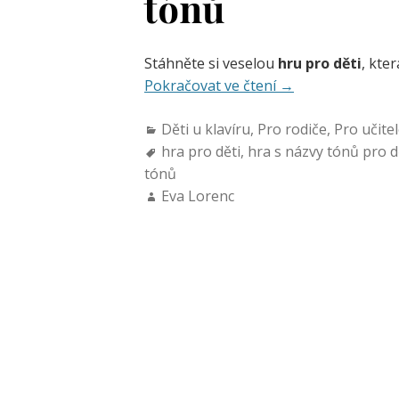
tónů
Stáhněte si veselou
hru pro děti
, kte
Pokračovat ve čtení
→
Děti u klavíru
,
Pro rodiče
,
Pro učite
hra pro děti
,
hra s názvy tónů pro d
tónů
Eva Lorenc