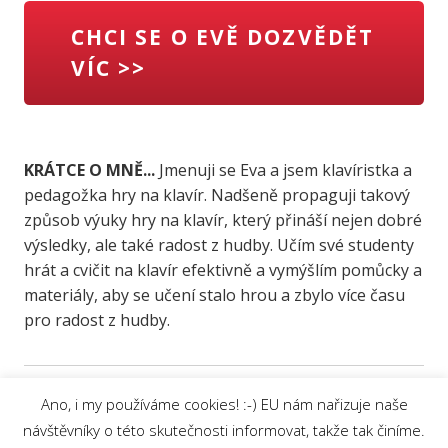
CHCI SE O EVĚ DOZVĚDĚT
VÍC >>
KRÁTCE O MNĚ...
Jmenuji se Eva a jsem klavíristka a
pedagožka hry na klavír. Nadšeně propaguji takový
způsob výuky hry na klavír, který přináší nejen dobré
výsledky, ale také radost z hudby. Učím své studenty
hrát a cvičit na klavír efektivně a vymýšlím pomůcky a
materiály, aby se učení stalo hrou a zbylo více času
pro radost z hudby.
Ano, i my používáme cookies! :-) EU nám nařizuje naše
návštěvníky o této skutečnosti informovat, takže tak činíme.