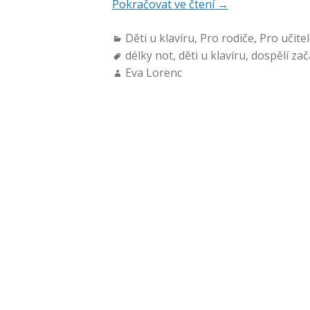
Pokračovat ve čtení
→
Děti u klavíru
,
Pro rodiče
,
Pro učite
délky not
,
děti u klavíru
,
dospělí zač
Eva Lorenc