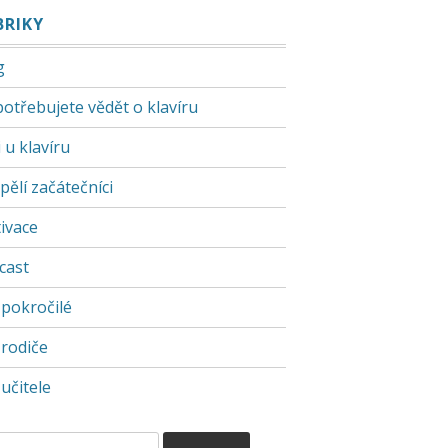
BRIKY
g
potřebujete vědět o klavíru
 u klavíru
pělí začátečníci
ivace
cast
 pokročilé
 rodiče
učitele