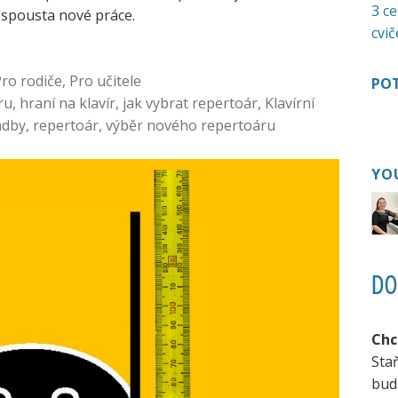
3 ce
 spousta nové práce.
cvič
ro rodiče
,
Pro učitele
POT
íru
,
hraní na klavír
,
jak vybrat repertoár
,
Klavírní
adby
,
repertoár
,
výběr nového repertoáru
YO
DO
Chc
Sta
bud