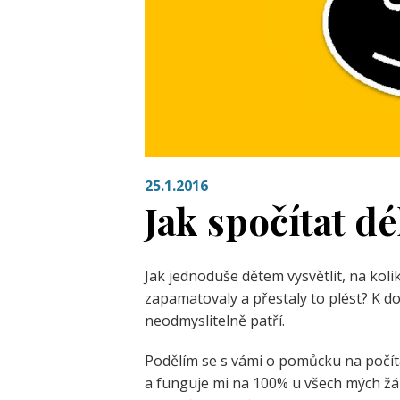
25.1.2016
Jak spočítat dé
Jak jednoduše dětem vysvětlit, na koli
zapamatovaly a přestaly to plést? K d
neodmyslitelně patří.
Podělím se s vámi o pomůcku na počítá
a funguje mi na 100% u všech mých žá