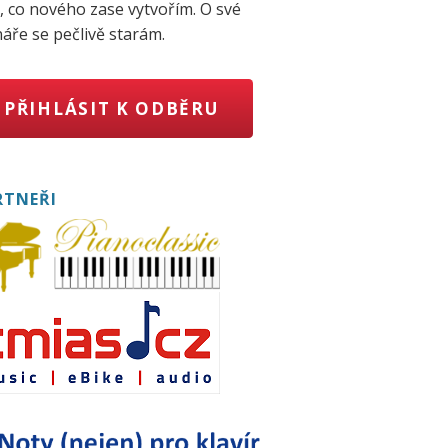
, co nového zase vytvořím. O své
áře se pečlivě starám.
PŘIHLÁSIT K ODBĚRU
RTNEŘI