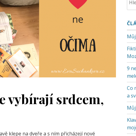
ČL
Můj
Fik
Moz
9 ne
mel
Co 
e vybírají srdcem,
a s
Můj
Klav
moje
kavě klepe na dveře a s ním přicházejí nové