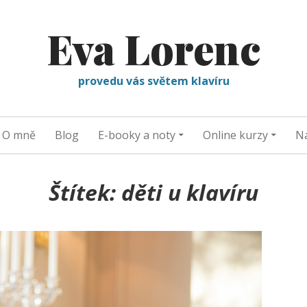
Eva Lorenc
provedu vás světem klavíru
O mně
Blog
E-booky a noty
Online kurzy
Na
Štítek:
děti u klavíru