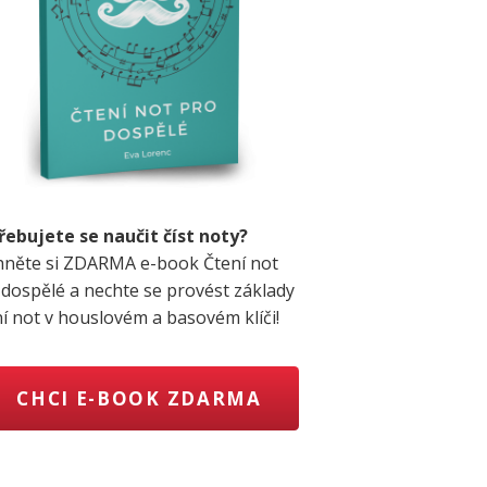
řebujete se naučit číst noty?
hněte si ZDARMA e-book Čtení not
 dospělé a nechte se provést základy
ní not v houslovém a basovém klíči!
CHCI E-BOOK ZDARMA