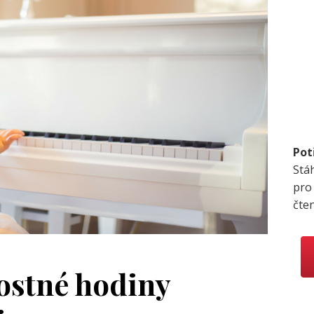
Pot
Stá
pro
čte
dostné hodiny