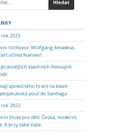
ÁNKY
 rok 2023
tivní rozhovor: Wolfgang Amadeus
art očima Nannerl
jkrásnějších klavírních filmových
odií
mají společného hraní na klavír
vatojakubská pouť do Santiaga
 rok 2022
írní škola pro děti. Česká, moderní,
. A brzy také Vaše.