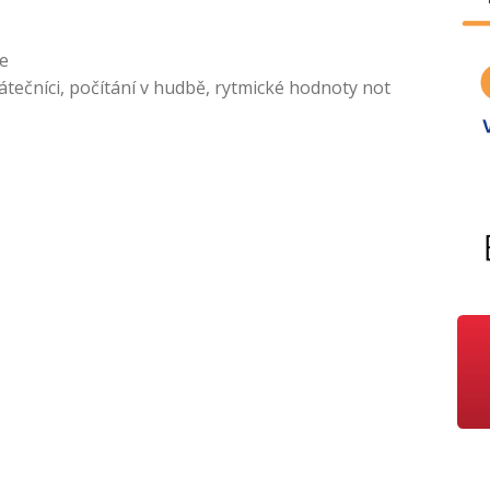
le
átečníci
,
počítání v hudbě
,
rytmické hodnoty not