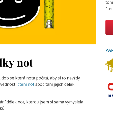
tom
čten
PA
lky not
k dob se která nota počítá, aby si to navždy
ovednosti
čtení not
spočítání jejich délek
ní délek not, kterou jsem si sama vymyslela
ků.