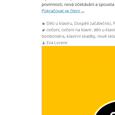
povinnosti, nová očekávání a spousta
Pokračovat ve čtení
→
Děti u klavíru
,
Dospělí začátečníci
,
P
cvičení
,
cvičení na klavír
,
děti u klav
bonboniéra
,
klavírní skadby
,
nové skl
Eva Lorenc