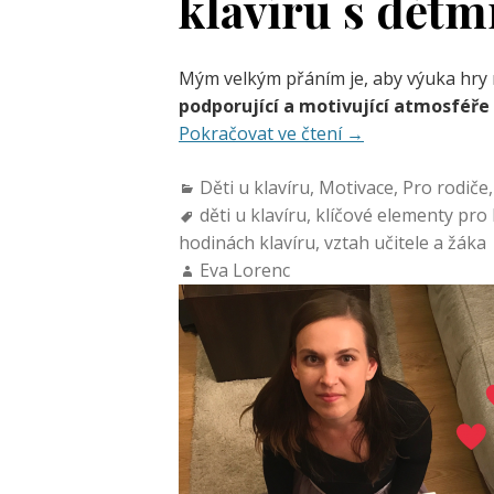
klavíru s dětm
Mým velkým přáním je, aby výuka hry 
podporující a motivující atmosféře
Pokračovat ve čtení
→
Děti u klavíru
,
Motivace
,
Pro rodiče
děti u klavíru
,
klíčové elementy pro 
hodinách klavíru
,
vztah učitele a žáka
Eva Lorenc