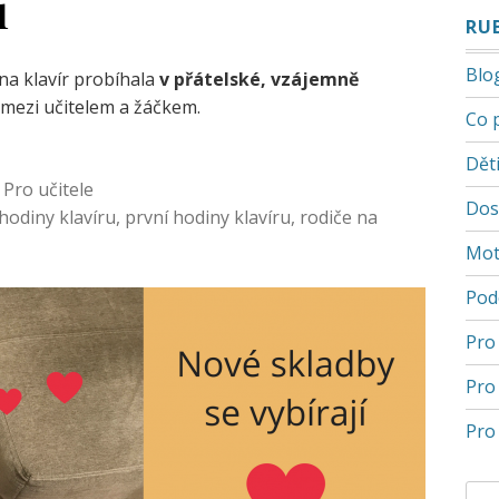
i
RU
Blo
na klavír probíhala
v přátelské, vzájemně
mezi učitelem a žáčkem.
Co 
Děti
,
Pro učitele
Dos
hodiny klavíru
,
první hodiny klavíru
,
rodiče na
Mot
Pod
Pro
Pro
Pro 