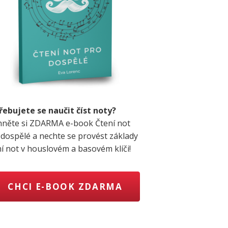
řebujete se naučit číst noty?
hněte si ZDARMA e-book Čtení not
 dospělé a nechte se provést základy
ní not v houslovém a basovém klíči!
CHCI E-BOOK ZDARMA