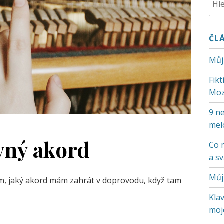
ČL
Můj
Fik
Moz
9 ne
mel
ávný akord
Co 
a s
Můj
m, jaký akord mám zahrát v doprovodu, když tam
Klav
moje