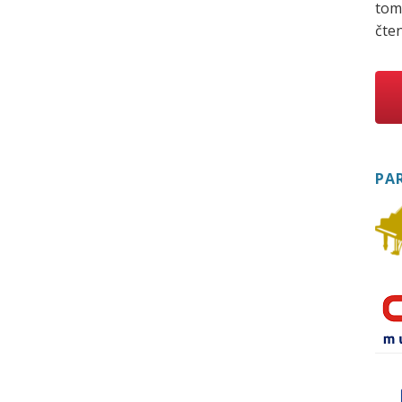
tom
čten
PA