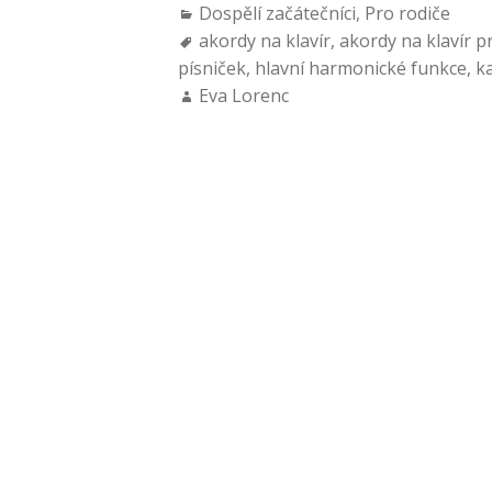
Dospělí začátečníci
,
Pro rodiče
akordy na klavír
,
akordy na klavír p
písniček
,
hlavní harmonické funkce
,
k
Eva Lorenc