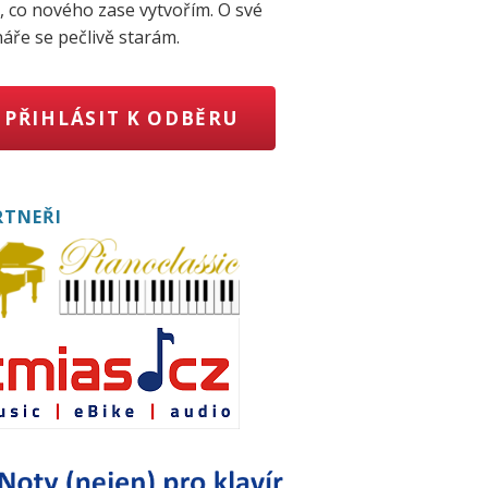
, co nového zase vytvořím. O své
áře se pečlivě starám.
PŘIHLÁSIT K ODBĚRU
RTNEŘI