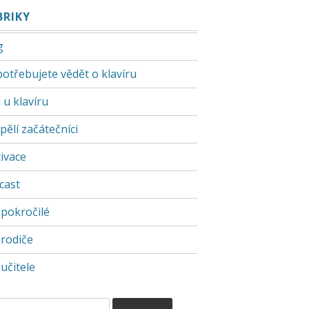
BRIKY
g
potřebujete vědět o klavíru
 u klavíru
pělí začátečníci
ivace
cast
 pokročilé
 rodiče
učitele