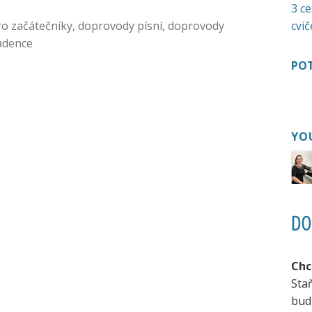
3 ce
ro začátečníky
,
doprovody písní
,
doprovody
cvič
adence
POT
YO
DO
Chc
Sta
bud