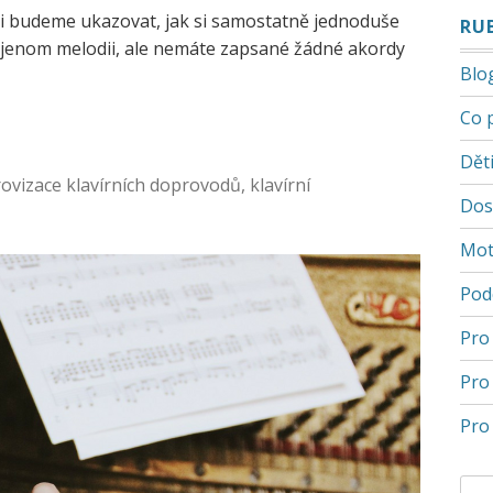
si budeme ukazovat, jak si samostatně jednoduše
RU
 jenom melodii, ale nemáte zapsané žádné akordy
Blo
Co 
Děti
ovizace klavírních doprovodů
,
klavírní
Dos
Mot
Pod
Pro
Pro
Pro 