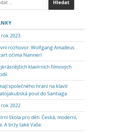
ÁNKY
 rok 2023
tivní rozhovor: Wolfgang Amadeus
art očima Nannerl
jkrásnějších klavírních filmových
odií
mají společného hraní na klavír
vatojakubská pouť do Santiaga
 rok 2022
írní škola pro děti. Česká, moderní,
. A brzy také Vaše.