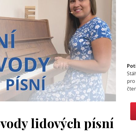
Pot
Stá
pro
čte
vody lidových písní