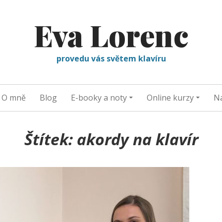
Eva Lorenc
provedu vás světem klavíru
O mně
Blog
E-booky a noty
Online kurzy
Na
Štítek:
akordy na klavír