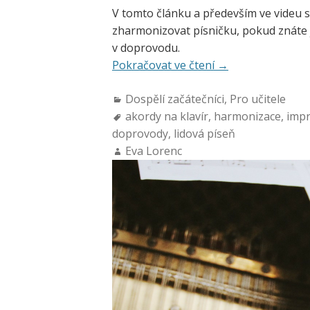
V tomto článku a především ve videu 
zharmonizovat písničku, pokud znáte
v doprovodu.
Pokračovat ve čtení
→
Dospělí začátečníci
,
Pro učitele
akordy na klavír
,
harmonizace
,
impr
doprovody
,
lidová píseň
Eva Lorenc