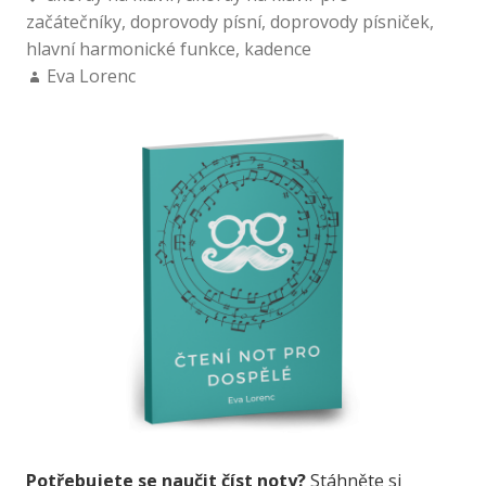
začátečníky
,
doprovody písní
,
doprovody písniček
,
hlavní harmonické funkce
,
kadence
Eva Lorenc
Potřebujete se naučit číst noty?
Stáhněte si