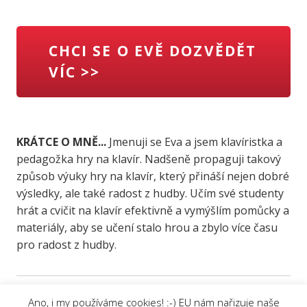
CHCI SE O EVĚ DOZVĚDĚT
VÍC >>
KRÁTCE O MNĚ...
Jmenuji se Eva a jsem klavíristka a
pedagožka hry na klavír. Nadšeně propaguji takový
způsob výuky hry na klavír, který přináší nejen dobré
výsledky, ale také radost z hudby. Učím své studenty
hrát a cvičit na klavír efektivně a vymýšlím pomůcky a
materiály, aby se učení stalo hrou a zbylo více času
pro radost z hudby.
Ano, i my používáme cookies! :-) EU nám nařizuje naše