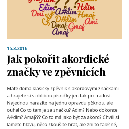
15.3.2016
Jak pokořit akordické
značky ve zpěvnících
Máte doma klasický zpěvník s akordovými značkami
a hrajete si s oblibou písničky jen tak pro radost.
Najednou narazíte na jednu opravdu pěknou, ale
ouha! Co to tam je za značku? Adim? Nebo dokonce
A#dim? Amaj??? Co to má jako být za akord? Chvíli si
lámete hlavu, něco zkoušíte hrát, ale zní to falešně,