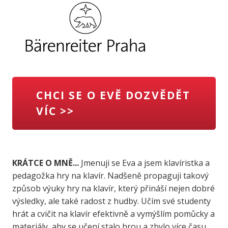
CHCI SE O EVĚ DOZVĚDĚT
VÍC >>
KRÁTCE O MNĚ...
Jmenuji se Eva a jsem klavíristka a
pedagožka hry na klavír. Nadšeně propaguji takový
způsob výuky hry na klavír, který přináší nejen dobré
výsledky, ale také radost z hudby. Učím své studenty
hrát a cvičit na klavír efektivně a vymýšlím pomůcky a
materiály, aby se učení stalo hrou a zbylo více času