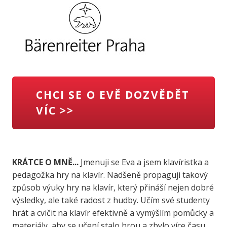
CHCI SE O EVĚ DOZVĚDĚT
VÍC >>
KRÁTCE O MNĚ...
Jmenuji se Eva a jsem klavíristka a
pedagožka hry na klavír. Nadšeně propaguji takový
způsob výuky hry na klavír, který přináší nejen dobré
výsledky, ale také radost z hudby. Učím své studenty
hrát a cvičit na klavír efektivně a vymýšlím pomůcky a
materiály, aby se učení stalo hrou a zbylo více času