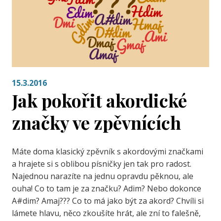
15.3.2016
Jak pokořit akordické
značky ve zpěvnících
Máte doma klasický zpěvník s akordovými značkami
a hrajete si s oblibou písničky jen tak pro radost.
Najednou narazíte na jednu opravdu pěknou, ale
ouha! Co to tam je za značku? Adim? Nebo dokonce
A#dim? Amaj??? Co to má jako být za akord? Chvíli si
lámete hlavu, něco zkoušíte hrát, ale zní to falešně,