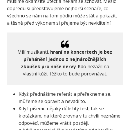
musíme okamžitě utéct a někam se schovat. Měsíc
dopředu si představujeme nejhorší scénáře, co
všechno se nám na tom pódiu může stát a pokazit,
a těsně před výkonem si přejeme být neviditelní.
Milí muzikanti,
hraní na koncertech je bez
přehánění jednou z nejnáročnějších
zkoušek pro naše nervy
. Kdo nezažil na
vlastní kůži, těžko to bude porovnávat.
Když přednášíme referát a přeřekneme se,
můžeme se opravit a nevadí to.
Když píšeme nějaký důležitý test, tak se
k otázkám, na které zrovna v tu chvíli neznáme
odpověď, můžeme vrátit později.