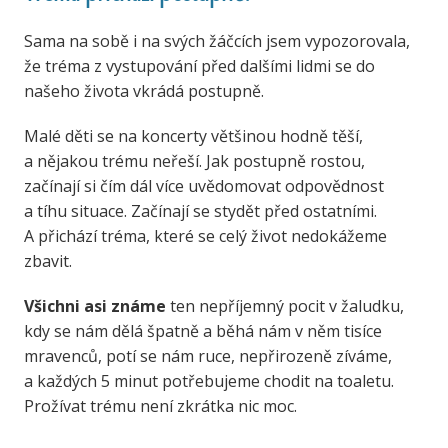
Sama na sobě i na svých žáčcích jsem vypozorovala,
že tréma z vystupování před dalšími lidmi se do
našeho života vkrádá postupně.
Malé děti se na koncerty většinou hodně těší,
a nějakou trému neřeší. Jak postupně rostou,
začínají si čím dál více uvědomovat odpovědnost
a tíhu situace. Začínají se stydět před ostatními.
A přichází tréma, které se celý život nedokážeme
zbavit.
Všichni asi známe
ten nepříjemný pocit v žaludku,
kdy se nám dělá špatně a běhá nám v něm tisíce
mravenců, potí se nám ruce, nepřirozeně zíváme,
a každých 5 minut potřebujeme chodit na toaletu.
Prožívat trému není zkrátka nic moc.