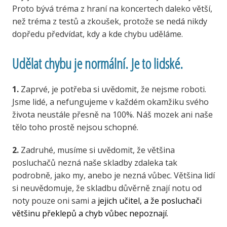
Proto bývá tréma z hraní na koncertech daleko větší,
než tréma z testů a zkoušek, protože se nedá nikdy
dopředu předvídat, kdy a kde chybu uděláme.
Udělat chybu je normální. Je to lidské.
1.
Zaprvé, je potřeba si uvědomit, že nejsme roboti.
Jsme lidé, a nefungujeme v každém okamžiku svého
života neustále přesně na 100%. Náš mozek ani naše
tělo toho prostě nejsou schopné.
2.
Zadruhé, musíme si uvědomit, že většina
posluchačů nezná naše skladby zdaleka tak
podrobně, jako my, anebo je nezná vůbec. Většina lidí
si neuvědomuje, že skladbu důvěrně znají notu od
noty pouze oni sami a
jejich učitel, a že posluchači
většinu překlepů a chyb vůbec nepoznají.