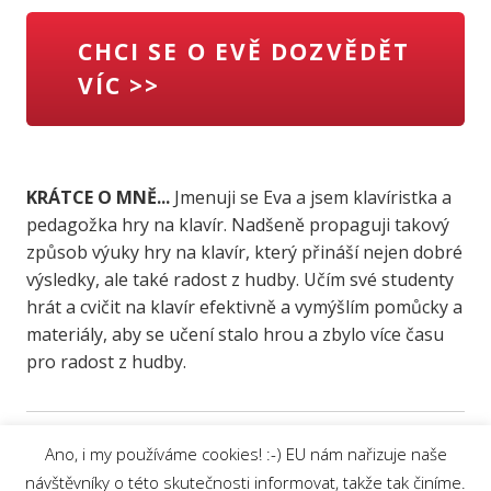
CHCI SE O EVĚ DOZVĚDĚT
VÍC >>
KRÁTCE O MNĚ...
Jmenuji se Eva a jsem klavíristka a
pedagožka hry na klavír. Nadšeně propaguji takový
způsob výuky hry na klavír, který přináší nejen dobré
výsledky, ale také radost z hudby. Učím své studenty
hrát a cvičit na klavír efektivně a vymýšlím pomůcky a
materiály, aby se učení stalo hrou a zbylo více času
pro radost z hudby.
Ano, i my používáme cookies! :-) EU nám nařizuje naše
návštěvníky o této skutečnosti informovat, takže tak činíme.