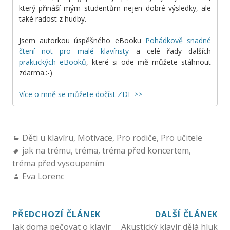
který přináší mým studentům nejen dobré výsledky, ale
také radost z hudby.
Jsem autorkou úspěšného eBooku
Pohádkově snadné
čtení not pro malé klavíristy
a celé řady dalších
praktických eBooků
, které si ode mě můžete stáhnout
zdarma.:-)
Více o mně se můžete dočíst ZDE >>
Děti u klavíru
,
Motivace
,
Pro rodiče
,
Pro učitele
jak na trému
,
tréma
,
tréma před koncertem
,
tréma před vysoupením
Eva Lorenc
PŘEDCHOZÍ ČLÁNEK
DALŠÍ ČLÁNEK
Jak doma pečovat o klavír
Akustický klavír dělá hluk