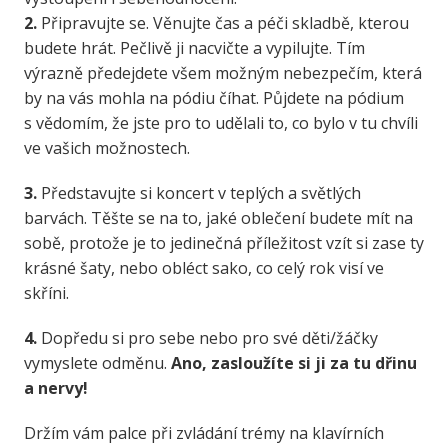
2.
Připravujte se. Věnujte čas a péči skladbě, kterou
budete hrát. Pečlivě ji nacvičte a vypilujte. Tím
výrazně předejdete všem možným nebezpečím, která
by na vás mohla na pódiu číhat. Půjdete na pódium
s vědomím, že jste pro to udělali to, co bylo v tu chvíli
ve vašich možnostech.
3.
Představujte si koncert v teplých a světlých
barvách. Těšte se na to, jaké oblečení budete mít na
sobě, protože je to jedinečná příležitost vzít si zase ty
krásné šaty, nebo obléct sako, co celý rok visí ve
skříni.
4.
Dopředu si pro sebe nebo pro své děti/žáčky
vymyslete odměnu.
Ano, zasloužíte si ji za tu dřinu
a nervy!
Držím vám palce při zvládání trémy na klavírních