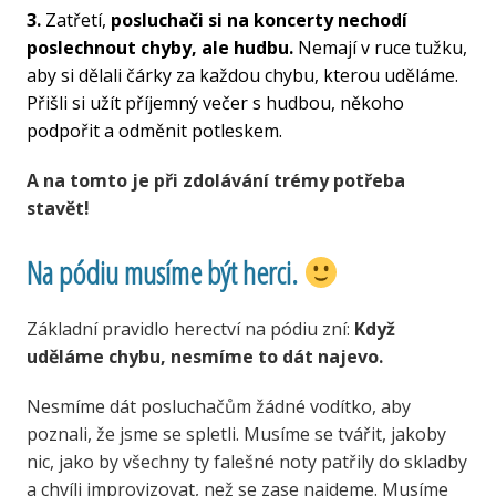
3.
Zatřetí,
posluchači si na koncerty nechodí
poslechnout chyby, ale hudbu.
Nemají v ruce tužku,
aby si dělali čárky za každou chybu, kterou uděláme.
Přišli si užít příjemný večer s hudbou, někoho
podpořit a odměnit potleskem.
A na tomto je při zdolávání trémy potřeba
stavět!
Na pódiu musíme být herci.
Základní pravidlo herectví na pódiu zní:
Když
uděláme chybu, nesmíme to dát najevo.
Nesmíme dát posluchačům žádné vodítko, aby
poznali, že jsme se spletli. Musíme se tvářit, jakoby
nic, jako by všechny ty falešné noty patřily do skladby
a chvíli improvizovat, než se zase najdeme. Musíme