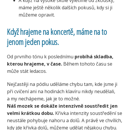
A když na vysoké škole vyletíme od zkoušky,
máme ještě několik dalších pokusů, kdy si ji
můžeme opravit.
Když hrajeme na koncertě, máme na to
jenom jeden pokus.
Od prvního tónu k poslednímu
probíhá skladba,
kterou hrajeme, v čase.
Během tohoto času se
může stát ledacos.
Nejčastěji na pódiu uděláme chybu tam, kde jsme ji
při cvičení ani na hodinách klavíru nikdy neudělali,
a my nechápeme, jak je to možné.
Náš mozek se dokáže intenzívně soustředit jen
velmi krátkou dobu.
Křivka intenzity soustředění se
neustále pohybuje nahoru a dolů. A právě ve chvílích,
kdy jde křivka dolů, můžeme udělat nějakou chybu.