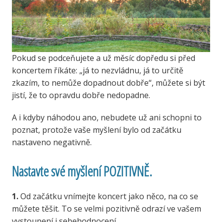
Pokud se podceňujete a už měsíc dopředu si před
koncertem říkáte: „já to nezvládnu, já to určitě
zkazím, to nemůže dopadnout dobře“, můžete si být
jistí, že to opravdu dobře nedopadne.
A i kdyby náhodou ano, nebudete už ani schopni to
poznat, protože vaše myšlení bylo od začátku
nastaveno negativně.
Nastavte své myšlení POZITIVNĚ.
1.
Od začátku vnímejte koncert jako něco, na co se
můžete těšit. To se velmi pozitivně odrazí ve vašem
vystoupení i sebehodnocení.