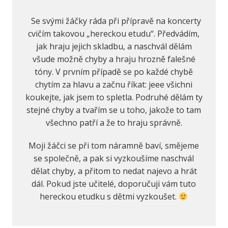
Se svými žáčky ráda při přípravě na koncerty
cvičím takovou „hereckou etudu“. Předvádím,
jak hraju jejich skladbu, a naschvál dělám
všude možně chyby a hraju hrozně falešné
tóny. V prvním případě se po každé chybě
chytím za hlavu a začnu říkat: jeee všichni
koukejte, jak jsem to spletla. Podruhé dělám ty
stejné chyby a tvařím se u toho, jakože to tam
všechno patří a že to hraju správně.
Moji žáčci se při tom náramně baví, smějeme
se společně, a pak si vyzkoušíme naschvál
dělat chyby, a přitom to nedat najevo a hrát
dál. Pokud jste učitelé, doporučuji vám tuto
hereckou etudku s dětmi vyzkoušet.