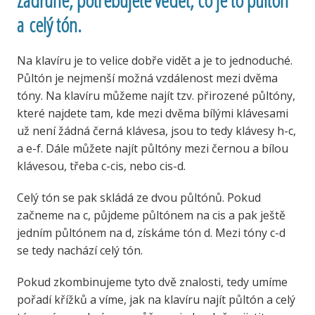
a celý tón.
Na klavíru je to velice dobře vidět a je to jednoduché.
Půltón je nejmenší možná vzdálenost mezi dvěma
tóny. Na klavíru můžeme najít tzv. přirozené půltóny,
které najdete tam, kde mezi dvěma bílými klávesami
už není žádná černá klávesa, jsou to tedy klávesy h-c,
a e-f. Dále můžete najít půltóny mezi černou a bílou
klávesou, třeba c-cis, nebo cis-d.
Celý tón se pak skládá ze dvou půltónů. Pokud
začneme na c, půjdeme půltónem na cis a pak ještě
jedním půltónem na d, získáme tón d. Mezi tóny c-d
se tedy nachází celý tón.
Pokud zkombinujeme tyto dvě znalosti, tedy umíme
pořadí křížků a víme, jak na klavíru najít půltón a celý