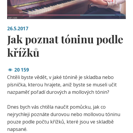
26.5.2017
Jak poznat tóninu podle
křížků
20 159
Chtěli byste vědět, v jaké tónině je skladba nebo
písnička, kterou hrajete, aniž byste se museli učit
nazpaměť pořadí durových a mollových tónin?
Dnes bych vás chtěla naučit pomůcku, jak co
nejrychleji poznáte durovou nebo mollovou tóninu
pouze podle počtu křížků, které jsou ve skladbě
napsané.