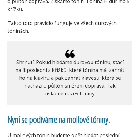
o půltón doprava. Získáme tón h. Tónina H dur má 5
křížků.
Takto toto pravidlo funguje ve všech durových
tóninách.
Shrnutí: Pokud hledáme durovou tóninu, stačí
najít poslední z křížků, které tónina má, zahrát
ho na klavíru a pak zahrát klávesu, která se
nachází o půltón směrem doprava. Tak
získáme název tóniny.
Nyní se podíváme na mollové tóniny.
U mollových tónin budeme opět hledat poslední