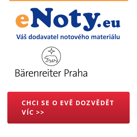
CHCI SE O EVĚ DOZVĚDĚT
VÍC >>