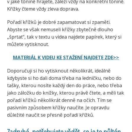
v jaké tónině hrajete, záleží vždy na konkrétní tónině.
Křížky čteme vždy zleva doprava.
Pořadí křížků je dobré zapamatovat si zpaměti.
Abyste se však nemuseli křížky zbytečně dlouho
„šprtat“, tak v textu u videa najdete papírek, který si
můžete vytisknout.
MATERIÁL K VIDEU KE STAŽENÍ NAJDETE ZDE>>
Doporučuji si ho vytisknout několikrát, ideálně
kdybyste si ho dali doma třeba na ledničku, nebo do
tašky, kterou nosíte každý den do práce, nebo třeba
jako záložku do knížky, kterou právě čtete, a měli tak
pořadí křížků několikrát denně na očích. Tím se
pasivním způsobem křížky naučíte. Je opravdu
důležité naučit se přesně pořadí křížků.
Zadruhé, potřebujete vědět, co je to půltón