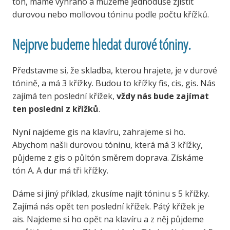
tón, máme vyhráno a můžeme jednoduše zjistit
durovou nebo mollovou tóninu podle počtu křížků.
Nejprve budeme hledat durové tóniny.
Představme si, že skladba, kterou hrajete, je v durové
tónině, a má 3 křížky. Budou to křížky fis, cis, gis. Nás
zajímá ten poslední křížek,
vždy nás bude zajímat
ten poslední z křížků
.
Nyní najdeme gis na klavíru, zahrajeme si ho.
Abychom našli durovou tóninu, která má 3 křížky,
půjdeme z gis o půltón směrem doprava. Získáme
tón A. A dur má tři křížky.
Dáme si jiný příklad, zkusíme najít tóninu s 5 křížky.
Zajímá nás opět ten poslední křížek. Pátý křížek je
ais. Najdeme si ho opět na klavíru a z něj půjdeme