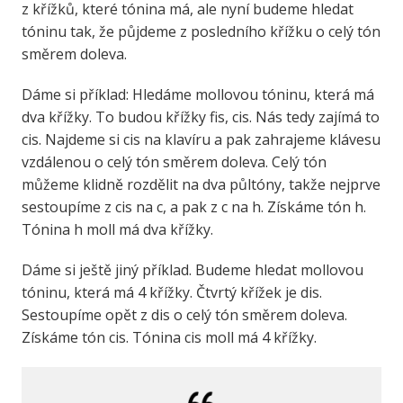
z křížků, které tónina má, ale nyní budeme hledat
tóninu tak, že půjdeme z posledního křížku o celý tón
směrem doleva.
Dáme si příklad: Hledáme mollovou tóninu, která má
dva křížky. To budou křížky fis, cis. Nás tedy zajímá to
cis. Najdeme si cis na klavíru a pak zahrajeme klávesu
vzdálenou o celý tón směrem doleva. Celý tón
můžeme klidně rozdělit na dva půltóny, takže nejprve
sestoupíme z cis na c, a pak z c na h. Získáme tón h.
Tónina h moll má dva křížky.
Dáme si ještě jiný příklad. Budeme hledat mollovou
tóninu, která má 4 křížky. Čtvrtý křížek je dis.
Sestoupíme opět z dis o celý tón směrem doleva.
Získáme tón cis. Tónina cis moll má 4 křížky.