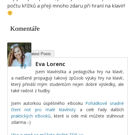
počtu křížků a přeji mnoho zdaru při hraní na klavír!
Komentáře
About
Latest Posts
Eva Lorenc
Jsem klavíristka a pedagožka hry na klavír,
a nadšeně propaguji takový způsob výuky hry na klavír,
který přináší mým studentům nejen dobré výsledky, ale
také radost z hudby.
Jsem autorkou úspěšného eBooku
Pohádkově snadné
čtení not pro malé klavíristy
a celé řady dalších
praktických eBooků
, které si ode mě můžete stáhnout
zdarma.:-)
Více o mně se můžete dočíst ZDE >>