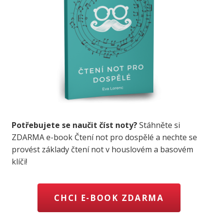
Potřebujete se naučit číst noty?
Stáhněte si
ZDARMA e-book Čtení not pro dospělé a nechte se
provést základy čtení not v houslovém a basovém
klíči!
CHCI E-BOOK ZDARMA