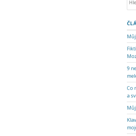
ČL
Můj
Fik
Moz
9 ne
mel
Co 
a s
Můj
Klav
moje