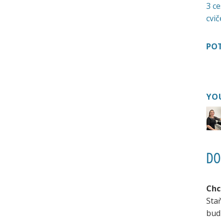
3 ce
cvič
POT
YO
DO
Chc
Sta
bud