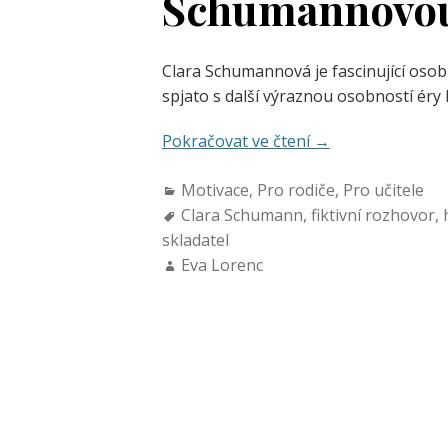
Schumannovo
Clara Schumannová je fascinující osobn
spjato s další výraznou osobností 
Pokračovat ve čtení
→
Motivace
,
Pro rodiče
,
Pro učitele
Clara Schumann
,
fiktivní rozhovor
,
skladatel
Eva Lorenc