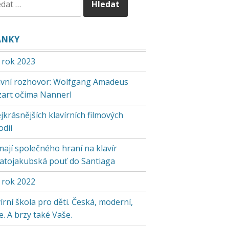
ÁNKY
 rok 2023
tivní rozhovor: Wolfgang Amadeus
art očima Nannerl
jkrásnějších klavírních filmových
odií
mají společného hraní na klavír
vatojakubská pouť do Santiaga
 rok 2022
írní škola pro děti. Česká, moderní,
. A brzy také Vaše.