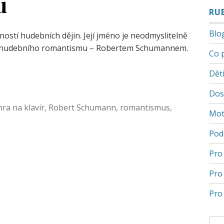
u
RU
Blo
ostí hudebních dějin. Její jméno je neodmyslitelně
éry hudebního romantismu – Robertem Schumannem.
Co 
Děti
Dos
hra na klavír
,
Robert Schumann
,
romantismus
,
Mot
Pod
Pro
Pro
Pro 