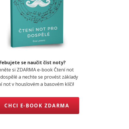
řebujete se naučit číst noty?
hněte si ZDARMA e-book Čtení not
 dospělé a nechte se provést základy
ní not v houslovém a basovém klíči!
CHCI E-BOOK ZDARMA