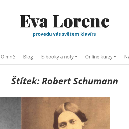
Eva Lorenc
provedu vás světem klavíru
O mně
Blog
E-booky a noty
Online kurzy
Na
Štítek:
Robert Schumann