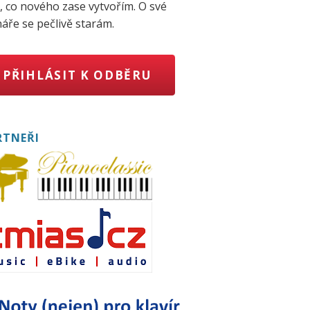
, co nového zase vytvořím. O své
áře se pečlivě starám.
PŘIHLÁSIT K ODBĚRU
RTNEŘI