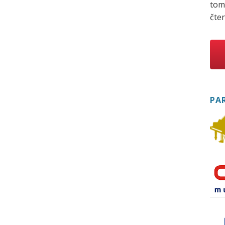
tom
čten
PA