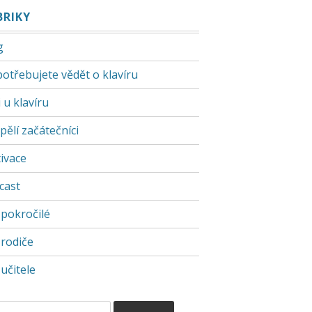
BRIKY
g
potřebujete vědět o klavíru
 u klavíru
pělí začátečníci
ivace
cast
 pokročilé
 rodiče
učitele