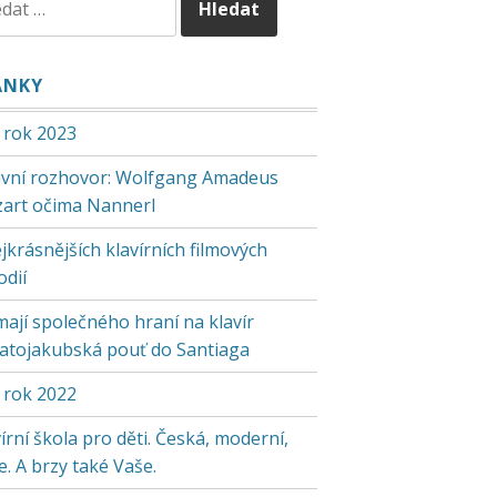
ÁNKY
 rok 2023
tivní rozhovor: Wolfgang Amadeus
art očima Nannerl
jkrásnějších klavírních filmových
odií
mají společného hraní na klavír
vatojakubská pouť do Santiaga
 rok 2022
írní škola pro děti. Česká, moderní,
. A brzy také Vaše.