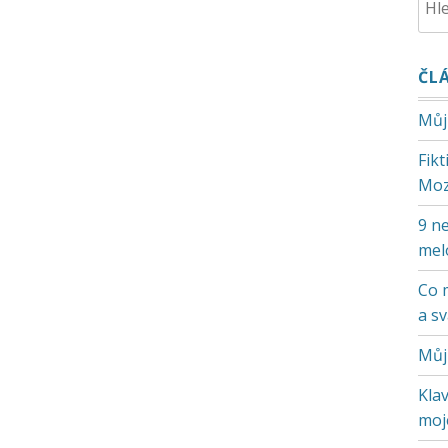
ČL
Můj
Fik
Moz
9 ne
mel
Co 
a s
Můj
Klav
moje