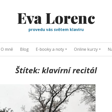
Eva Lorenc
provedu vás světem klavíru
O mně
Blog
E-booky a noty
Online kurzy
Na
Štítek:
klavírní recitál