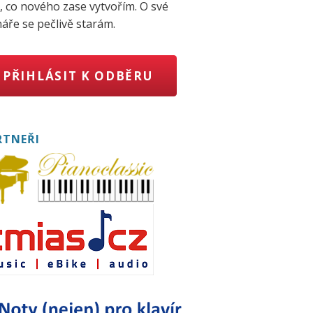
, co nového zase vytvořím. O své
áře se pečlivě starám.
PŘIHLÁSIT K ODBĚRU
RTNEŘI