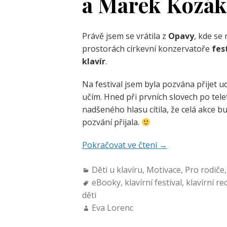
a Marek Kozák
Právě jsem se vrátila z
Opavy
, kde se
prostorách církevní konzervatoře
fes
klavír
.
Na festival jsem byla pozvána přijet u
učím. Hned při prvních slovech po tele
nadšeného hlasu cítila, že celá akce b
pozvání přijala.
Pokračovat ve čtení
→
Děti u klavíru
,
Motivace
,
Pro rodiče
eBooky
,
klavírní festival
,
klavírní rec
děti
Eva Lorenc