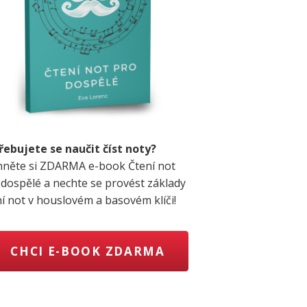
řebujete se naučit číst noty?
hněte si ZDARMA e-book Čtení not
 dospělé a nechte se provést základy
ní not v houslovém a basovém klíči!
CHCI E-BOOK ZDARMA