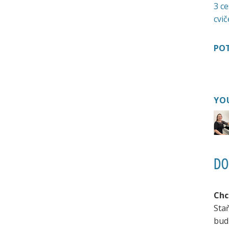
3 ce
cvič
POT
YO
DO
Chc
Sta
bud