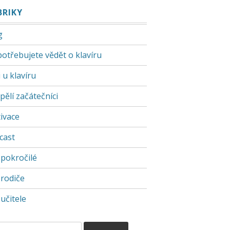
BRIKY
g
potřebujete vědět o klavíru
 u klavíru
pělí začátečníci
ivace
cast
 pokročilé
 rodiče
učitele