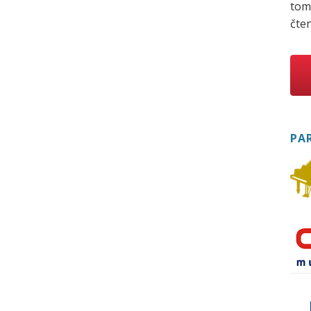
tom
čten
PA