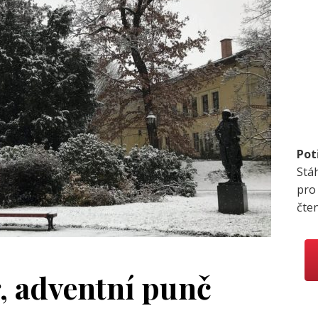
Pot
Stá
pro
čte
, adventní punč