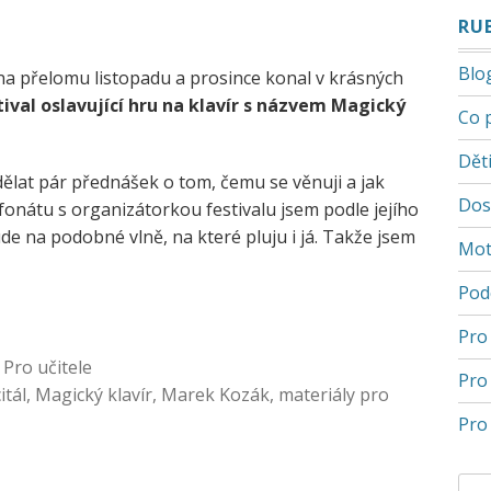
RU
Blo
 na přelomu listopadu a prosince konal v krásných
tival oslavující hru na klavír s názvem
Magický
Co 
Děti
dělat pár přednášek o tom, čemu se věnuji a jak
Dos
fonátu s organizátorkou festivalu jsem podle jejího
ude na podobné vlně, na které pluju i já. Takže jsem
Mot
Pod
Pro
,
Pro učitele
Pro
itál
,
Magický klavír
,
Marek Kozák
,
materiály pro
Pro 