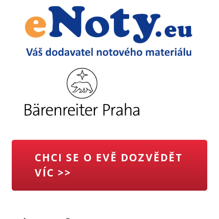
CHCI SE O EVĚ DOZVĚDĚT
VÍC >>