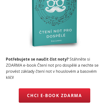
Potřebujete se naučit číst noty?
Stáhněte si
ZDARMA e-book Čtení not pro dospělé a nechte se
provést základy čtení not v houslovém a basovém
klíči!
CHCI E-BOOK ZDARMA