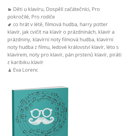
Děti u klavíru
,
Dospělí začátečníci
,
Pro
pokročilé
,
Pro rodiče
co hrát v létě
,
filmová hudba
,
harry potter
klavír
,
jak cvičit na klavír o prázdninách
,
klavír a
prázdniny
,
klavírní noty filmová hudba
,
klavírní
noty hudba z filmu
,
ledové království klavír
,
léto s
klavírem
,
noty pro klavír
,
pán prstenů klavír
,
piráti
z karibiku klavír
Eva Lorenc