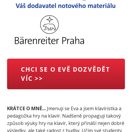
CHCI SE O EVĚ DOZVĚDĚT
VÍC >>
KRÁTCE O MNĚ...
Jmenuji se Eva a jsem klavíristka a
pedagožka hry na klavír. Nadšeně propaguji takový
způsob výuky hry na klavír, který přináší nejen dobré
výsledky, ale také radost z hudby. Učím své studenty